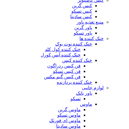
کیس کامپیوتر
کیس گرین
کیس تسکو
کیس سادیتا
منبع تغذیه‌ پاور
پاور گرین
پاور تسکو
خنک کننده ها
خنک کننده نوت بوک
خنک کننده کول کلد
خنک کننده آیس کورل
خنک کننده کیس
فن کیس ردراگون
فن کیس تسکو
فن کیس گیم مکس
خنک کننده پردازنده
لوازم جانبی
پاور بانک
تسکو
ماوس
ماوس گرین
ماوس تسکو
ماوس ای فورتک
ماوس سادیتا