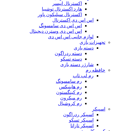
اکسترنال اپیسر
هارد اکسترنال توشیبا
اکسترنال سیلیکون پاور
اس اس دی اکسترنال
اس اس دی سامسونگ
اس اس دی وسترن دیجیتال
لوازم جانبی اس اس دی
تجهیزات بازی
دسته بازی
دسته ردراگون
دسته تسکو
شارژر دسته بازی
حافظه رم
رم لپ تاپ
رم سامسونگ
رم هاینیکس
رم کینگستون
رم میکرون
رم کروشیال
اسپیکر
اسپیکر ردراگون
اسپیکر تسکو
اسپیکر تازاتا