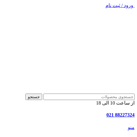
ورود / ثبت نام
جستجو
از ساعت 10 الی 18
88227324 021
منو