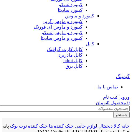
کیبورد تسکو
کیبورد سادیتا
کیبورد و ماوس
کیبورد و ماوس گرین
کیبورد و ماوس ای فورتک
کیبورد و ماوس تسکو
کیبورد و ماوس سادیتا
کابل
کابل کارت گرافیک
کابل مادربرد
کابل hdmi
کابل برق
گیمینگ
تماس با ما
ورود | ثبت نام
0
محصول
0
تومان
جستجو
خانه
کالا دیجیتال
لوازم جانبی
خنک کننده ها
خنک کننده نوت بوک
پایه
خنک کننده تسکو TSCO Cooling Pad TCLP 3102