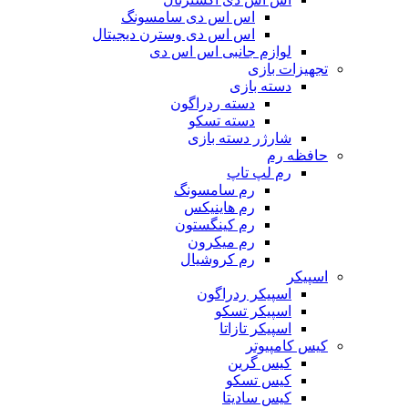
اس اس دی سامسونگ
اس اس دی وسترن دیجیتال
لوازم جانبی اس اس دی
تجهیزات بازی
دسته بازی
دسته ردراگون
دسته تسکو
شارژر دسته بازی
حافظه رم
رم لپ تاپ
رم سامسونگ
رم هاینیکس
رم کینگستون
رم میکرون
رم کروشیال
اسپیکر
اسپیکر ردراگون
اسپیکر تسکو
اسپیکر تازاتا
کیس کامپیوتر
کیس گرین
کیس تسکو
کیس سادیتا