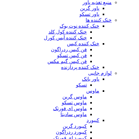
منبع تغذیه‌ پاور
پاور گرین
پاور تسکو
خنک کننده ها
خنک کننده نوت بوک
خنک کننده کول کلد
خنک کننده آیس کورل
خنک کننده کیس
فن کیس ردراگون
فن کیس تسکو
فن کیس گیم مکس
خنک کننده پردازنده
لوازم جانبی
پاور بانک
تسکو
ماوس
ماوس گرین
ماوس تسکو
ماوس ای فورتک
ماوس سادیتا
کیبورد
کیبورد گرین
کیبورد ردراگون
کیبورد ای فورتک