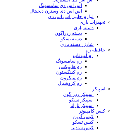
اس اس دی سامسونگ
اس اس دی وسترن دیجیتال
لوازم جانبی اس اس دی
تجهیزات بازی
دسته بازی
دسته ردراگون
دسته تسکو
شارژر دسته بازی
حافظه رم
رم لپ تاپ
رم سامسونگ
رم هاینیکس
رم کینگستون
رم میکرون
رم کروشیال
اسپیکر
اسپیکر ردراگون
اسپیکر تسکو
اسپیکر تازاتا
کیس کامپیوتر
کیس گرین
کیس تسکو
کیس سادیتا