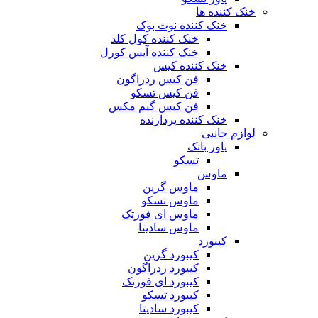
خنک کننده ها
خنک کننده نوت بوک
خنک کننده کول کلد
خنک کننده آیس کورل
خنک کننده کیس
فن کیس ردراگون
فن کیس تسکو
فن کیس گیم مکس
خنک کننده پردازنده
لوازم جانبی
پاور بانک
تسکو
ماوس
ماوس گرین
ماوس تسکو
ماوس ای فورتک
ماوس سادیتا
کیبورد
کیبورد گرین
کیبورد ردراگون
کیبورد ای فورتک
کیبورد تسکو
کیبورد سادیتا