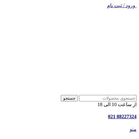
ورود / ثبت نام
جستجو
از ساعت 10 الی 18
88227324 021
منو