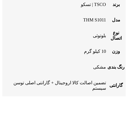
برند
TSCO | تسکو
مدل
THM S1011
نوع
بلوتوثی
اتصال
وزن
10 کیلو گرم
رنگ بندی
مشکی
تضمین اصالت کالا اروجینال + گارانتی اصلی توسن
گارانتی
سیستم