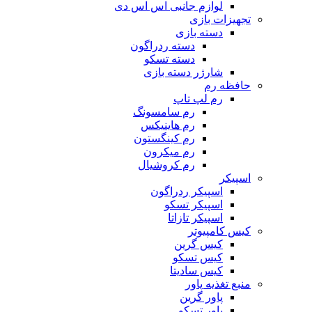
لوازم جانبی اس اس دی
تجهیزات بازی
دسته بازی
دسته ردراگون
دسته تسکو
شارژر دسته بازی
حافظه رم
رم لپ تاپ
رم سامسونگ
رم هاینیکس
رم کینگستون
رم میکرون
رم کروشیال
اسپیکر
اسپیکر ردراگون
اسپیکر تسکو
اسپیکر تازاتا
کیس کامپیوتر
کیس گرین
کیس تسکو
کیس سادیتا
منبع تغذیه‌ پاور
پاور گرین
پاور تسکو