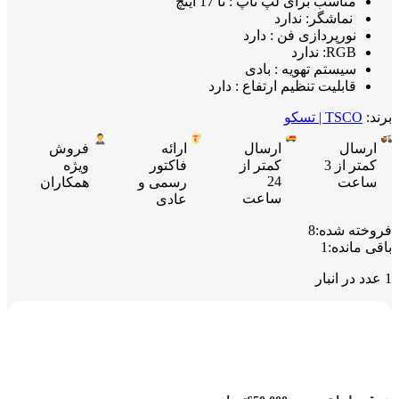
مناسب برای لپ تاپ : تا 17 اینچ
نماشگر: ندارد
نورپردازی فن : دارد
RGB: ندارد
سیستم تهویه : بادی
قابلیت تنظیم ارتفاع : دارد
برند:
TSCO | تسکو
ارسال
ارسال
ارائه
فروش
کمتر از 3
کمتر از
فاکتور
ویژه
24
ساعت
رسمی و
همکاران
ساعت
عادی
فروخته شده:
8
باقی مانده:
1
1 عدد در انبار