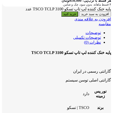
هر قسط با ترب‌پی:
650,000
تومان
۴ قسط ماهانه. بدون سود، چک و ضامن.
پایه خنک کننده لپ تاپ تسکو TSCO TCLP 3100 عدد
افزودن به سبد خرید
خرید کنید
افزودن به علاقه مندی
مقایسه
توضیحات
توضیحات تکمیلی
نظرات (0)
پایه خنک کننده لپ تاپ تسکو TSCO TCLP 3100
گارانتی رسمی در ایران
گارانتی اصلی توسن سیستم
نور پس
دارد
زمینه
برند
TSCO | تسکو