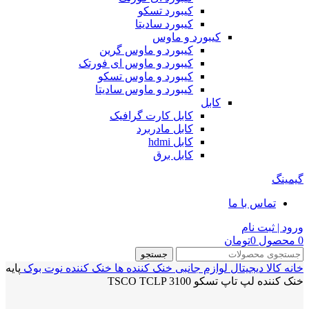
کیبورد تسکو
کیبورد سادیتا
کیبورد و ماوس
کیبورد و ماوس گرین
کیبورد و ماوس ای فورتک
کیبورد و ماوس تسکو
کیبورد و ماوس سادیتا
کابل
کابل کارت گرافیک
کابل مادربرد
کابل hdmi
کابل برق
گیمینگ
تماس با ما
ورود | ثبت نام
0
محصول
0
تومان
جستجو
خانه
کالا دیجیتال
لوازم جانبی
خنک کننده ها
خنک کننده نوت بوک
پایه
خنک کننده لپ تاپ تسکو TSCO TCLP 3100