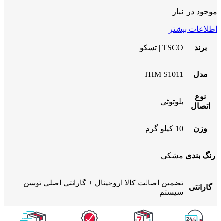
موجود در انبار
اطلاعات بیشتر
برند
TSCO | تسکو
مدل
THM S1011
نوع
بلوتوثی
اتصال
وزن
10 کیلو گرم
رنگ بندی
مشکی
تضمین اصالت کالا اروجینال + گارانتی اصلی توسن
گارانتی
سیستم