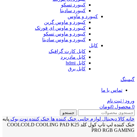
کیبورد تسکو
کیبورد سادیتا
کیبورد و ماوس
کیبورد و ماوس گرین
کیبورد و ماوس ای فورتک
کیبورد و ماوس تسکو
کیبورد و ماوس سادیتا
کابل
کابل کارت گرافیک
کابل مادربرد
کابل hdmi
کابل برق
گیمینگ
تماس با ما
ورود | ثبت نام
0
محصول
0
تومان
جستجو
خانه
کالا دیجیتال
لوازم جانبی
خنک کننده ها
خنک کننده نوت بوک
پایه
خنک کننده لپ تاپ کول کلد COOLCOLD COOLING PAD K25
PRO RGB GAMING