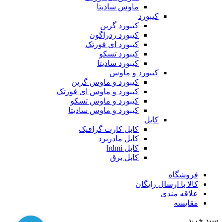
ماوس سادیتا
کیبورد
کیبورد گرین
کیبورد ردراگون
کیبورد ای فورتک
کیبورد تسکو
کیبورد سادیتا
کیبورد و ماوس
کیبورد و ماوس گرین
کیبورد و ماوس ای فورتک
کیبورد و ماوس تسکو
کیبورد و ماوس سادیتا
کابل
کابل کارت گرافیک
کابل مادربرد
کابل hdmi
کابل برق
فروشگاه
کالا با ارسال رایگان
علاقه مندی
مقایسه
سبد خرید