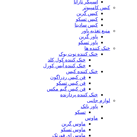
اسپیکر تازاتا
کیس کامپیوتر
کیس گرین
کیس تسکو
کیس سادیتا
منبع تغذیه‌ پاور
پاور گرین
پاور تسکو
خنک کننده ها
خنک کننده نوت بوک
خنک کننده کول کلد
خنک کننده آیس کورل
خنک کننده کیس
فن کیس ردراگون
فن کیس تسکو
فن کیس گیم مکس
خنک کننده پردازنده
لوازم جانبی
پاور بانک
تسکو
ماوس
ماوس گرین
ماوس تسکو
ماوس ای فورتک