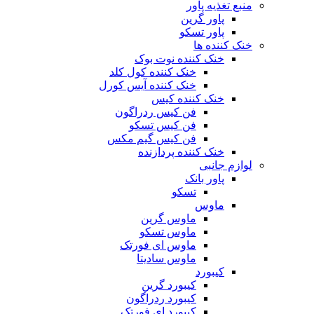
منبع تغذیه‌ پاور
پاور گرین
پاور تسکو
خنک کننده ها
خنک کننده نوت بوک
خنک کننده کول کلد
خنک کننده آیس کورل
خنک کننده کیس
فن کیس ردراگون
فن کیس تسکو
فن کیس گیم مکس
خنک کننده پردازنده
لوازم جانبی
پاور بانک
تسکو
ماوس
ماوس گرین
ماوس تسکو
ماوس ای فورتک
ماوس سادیتا
کیبورد
کیبورد گرین
کیبورد ردراگون
کیبورد ای فورتک