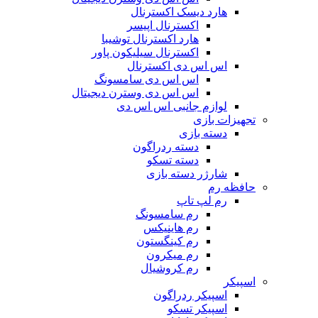
هارد دیسک اکسترنال
اکسترنال اپیسر
هارد اکسترنال توشیبا
اکسترنال سیلیکون پاور
اس اس دی اکسترنال
اس اس دی سامسونگ
اس اس دی وسترن دیجیتال
لوازم جانبی اس اس دی
تجهیزات بازی
دسته بازی
دسته ردراگون
دسته تسکو
شارژر دسته بازی
حافظه رم
رم لپ تاپ
رم سامسونگ
رم هاینیکس
رم کینگستون
رم میکرون
رم کروشیال
اسپیکر
اسپیکر ردراگون
اسپیکر تسکو