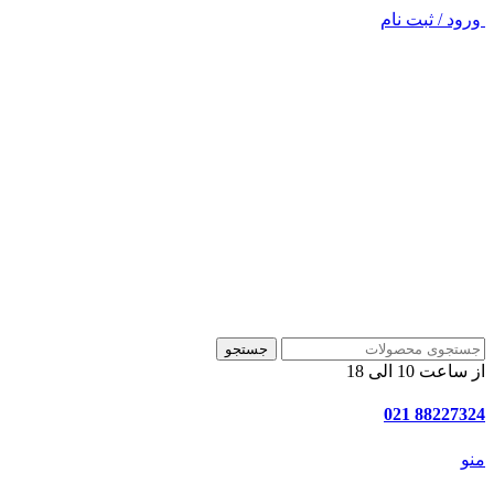
ورود / ثبت نام
جستجو
از ساعت 10 الی 18
88227324 021
منو