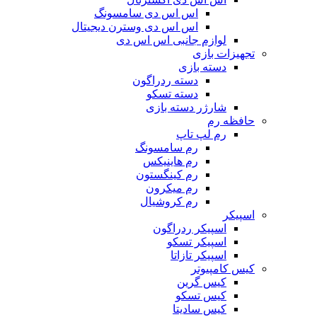
اس اس دی سامسونگ
اس اس دی وسترن دیجیتال
لوازم جانبی اس اس دی
تجهیزات بازی
دسته بازی
دسته ردراگون
دسته تسکو
شارژر دسته بازی
حافظه رم
رم لپ تاپ
رم سامسونگ
رم هاینیکس
رم کینگستون
رم میکرون
رم کروشیال
اسپیکر
اسپیکر ردراگون
اسپیکر تسکو
اسپیکر تازاتا
کیس کامپیوتر
کیس گرین
کیس تسکو
کیس سادیتا