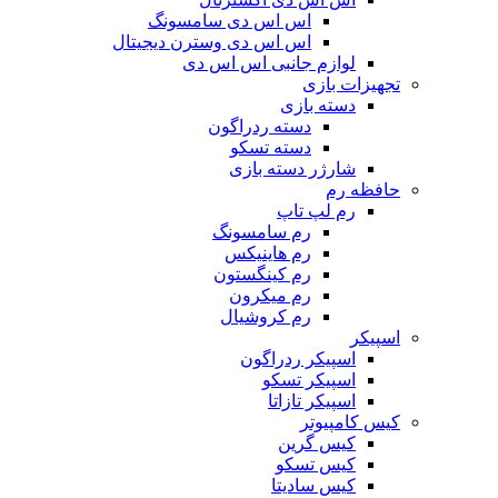
اس اس دی سامسونگ
اس اس دی وسترن دیجیتال
لوازم جانبی اس اس دی
تجهیزات بازی
دسته بازی
دسته ردراگون
دسته تسکو
شارژر دسته بازی
حافظه رم
رم لپ تاپ
رم سامسونگ
رم هاینیکس
رم کینگستون
رم میکرون
رم کروشیال
اسپیکر
اسپیکر ردراگون
اسپیکر تسکو
اسپیکر تازاتا
کیس کامپیوتر
کیس گرین
کیس تسکو
کیس سادیتا