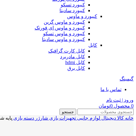
کیبورد تسکو
کیبورد سادیتا
کیبورد و ماوس
کیبورد و ماوس گرین
کیبورد و ماوس ای فورتک
کیبورد و ماوس تسکو
کیبورد و ماوس سادیتا
کابل
کابل کارت گرافیک
کابل مادربرد
کابل hdmi
کابل برق
گیمینگ
تماس با ما
ورود | ثبت نام
0
محصول
0
تومان
جستجو
خانه
کالا دیجیتال
لوازم جانبی
تجهیزات بازی
شارژر دسته بازی
پایه شارژر 