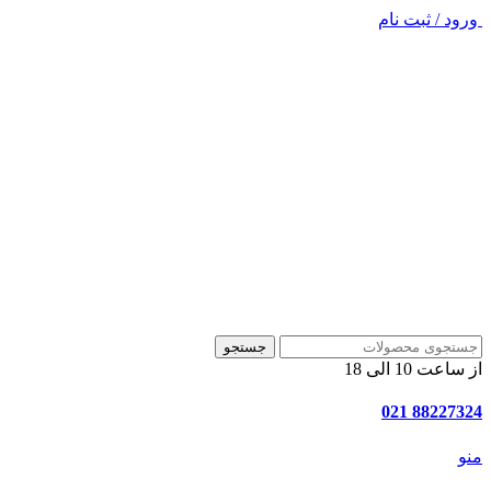
ورود / ثبت نام
جستجو
از ساعت 10 الی 18
88227324 021
منو