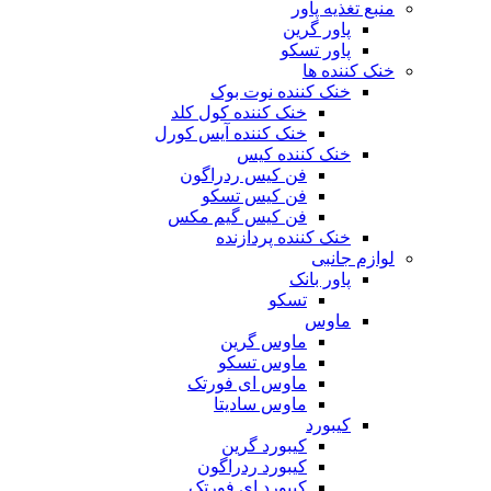
منبع تغذیه‌ پاور
پاور گرین
پاور تسکو
خنک کننده ها
خنک کننده نوت بوک
خنک کننده کول کلد
خنک کننده آیس کورل
خنک کننده کیس
فن کیس ردراگون
فن کیس تسکو
فن کیس گیم مکس
خنک کننده پردازنده
لوازم جانبی
پاور بانک
تسکو
ماوس
ماوس گرین
ماوس تسکو
ماوس ای فورتک
ماوس سادیتا
کیبورد
کیبورد گرین
کیبورد ردراگون
کیبورد ای فورتک