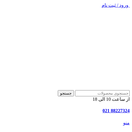
ورود / ثبت نام
جستجو
از ساعت 10 الی 18
88227324 021
منو