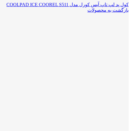
کول پد لپ تاپ آیس کورل مدل COOLPAD ICE COOREL S511
بازگشت به محصولات