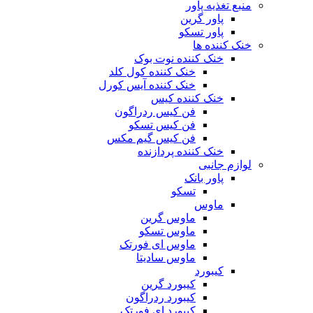
منبع تغذیه‌ پاور
پاور گرین
پاور تسکو
خنک کننده ها
خنک کننده نوت بوک
خنک کننده کول کلد
خنک کننده آیس کورل
خنک کننده کیس
فن کیس ردراگون
فن کیس تسکو
فن کیس گیم مکس
خنک کننده پردازنده
لوازم جانبی
پاور بانک
تسکو
ماوس
ماوس گرین
ماوس تسکو
ماوس ای فورتک
ماوس سادیتا
کیبورد
کیبورد گرین
کیبورد ردراگون
کیبورد ای فورتک