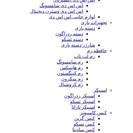
اس اس دی سامسونگ
اس اس دی وسترن دیجیتال
لوازم جانبی اس اس دی
تجهیزات بازی
دسته بازی
دسته ردراگون
دسته تسکو
شارژر دسته بازی
حافظه رم
رم لپ تاپ
رم سامسونگ
رم هاینیکس
رم کینگستون
رم میکرون
رم کروشیال
اسپیکر
اسپیکر ردراگون
اسپیکر تسکو
اسپیکر تازاتا
کیس کامپیوتر
کیس گرین
کیس تسکو
کیس سادیتا