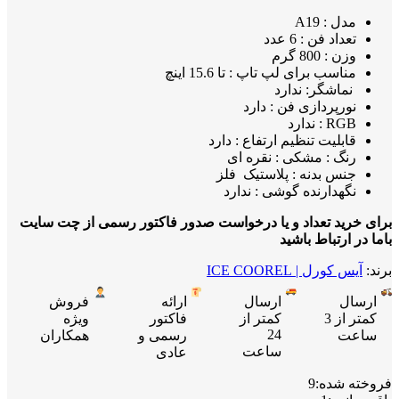
مدل : A19
تعداد فن : 6 عدد
وزن : 800 گرم
مناسب برای لپ تاپ : تا 15.6 اینچ
نماشگر: ندارد
نورپردازی فن : دارد
RGB : ندارد
قابلیت تنظیم ارتفاع : دارد
رنگ : مشکی : نقره ای
جنس بدنه : پلاستیک فلز
نگهدارنده گوشی : ندارد
برای خرید تعداد و یا درخواست صدور فاکتور رسمی از چت سایت
باما در ارتباط باشید
برند:
آیس کورل | ICE COOREL
ارسال
ارسال
ارائه
فروش
کمتر از 3
کمتر از
فاکتور
ویژه
24
ساعت
رسمی و
همکاران
ساعت
عادی
فروخته شده:
9