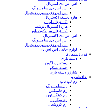
اس اس دی اینترنال
اس اس دی سامسونگ
اس اس دی وسترن دیجیتال
هارد دیسک اکسترنال
اکسترنال اپیسر
هارد اکسترنال توشیبا
اکسترنال سیلیکون پاور
اس اس دی اکسترنال
اس اس دی سامسونگ
اس اس دی وسترن دیجیتال
لوازم جانبی اس اس دی
تجهیزات بازی
دسته بازی
دسته ردراگون
دسته تسکو
شارژر دسته بازی
حافظه رم
رم لپ تاپ
رم سامسونگ
رم هاینیکس
رم کینگستون
رم میکرون
رم کروشیال