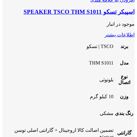
اسپیکر تسکو SPEAKER TSCO THM S1011
موجود در انبار
اطلاعات بیشتر
برند
TSCO | تسکو
مدل
THM S1011
نوع
بلوتوثی
اتصال
وزن
10 کیلو گرم
رنگ بندی
مشکی
تضمین اصالت کالا اروجینال + گارانتی اصلی توسن
گارانتی
سیستم