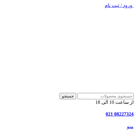
ورود / ثبت نام
جستجو
از ساعت 10 الی 18
88227324 021
منو