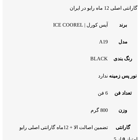
گارانتی اصلی 12 ماه رابو در ایران
برند
آیس کورل | ICE COOREL
مدل
A19
رنگ بندی
BLACK
نور پس زمینه
ندارد
تعداد فن
6 فن
وزن
800 گرم
گارانتی
تضمین اصالت الا + 12ماه گارانتی اصلی رابو
امتیاز
0
از 5