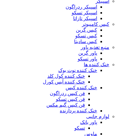
اسپیکر
اسپیکر ردراگون
اسپیکر تسکو
اسپیکر تازاتا
کیس کامپیوتر
کیس گرین
کیس تسکو
کیس سادیتا
منبع تغذیه‌ پاور
پاور گرین
پاور تسکو
خنک کننده ها
خنک کننده نوت بوک
خنک کننده کول کلد
خنک کننده آیس کورل
خنک کننده کیس
فن کیس ردراگون
فن کیس تسکو
فن کیس گیم مکس
خنک کننده پردازنده
لوازم جانبی
پاور بانک
تسکو
ماوس