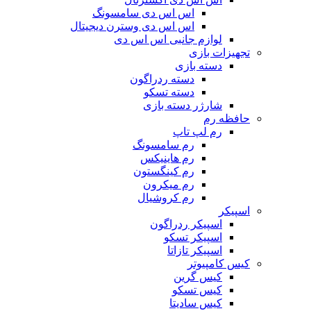
اس اس دی سامسونگ
اس اس دی وسترن دیجیتال
لوازم جانبی اس اس دی
تجهیزات بازی
دسته بازی
دسته ردراگون
دسته تسکو
شارژر دسته بازی
حافظه رم
رم لپ تاپ
رم سامسونگ
رم هاینیکس
رم کینگستون
رم میکرون
رم کروشیال
اسپیکر
اسپیکر ردراگون
اسپیکر تسکو
اسپیکر تازاتا
کیس کامپیوتر
کیس گرین
کیس تسکو
کیس سادیتا