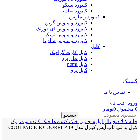
کیبورد تسکو
کیبورد سادیتا
کیبورد و ماوس
کیبورد و ماوس گرین
کیبورد و ماوس ای فورتک
کیبورد و ماوس تسکو
کیبورد و ماوس سادیتا
کابل
کابل کارت گرافیک
کابل مادربرد
کابل hdmi
کابل برق
گیمینگ
تماس با ما
ورود | ثبت نام
0
محصول
0
تومان
جستجو
خانه
کالا دیجیتال
لوازم جانبی
خنک کننده ها
خنک کننده نوت بوک
کول پد لپ تاپ آیس کورل مدل COOLPAD ICE COOREL A19