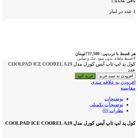
باقی مانده:
1
1 عدد در انبار
هر قسط با ترب‌پی:
737,500
تومان
۴ قسط ماهانه. بدون سود، چک و ضامن.
کول پد لپ تاپ آیس کورل مدل COOLPAD ICE COOREL A19
عدد
افزودن به سبد خرید
خرید کنید
افزودن به علاقه مندی
مقایسه
توضیحات
توضیحات تکمیلی
نظرات (0)
کول پد لپ تاپ آیس کورل مدل COOLPAD ICE COOREL A19