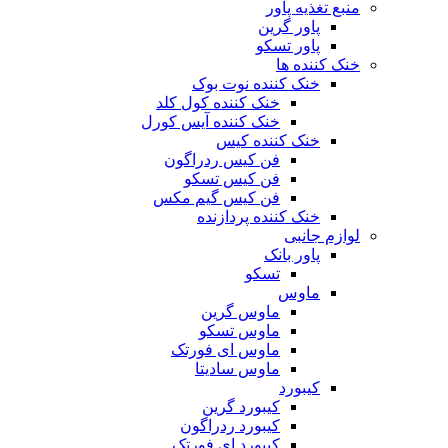
منبع تغذیه‌ پاور
پاور گرین
پاور تسکو
خنک کننده ها
خنک کننده نوت بوک
خنک کننده کول کلد
خنک کننده آیس کورل
خنک کننده کیس
فن کیس ردراگون
فن کیس تسکو
فن کیس گیم مکس
خنک کننده پردازنده
لوازم جانبی
پاور بانک
تسکو
ماوس
ماوس گرین
ماوس تسکو
ماوس ای فورتک
ماوس سادیتا
کیبورد
کیبورد گرین
کیبورد ردراگون
کیبورد ای فورتک