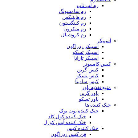
رم لپ تاپ
رم سامسونگ
رم هاینیکس
رم کینگستون
رم میکرون
رم کروشیال
اسپیکر
اسپیکر ردراگون
اسپیکر تسکو
اسپیکر تازاتا
کیس کامپیوتر
کیس گرین
کیس تسکو
کیس سادیتا
منبع تغذیه‌ پاور
پاور گرین
پاور تسکو
خنک کننده ها
خنک کننده نوت بوک
خنک کننده کول کلد
خنک کننده آیس کورل
خنک کننده کیس
فن کیس ردراگون