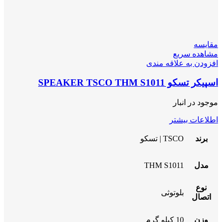
مقایسه
مشاهده سریع
افزودن به علاقه مندی
اسپیکر تسکو SPEAKER TSCO THM S1011
موجود در انبار
اطلاعات بیشتر
برند
TSCO | تسکو
مدل
THM S1011
نوع
بلوتوثی
اتصال
وزن
10 کیلو گرم