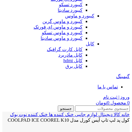
کیبورد تسکو
کیبورد سادیتا
کیبورد و ماوس
کیبورد و ماوس گرین
کیبورد و ماوس ای فورتک
کیبورد و ماوس تسکو
کیبورد و ماوس سادیتا
کابل
کابل کارت گرافیک
کابل مادربرد
کابل hdmi
کابل برق
گیمینگ
تماس با ما
ورود | ثبت نام
0
محصول
0
تومان
جستجو
خانه
کالا دیجیتال
لوازم جانبی
خنک کننده ها
خنک کننده نوت بوک
کول پد لپ تاپ آیس کورل مدل COOLPAD ICE COOREL K10