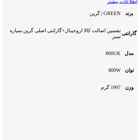
اطلاعات بیشتر
برند
GREEN | گرین
تضمین اصالت کالا اروجینال+گارانتی اصلی گرین سیاره
گارانتی
سبز
مدل
800UK
توان
800W
وزن
1997 گرم