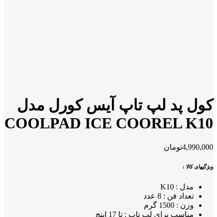
کول پد لپ تاپ آیس کورل مدل
COOLPAD ICE COOREL K10
4,990,000
تومان
ویژگیهای کالا :
مدل : K10
تعداد فن : 8 عدد
وزن : 1500 گرم
مناسب برای لپ تاپ : تا 17 اینچ