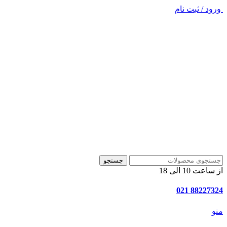
ورود / ثبت نام
جستجو
از ساعت 10 الی 18
88227324 021
منو