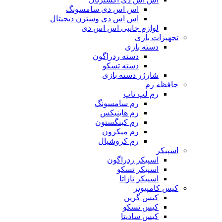
اس اس دی سامسونگ
اس اس دی وسترن دیجیتال
لوازم جانبی اس اس دی
تجهیزات بازی
دسته بازی
دسته ردراگون
دسته تسکو
شارژر دسته بازی
حافظه رم
رم لپ تاپ
رم سامسونگ
رم هاینیکس
رم کینگستون
رم میکرون
رم کروشیال
اسپیکر
اسپیکر ردراگون
اسپیکر تسکو
اسپیکر تازاتا
کیس کامپیوتر
کیس گرین
کیس تسکو
کیس سادیتا