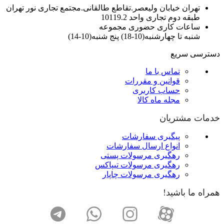
تهران خیابان ولیعصر.تقاطع طالقانی.مجتمع تجاری نور تهران
طبقه دوم تجاری واحد 10119.2
ساعات کاری حضوری مجموعه
شنبه تا چهارشنبه(10-18) پنج شنبه(10-14)
دسترسی سریع
تماس با ما
قوانین و مقررات
حساب کاربری
مجله ماه کالا
خدمات مشتریان
پیگیری سفارشات
انواع ارسال سفارشات
رهگیری مرسولات پستی
رهگیری مرسولات تیپاکس
رهگیری مرسولات چاپار
همراه ما باشید!