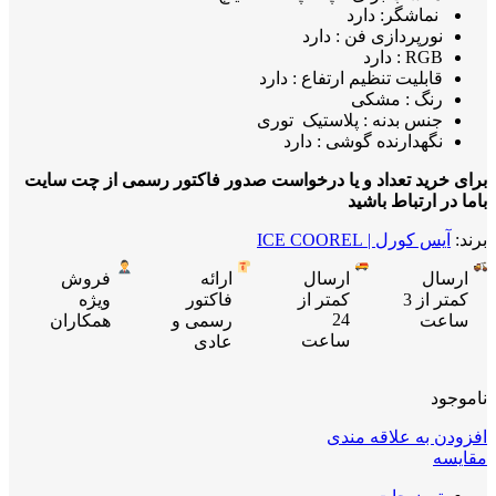
نماشگر: دارد
نورپردازی فن : دارد
RGB : دارد
قابلیت تنظیم ارتفاع : دارد
رنگ : مشکی
جنس بدنه : پلاستیک توری
نگهدارنده گوشی : دارد
برای خرید تعداد و یا درخواست صدور فاکتور رسمی از چت سایت
باما در ارتباط باشید
برند:
آیس کورل | ICE COOREL
ارسال
ارسال
ارائه
فروش
کمتر از 3
کمتر از
فاکتور
ویژه
24
ساعت
رسمی و
همکاران
ساعت
عادی
ناموجود
افزودن به علاقه مندی
مقایسه