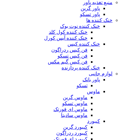
منبع تغذیه‌ پاور
پاور گرین
پاور تسکو
خنک کننده ها
خنک کننده نوت بوک
خنک کننده کول کلد
خنک کننده آیس کورل
خنک کننده کیس
فن کیس ردراگون
فن کیس تسکو
فن کیس گیم مکس
خنک کننده پردازنده
لوازم جانبی
پاور بانک
تسکو
ماوس
ماوس گرین
ماوس تسکو
ماوس ای فورتک
ماوس سادیتا
کیبورد
کیبورد گرین
کیبورد ردراگون
کیبورد ای فورتک