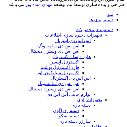
طراحی و پیاده سازی توسط تیم توسعه
مهدی منده پور
می باشد.
منو
دسته بندی ها
دسته‌بندی محصولات
تجهیزات ذخیره سازی اطلاعات
اس اس دی اینترنال
اس اس دی سامسونگ
اس اس دی وسترن دیجیتال
هارد دیسک اکسترنال
اکسترنال اپیسر
هارد اکسترنال توشیبا
اکسترنال سیلیکون پاور
اس اس دی اکسترنال
اس اس دی سامسونگ
اس اس دی وسترن دیجیتال
لوازم جانبی اس اس دی
تجهیزات بازی
دسته بازی
دسته ردراگون
دسته تسکو
شارژر دسته بازی
حافظه رم