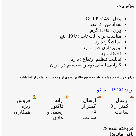
ویژگیهای کالا :
مدل : GCLP 3145
تعداد فن : 2 عدد
وزن : 1300 گرم
مناسب برای لپ تاپ : تا 19 اینچ
نماشگر: دارد
نورپردازی فن : دارد
RGB: دارد
قابلیت تنظیم ارتفاع : دارد
گارانتی اصلی توسن سیستم در ایران
برای خرید تعداد و یا درخواست صدور فاکتور رسمی از چت سایت باما در ارتباط باشید
برند:
TSCO | تسکو
ارسال
ارسال
ارائه
فروش
کمتر از 3
کمتر از
فاکتور
ویژه
24
ساعت
رسمی و
همکاران
ساعت
عادی
فروخته شده:
29
باقی مانده:
1