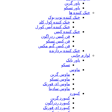
پاور گرین
پاور تسکو
خنک کننده ها
خنک کننده نوت بوک
خنک کننده کول کلد
خنک کننده آیس کورل
خنک کننده کیس
فن کیس ردراگون
فن کیس تسکو
فن کیس گیم مکس
خنک کننده پردازنده
لوازم جانبی
پاور بانک
تسکو
ماوس
ماوس گرین
ماوس تسکو
ماوس ای فورتک
ماوس سادیتا
کیبورد
کیبورد گرین
کیبورد ردراگون
کیبورد ای فورتک