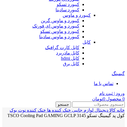
کیبورد تسکو
کیبورد سادیتا
کیبورد و ماوس
کیبورد و ماوس گرین
کیبورد و ماوس ای فورتک
کیبورد و ماوس تسکو
کیبورد و ماوس سادیتا
کابل
کابل کارت گرافیک
کابل مادربرد
کابل hdmi
کابل برق
گیمینگ
تماس با ما
ورود | ثبت نام
0
محصول
0
تومان
جستجو
خانه
کالا دیجیتال
لوازم جانبی
خنک کننده ها
خنک کننده نوت بوک
کول پد گیمینگ تسکو TSCO Cooling Pad GAMING GCLP 3145