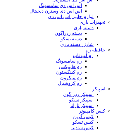
اس اس دی سامسونگ
اس اس دی وسترن دیجیتال
لوازم جانبی اس اس دی
تجهیزات بازی
دسته بازی
دسته ردراگون
دسته تسکو
شارژر دسته بازی
حافظه رم
رم لپ تاپ
رم سامسونگ
رم هاینیکس
رم کینگستون
رم میکرون
رم کروشیال
اسپیکر
اسپیکر ردراگون
اسپیکر تسکو
اسپیکر تازاتا
کیس کامپیوتر
کیس گرین
کیس تسکو
کیس سادیتا