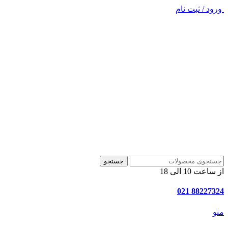
ورود / ثبت نام
جستجو
از ساعت 10 الی 18
88227324 021
منو