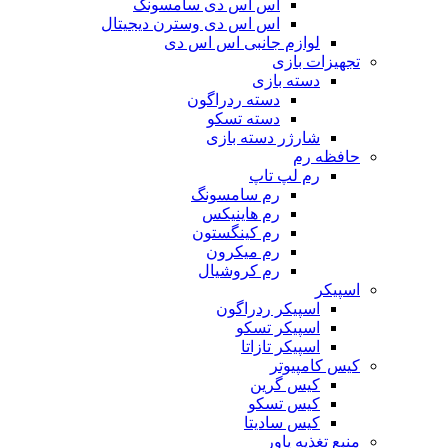
اس اس دی سامسونگ
اس اس دی وسترن دیجیتال
لوازم جانبی اس اس دی
تجهیزات بازی
دسته بازی
دسته ردراگون
دسته تسکو
شارژر دسته بازی
حافظه رم
رم لپ تاپ
رم سامسونگ
رم هاینیکس
رم کینگستون
رم میکرون
رم کروشیال
اسپیکر
اسپیکر ردراگون
اسپیکر تسکو
اسپیکر تازاتا
کیس کامپیوتر
کیس گرین
کیس تسکو
کیس سادیتا
منبع تغذیه‌ پاور