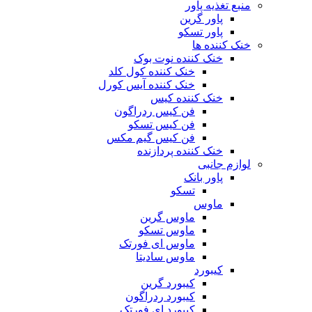
منبع تغذیه‌ پاور
پاور گرین
پاور تسکو
خنک کننده ها
خنک کننده نوت بوک
خنک کننده کول کلد
خنک کننده آیس کورل
خنک کننده کیس
فن کیس ردراگون
فن کیس تسکو
فن کیس گیم مکس
خنک کننده پردازنده
لوازم جانبی
پاور بانک
تسکو
ماوس
ماوس گرین
ماوس تسکو
ماوس ای فورتک
ماوس سادیتا
کیبورد
کیبورد گرین
کیبورد ردراگون
کیبورد ای فورتک