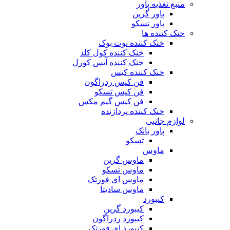
منبع تغذیه‌ پاور
پاور گرین
پاور تسکو
خنک کننده ها
خنک کننده نوت بوک
خنک کننده کول کلد
خنک کننده آیس کورل
خنک کننده کیس
فن کیس ردراگون
فن کیس تسکو
فن کیس گیم مکس
خنک کننده پردازنده
لوازم جانبی
پاور بانک
تسکو
ماوس
ماوس گرین
ماوس تسکو
ماوس ای فورتک
ماوس سادیتا
کیبورد
کیبورد گرین
کیبورد ردراگون
کیبورد ای فورتک