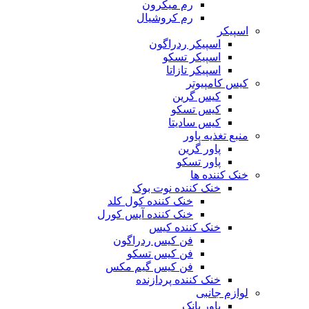
رم میکرون
رم کروشیال
اسپیکر
اسپیکر ردراگون
اسپیکر تسکو
اسپیکر تازاتا
کیس کامپیوتر
کیس گرین
کیس تسکو
کیس سادیتا
منبع تغذیه‌ پاور
پاور گرین
پاور تسکو
خنک کننده ها
خنک کننده نوت بوک
خنک کننده کول کلد
خنک کننده آیس کورل
خنک کننده کیس
فن کیس ردراگون
فن کیس تسکو
فن کیس گیم مکس
خنک کننده پردازنده
لوازم جانبی
پاور بانک