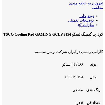
افزودن به علاقه مندی
مقایسه
توضیحات
توضیحات تکمیلی
نظرات (0)
کول پد گیمینگ تسکو TSCO Cooling Pad GAMING GCLP 3154
گارانتی رسمی در ایران شرکت توسن سیستم
برند
TSCO | تسکو
مدل
GCLP 3154
رنگ بندی
مشکی
تعداد فن
8 فن