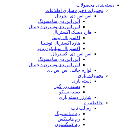
دسته‌بندی محصولات
تجهیزات ذخیره سازی اطلاعات
اس اس دی اینترنال
اس اس دی سامسونگ
اس اس دی وسترن دیجیتال
هارد دیسک اکسترنال
اکسترنال اپیسر
هارد اکسترنال توشیبا
اکسترنال سیلیکون پاور
اس اس دی اکسترنال
اس اس دی سامسونگ
اس اس دی وسترن دیجیتال
لوازم جانبی اس اس دی
تجهیزات بازی
دسته بازی
دسته ردراگون
دسته تسکو
شارژر دسته بازی
حافظه رم
رم لپ تاپ
رم سامسونگ
رم هاینیکس
رم کینگستون