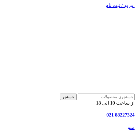
ورود / ثبت نام
جستجو
از ساعت 10 الی 18
88227324 021
منو