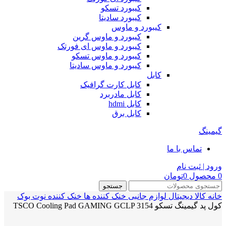
کیبورد تسکو
کیبورد سادیتا
کیبورد و ماوس
کیبورد و ماوس گرین
کیبورد و ماوس ای فورتک
کیبورد و ماوس تسکو
کیبورد و ماوس سادیتا
کابل
کابل کارت گرافیک
کابل مادربرد
کابل hdmi
کابل برق
گیمینگ
تماس با ما
ورود | ثبت نام
0
محصول
0
تومان
جستجو
خانه
کالا دیجیتال
لوازم جانبی
خنک کننده ها
خنک کننده نوت بوک
کول پد گیمینگ تسکو TSCO Cooling Pad GAMING GCLP 3154