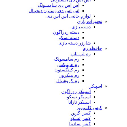
اس اس دی سامسونگ
اس اس دی وسترن دیجیتال
لوازم جانبی اس اس دی
تجهیزات بازی
دسته بازی
دسته ردراگون
دسته تسکو
شارژر دسته بازی
حافظه رم
رم لپ تاپ
رم سامسونگ
رم هاینیکس
رم کینگستون
رم میکرون
رم کروشیال
اسپیکر
اسپیکر ردراگون
اسپیکر تسکو
اسپیکر تازاتا
کیس کامپیوتر
کیس گرین
کیس تسکو
کیس سادیتا