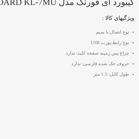
کیبورد ای فورتک مدل A4TECH KEYBOARD KL-7MU
ویژگیهای کالا :
نوع اتصال:با سیم
نوع رابط:پورت USB
چراغ‌ پس زمینه صفحه کلید: ندارد
حروف حک شده فارسی: ندارد
طول کابل: 1.5 متر­