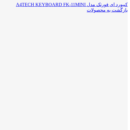
کیبورد ای فورتک مدل A4TECH KEYBOARD FK-11MINI
بازگشت به محصولات