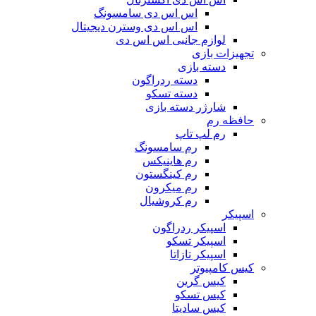
اس اس دی سامسونگ
اس اس دی وسترن دیجیتال
لوازم جانبی اس اس دی
تجهیزات بازی
دسته بازی
دسته ردراگون
دسته تسکو
شارژر دسته بازی
حافظه رم
رم لپ تاپ
رم سامسونگ
رم هاینیکس
رم کینگستون
رم میکرون
رم کروشیال
اسپیکر
اسپیکر ردراگون
اسپیکر تسکو
اسپیکر تازاتا
کیس کامپیوتر
کیس گرین
کیس تسکو
کیس سادیتا