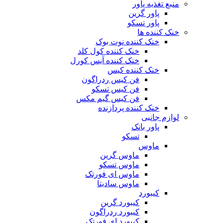
منبع تغذیه‌ پاور
پاور گرین
پاور تسکو
خنک کننده ها
خنک کننده نوت بوک
خنک کننده کول کلد
خنک کننده آیس کورل
خنک کننده کیس
فن کیس ردراگون
فن کیس تسکو
فن کیس گیم مکس
خنک کننده پردازنده
لوازم جانبی
پاور بانک
تسکو
ماوس
ماوس گرین
ماوس تسکو
ماوس ای فورتک
ماوس سادیتا
کیبورد
کیبورد گرین
کیبورد ردراگون
کیبورد ای فورتک