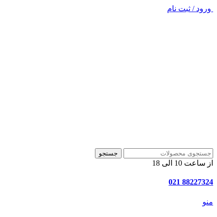
ورود / ثبت نام
جستجو
از ساعت 10 الی 18
88227324 021
منو