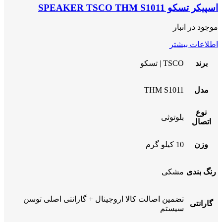
اسپیکر تسکو SPEAKER TSCO THM S1011
موجود در انبار
اطلاعات بیشتر
برند
TSCO | تسکو
مدل
THM S1011
نوع
بلوتوثی
اتصال
وزن
10 کیلو گرم
رنگ بندی
مشکی
تضمین اصالت کالا اروجینال + گارانتی اصلی توسن
گارانتی
سیستم