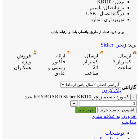
مدل : KB110
نوع اتصال:
باسیم
درگاه اتصال : USB
نورپردازی : ندارد
برای خرید تعداد از طریق واتساپ باما در ارتباط باشید
برند:
زیچر | Sicher
ارسال
ارسال
ارائه
فروش
کمتر از 3
کمتر از
فاکتور
ویژه
24
ساعت
رسمی و
همکاران
ساعت
عادی
گارانتی
پاک کردن
کیبورد باسیم زیچر KEYBOARD Sicher KB110 عدد
افزودن به سبد خرید
خرید کنید
افزودن به علاقه مندی
مقایسه
توضیحات
توضیحات تکمیلی