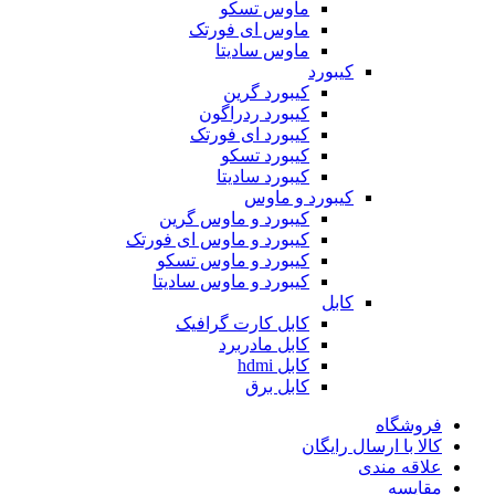
ماوس تسکو
ماوس ای فورتک
ماوس سادیتا
کیبورد
کیبورد گرین
کیبورد ردراگون
کیبورد ای فورتک
کیبورد تسکو
کیبورد سادیتا
کیبورد و ماوس
کیبورد و ماوس گرین
کیبورد و ماوس ای فورتک
کیبورد و ماوس تسکو
کیبورد و ماوس سادیتا
کابل
کابل کارت گرافیک
کابل مادربرد
کابل hdmi
کابل برق
فروشگاه
کالا با ارسال رایگان
علاقه مندی
مقایسه