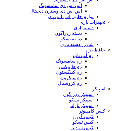
اس اس دی سامسونگ
اس اس دی وسترن دیجیتال
لوازم جانبی اس اس دی
تجهیزات بازی
دسته بازی
دسته ردراگون
دسته تسکو
شارژر دسته بازی
حافظه رم
رم لپ تاپ
رم سامسونگ
رم هاینیکس
رم کینگستون
رم میکرون
رم کروشیال
اسپیکر
اسپیکر ردراگون
اسپیکر تسکو
اسپیکر تازاتا
کیس کامپیوتر
کیس گرین
کیس تسکو
کیس سادیتا