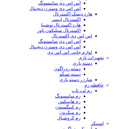
اس اس دی سامسونگ
اس اس دی وسترن دیجیتال
هارد دیسک اکسترنال
اکسترنال اپیسر
هارد اکسترنال توشیبا
اکسترنال سیلیکون پاور
اس اس دی اکسترنال
اس اس دی سامسونگ
اس اس دی وسترن دیجیتال
لوازم جانبی اس اس دی
تجهیزات بازی
دسته بازی
دسته ردراگون
دسته تسکو
شارژر دسته بازی
حافظه رم
رم لپ تاپ
رم سامسونگ
رم هاینیکس
رم کینگستون
رم میکرون
رم کروشیال
اسپیکر
اسپیکر ردراگون