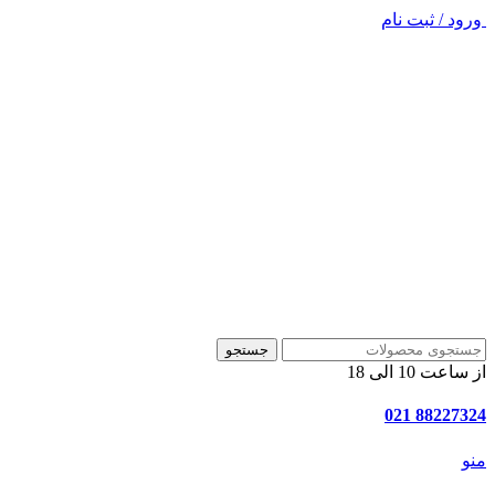
ورود / ثبت نام
جستجو
از ساعت 10 الی 18
88227324 021
منو