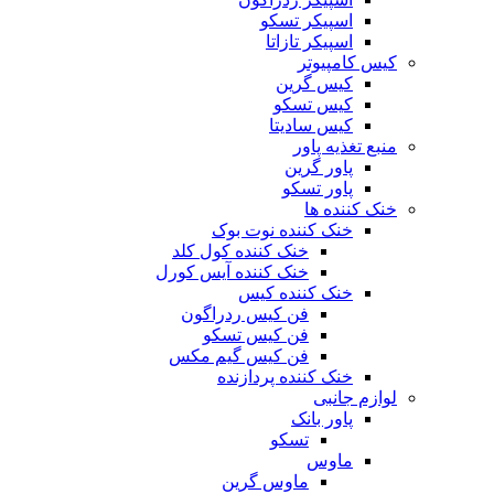
اسپیکر تسکو
اسپیکر تازاتا
کیس کامپیوتر
کیس گرین
کیس تسکو
کیس سادیتا
منبع تغذیه‌ پاور
پاور گرین
پاور تسکو
خنک کننده ها
خنک کننده نوت بوک
خنک کننده کول کلد
خنک کننده آیس کورل
خنک کننده کیس
فن کیس ردراگون
فن کیس تسکو
فن کیس گیم مکس
خنک کننده پردازنده
لوازم جانبی
پاور بانک
تسکو
ماوس
ماوس گرین