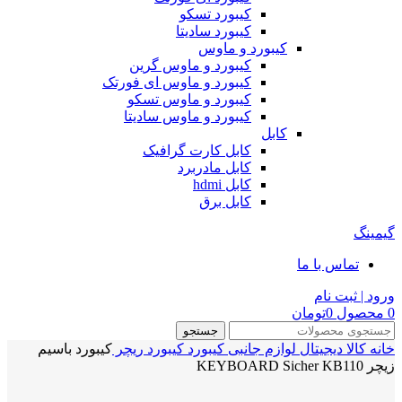
کیبورد تسکو
کیبورد سادیتا
کیبورد و ماوس
کیبورد و ماوس گرین
کیبورد و ماوس ای فورتک
کیبورد و ماوس تسکو
کیبورد و ماوس سادیتا
کابل
کابل کارت گرافیک
کابل مادربرد
کابل hdmi
کابل برق
گیمینگ
تماس با ما
ورود | ثبت نام
0
محصول
0
تومان
جستجو
خانه
کالا دیجیتال
لوازم جانبی
کیبورد
کیبورد ریچر
کیبورد باسیم
زیچر KEYBOARD Sicher KB110