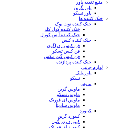
منبع تغذیه‌ پاور
پاور گرین
پاور تسکو
خنک کننده ها
خنک کننده نوت بوک
خنک کننده کول کلد
خنک کننده آیس کورل
خنک کننده کیس
فن کیس ردراگون
فن کیس تسکو
فن کیس گیم مکس
خنک کننده پردازنده
لوازم جانبی
پاور بانک
تسکو
ماوس
ماوس گرین
ماوس تسکو
ماوس ای فورتک
ماوس سادیتا
کیبورد
کیبورد گرین
کیبورد ردراگون
کیبورد ای فورتک