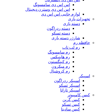
اس اس دی سامسونگ
اس اس دی وسترن دیجیتال
لوازم جانبی اس اس دی
تجهیزات بازی
دسته بازی
دسته ردراگون
دسته تسکو
شارژر دسته بازی
حافظه رم
رم لپ تاپ
رم سامسونگ
رم هاینیکس
رم کینگستون
رم میکرون
رم کروشیال
اسپیکر
اسپیکر ردراگون
اسپیکر تسکو
اسپیکر تازاتا
کیس کامپیوتر
کیس گرین
کیس تسکو
کیس سادیتا