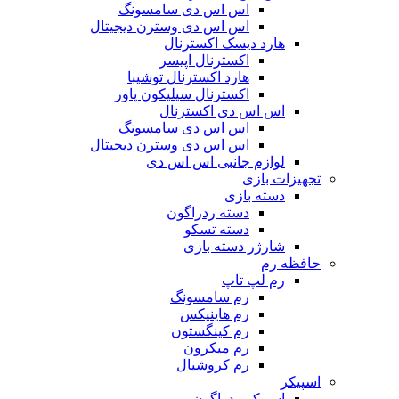
اس اس دی سامسونگ
اس اس دی وسترن دیجیتال
هارد دیسک اکسترنال
اکسترنال اپیسر
هارد اکسترنال توشیبا
اکسترنال سیلیکون پاور
اس اس دی اکسترنال
اس اس دی سامسونگ
اس اس دی وسترن دیجیتال
لوازم جانبی اس اس دی
تجهیزات بازی
دسته بازی
دسته ردراگون
دسته تسکو
شارژر دسته بازی
حافظه رم
رم لپ تاپ
رم سامسونگ
رم هاینیکس
رم کینگستون
رم میکرون
رم کروشیال
اسپیکر
اسپیکر ردراگون