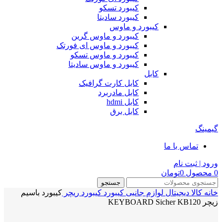
کیبورد تسکو
کیبورد سادیتا
کیبورد و ماوس
کیبورد و ماوس گرین
کیبورد و ماوس ای فورتک
کیبورد و ماوس تسکو
کیبورد و ماوس سادیتا
کابل
کابل کارت گرافیک
کابل مادربرد
کابل hdmi
کابل برق
گیمینگ
تماس با ما
ورود | ثبت نام
0
محصول
0
تومان
جستجو
خانه
کالا دیجیتال
لوازم جانبی
کیبورد
کیبورد ریچر
کیبورد باسیم
زیچر KEYBOARD Sicher KB120