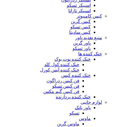
اسپیکر تسکو
اسپیکر تازاتا
کیس کامپیوتر
کیس گرین
کیس تسکو
کیس سادیتا
منبع تغذیه‌ پاور
پاور گرین
پاور تسکو
خنک کننده ها
خنک کننده نوت بوک
خنک کننده کول کلد
خنک کننده آیس کورل
خنک کننده کیس
فن کیس ردراگون
فن کیس تسکو
فن کیس گیم مکس
خنک کننده پردازنده
لوازم جانبی
پاور بانک
تسکو
ماوس
ماوس گرین