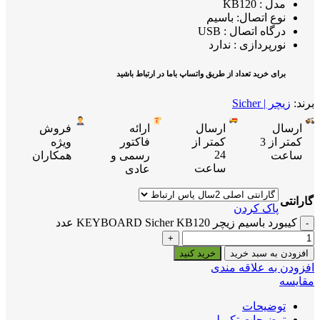
مدل : KB120
نوع اتصال:
باسیم
درگاه اتصال : USB
نورپردازی : ندارد
برای خرید تعداد از طریق واتساپ باما در ارتباط باشید
برند:
زیچر | Sicher
ارسال
ارسال
ارائه
فروش
کمتر از 3
کمتر از
فاکتور
ویژه
24
ساعت
رسمی و
همکاران
ساعت
عادی
گارانتی
پاک کردن
کیبورد باسیم زیچر KEYBOARD Sicher KB120 عدد
افزودن به سبد خرید
خرید کنید
افزودن به علاقه مندی
مقایسه
توضیحات
توضیحات تکمیلی