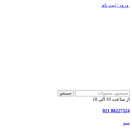
ورود / ثبت نام
جستجو
از ساعت 10 الی 18
88227324 021
منو