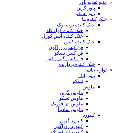
منبع تغذیه‌ پاور
پاور گرین
پاور تسکو
خنک کننده ها
خنک کننده نوت بوک
خنک کننده کول کلد
خنک کننده آیس کورل
خنک کننده کیس
فن کیس ردراگون
فن کیس تسکو
فن کیس گیم مکس
خنک کننده پردازنده
لوازم جانبی
پاور بانک
تسکو
ماوس
ماوس گرین
ماوس تسکو
ماوس ای فورتک
ماوس سادیتا
کیبورد
کیبورد گرین
کیبورد ردراگون
کیبورد ای فورتک