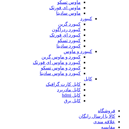
ماوس تسکو
ماوس ای فورتک
ماوس سادیتا
کیبورد
کیبورد گرین
کیبورد ردراگون
کیبورد ای فورتک
کیبورد تسکو
کیبورد سادیتا
کیبورد و ماوس
کیبورد و ماوس گرین
کیبورد و ماوس ای فورتک
کیبورد و ماوس تسکو
کیبورد و ماوس سادیتا
کابل
کابل کارت گرافیک
کابل مادربرد
کابل hdmi
کابل برق
فروشگاه
کالا با ارسال رایگان
علاقه مندی
مقایسه