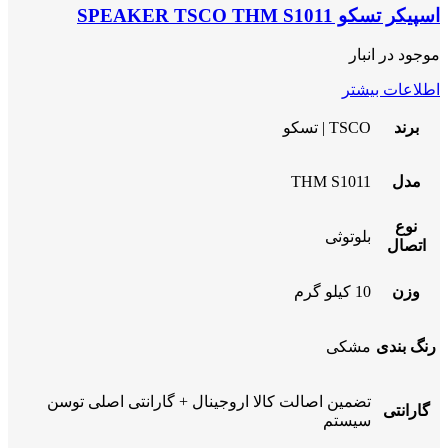
اسپیکر تسکو SPEAKER TSCO THM S1011
موجود در انبار
اطلاعات بیشتر
برند
TSCO | تسکو
مدل
THM S1011
نوع
بلوتوثی
اتصال
وزن
10 کیلو گرم
رنگ بندی
مشکی
تضمین اصالت کالا اروجینال + گارانتی اصلی توسن
گارانتی
سیستم