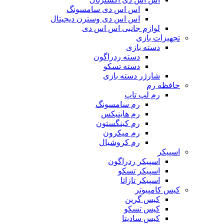
اس اس دی سامسونگ
اس اس دی وسترن دیجیتال
لوازم جانبی اس اس دی
تجهیزات بازی
دسته بازی
دسته ردراگون
دسته تسکو
شارژر دسته بازی
حافظه رم
رم لپ تاپ
رم سامسونگ
رم هاینیکس
رم کینگستون
رم میکرون
رم کروشیال
اسپیکر
اسپیکر ردراگون
اسپیکر تسکو
اسپیکر تازاتا
کیس کامپیوتر
کیس گرین
کیس تسکو
کیس سادیتا