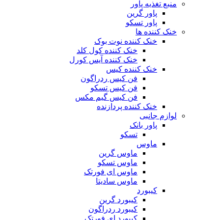
منبع تغذیه‌ پاور
پاور گرین
پاور تسکو
خنک کننده ها
خنک کننده نوت بوک
خنک کننده کول کلد
خنک کننده آیس کورل
خنک کننده کیس
فن کیس ردراگون
فن کیس تسکو
فن کیس گیم مکس
خنک کننده پردازنده
لوازم جانبی
پاور بانک
تسکو
ماوس
ماوس گرین
ماوس تسکو
ماوس ای فورتک
ماوس سادیتا
کیبورد
کیبورد گرین
کیبورد ردراگون
کیبورد ای فورتک