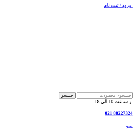
ورود / ثبت نام
جستجو
از ساعت 10 الی 18
88227324 021
منو