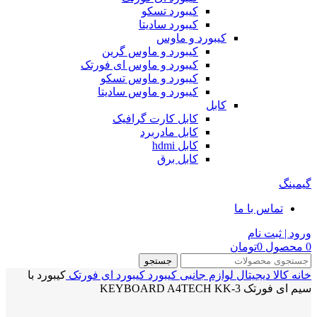
کیبورد تسکو
کیبورد سادیتا
کیبورد و ماوس
کیبورد و ماوس گرین
کیبورد و ماوس ای فورتک
کیبورد و ماوس تسکو
کیبورد و ماوس سادیتا
کابل
کابل کارت گرافیک
کابل مادربرد
کابل hdmi
کابل برق
گیمینگ
تماس با ما
ورود | ثبت نام
0
محصول
0
تومان
جستجو
خانه
کالا دیجیتال
لوازم جانبی
کیبورد
کیبورد ای فورتک
کیبورد با
سیم ای فورتک KEYBOARD A4TECH KK-3