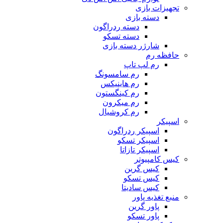
تجهیزات بازی
دسته بازی
دسته ردراگون
دسته تسکو
شارژر دسته بازی
حافظه رم
رم لپ تاپ
رم سامسونگ
رم هاینیکس
رم کینگستون
رم میکرون
رم کروشیال
اسپیکر
اسپیکر ردراگون
اسپیکر تسکو
اسپیکر تازاتا
کیس کامپیوتر
کیس گرین
کیس تسکو
کیس سادیتا
منبع تغذیه‌ پاور
پاور گرین
پاور تسکو