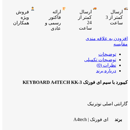
ارسال
ارسال
ارائه
فروش
کمتر از 3
کمتر از
فاکتور
ویژه
24
ساعت
رسمی و
همکاران
ساعت
عادی
افزودن به علاقه مندی
مقایسه
توضیحات
توضیحات تکمیلی
نظرات (0)
درباره برند
کیبورد با سیم ای فورتک KEYBOARD A4TECH KK-3
گارانتی اصلی نوترنیک
برند
ای فورتک | A4tech