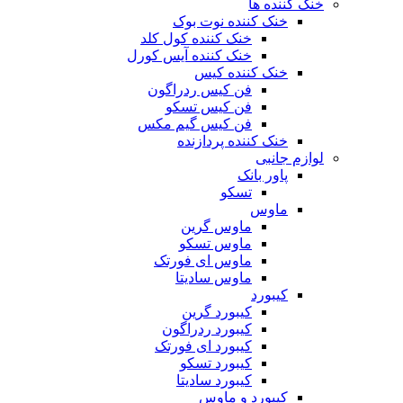
خنک کننده ها
خنک کننده نوت بوک
خنک کننده کول کلد
خنک کننده آیس کورل
خنک کننده کیس
فن کیس ردراگون
فن کیس تسکو
فن کیس گیم مکس
خنک کننده پردازنده
لوازم جانبی
پاور بانک
تسکو
ماوس
ماوس گرین
ماوس تسکو
ماوس ای فورتک
ماوس سادیتا
کیبورد
کیبورد گرین
کیبورد ردراگون
کیبورد ای فورتک
کیبورد تسکو
کیبورد سادیتا
کیبورد و ماوس