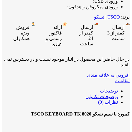
ورودی USB:
ورودی میکروفن و هدفون:
برند:
TSCO | تسکو
ارسال
ارسال
ارائه
فروش
کمتر از 3
کمتر از
فاکتور
ویژه
24
ساعت
رسمی و
همکاران
ساعت
عادی
در حال حاضر این محصول در انبار موجود نیست و در دسترس نمی
باشد.
افزودن به علاقه مندی
مقایسه
توضیحات
توضیحات تکمیلی
نظرات (0)
کیبورد با سیم تسکو TSCO KEYBOARD TK 8020