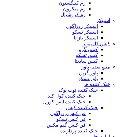
رم کینگستون
رم میکرون
رم کروشیال
اسپیکر
اسپیکر ردراگون
اسپیکر تسکو
اسپیکر تازاتا
کیس کامپیوتر
کیس گرین
کیس تسکو
کیس سادیتا
منبع تغذیه‌ پاور
پاور گرین
پاور تسکو
خنک کننده ها
خنک کننده نوت بوک
خنک کننده کول کلد
خنک کننده آیس کورل
خنک کننده کیس
فن کیس ردراگون
فن کیس تسکو
فن کیس گیم مکس
خنک کننده پردازنده
لوازم جانبی