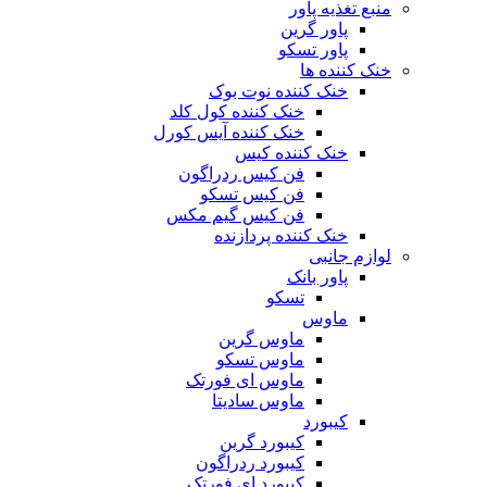
منبع تغذیه‌ پاور
پاور گرین
پاور تسکو
خنک کننده ها
خنک کننده نوت بوک
خنک کننده کول کلد
خنک کننده آیس کورل
خنک کننده کیس
فن کیس ردراگون
فن کیس تسکو
فن کیس گیم مکس
خنک کننده پردازنده
لوازم جانبی
پاور بانک
تسکو
ماوس
ماوس گرین
ماوس تسکو
ماوس ای فورتک
ماوس سادیتا
کیبورد
کیبورد گرین
کیبورد ردراگون
کیبورد ای فورتک