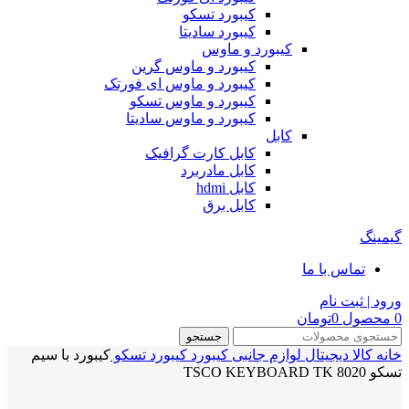
کیبورد تسکو
کیبورد سادیتا
کیبورد و ماوس
کیبورد و ماوس گرین
کیبورد و ماوس ای فورتک
کیبورد و ماوس تسکو
کیبورد و ماوس سادیتا
کابل
کابل کارت گرافیک
کابل مادربرد
کابل hdmi
کابل برق
گیمینگ
تماس با ما
ورود | ثبت نام
0
محصول
0
تومان
جستجو
خانه
کالا دیجیتال
لوازم جانبی
کیبورد
کیبورد تسکو
کیبورد با سیم
تسکو TSCO KEYBOARD TK 8020