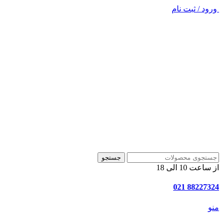
ورود / ثبت نام
جستجو
از ساعت 10 الی 18
88227324 021
منو