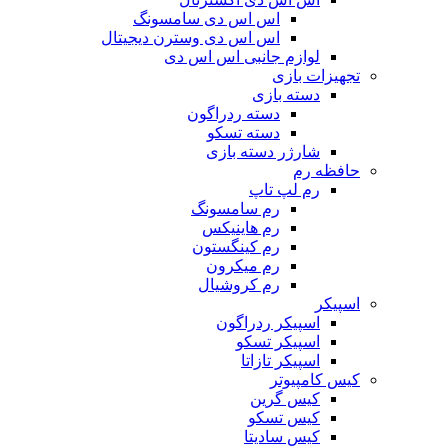
اس اس دی سامسونگ
اس اس دی وسترن دیجیتال
لوازم جانبی اس اس دی
تجهیزات بازی
دسته بازی
دسته ردراگون
دسته تسکو
شارژر دسته بازی
حافظه رم
رم لپ تاپ
رم سامسونگ
رم هاینیکس
رم کینگستون
رم میکرون
رم کروشیال
اسپیکر
اسپیکر ردراگون
اسپیکر تسکو
اسپیکر تازاتا
کیس کامپیوتر
کیس گرین
کیس تسکو
کیس سادیتا