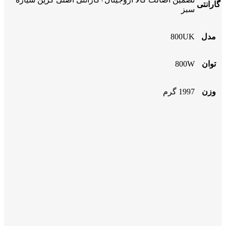
گارانتی
سبز
مدل
800UK
توان
800W
وزن
1997 گرم