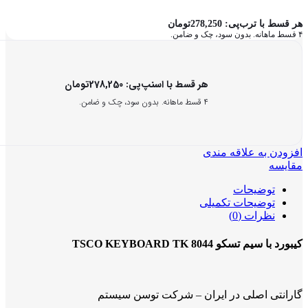
هر قسط با ترب‌پی:
278,250
تومان
۴ قسط ماهانه. بدون سود، چک و ضامن.
هر قسط با اسنپ‌پی:
278,250
تومان
۴ قسط ماهانه. بدون سود، چک و ضامن.
افزودن به علاقه مندی
مقایسه
توضیحات
توضیحات تکمیلی
نظرات (0)
کیبورد با سیم تسکو TSCO KEYBOARD TK 8044
گارانتی اصلی در ایران – شرکت توسن سیستم