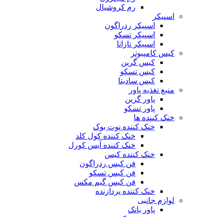
رم کروشیال
اسپیکر
اسپیکر ردراگون
اسپیکر تسکو
اسپیکر تازاتا
کیس کامپیوتر
کیس گرین
کیس تسکو
کیس سادیتا
منبع تغذیه‌ پاور
پاور گرین
پاور تسکو
خنک کننده ها
خنک کننده نوت بوک
خنک کننده کول کلد
خنک کننده آیس کورل
خنک کننده کیس
فن کیس ردراگون
فن کیس تسکو
فن کیس گیم مکس
خنک کننده پردازنده
لوازم جانبی
پاور بانک