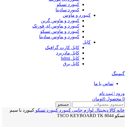
کیبورد تسکو
کیبورد سادیتا
کیبورد و ماوس
کیبورد و ماوس گرین
کیبورد و ماوس ای فورتک
کیبورد و ماوس تسکو
کیبورد و ماوس سادیتا
کابل
کابل کارت گرافیک
کابل مادربرد
کابل hdmi
کابل برق
گیمینگ
تماس با ما
ورود | ثبت نام
0
محصول
0
تومان
جستجو
خانه
کالا دیجیتال
لوازم جانبی
کیبورد
کیبورد تسکو
کیبورد با سیم
تسکو TSCO KEYBOARD TK 8044