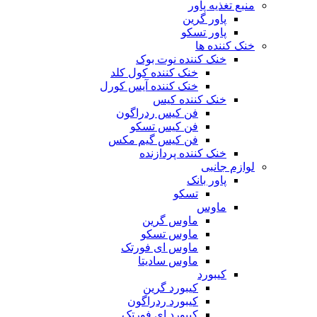
منبع تغذیه‌ پاور
پاور گرین
پاور تسکو
خنک کننده ها
خنک کننده نوت بوک
خنک کننده کول کلد
خنک کننده آیس کورل
خنک کننده کیس
فن کیس ردراگون
فن کیس تسکو
فن کیس گیم مکس
خنک کننده پردازنده
لوازم جانبی
پاور بانک
تسکو
ماوس
ماوس گرین
ماوس تسکو
ماوس ای فورتک
ماوس سادیتا
کیبورد
کیبورد گرین
کیبورد ردراگون
کیبورد ای فورتک