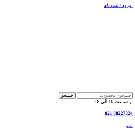
ورود / ثبت نام
جستجو
از ساعت 10 الی 18
88227324 021
منو