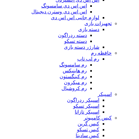
اس اس دی سامسونگ
اس اس دی وسترن دیجیتال
لوازم جانبی اس اس دی
تجهیزات بازی
دسته بازی
دسته ردراگون
دسته تسکو
شارژر دسته بازی
حافظه رم
رم لپ تاپ
رم سامسونگ
رم هاینیکس
رم کینگستون
رم میکرون
رم کروشیال
اسپیکر
اسپیکر ردراگون
اسپیکر تسکو
اسپیکر تازاتا
کیس کامپیوتر
کیس گرین
کیس تسکو
کیس سادیتا