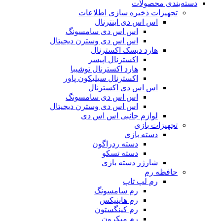
دسته‌بندی محصولات
تجهیزات ذخیره سازی اطلاعات
اس اس دی اینترنال
اس اس دی سامسونگ
اس اس دی وسترن دیجیتال
هارد دیسک اکسترنال
اکسترنال اپیسر
هارد اکسترنال توشیبا
اکسترنال سیلیکون پاور
اس اس دی اکسترنال
اس اس دی سامسونگ
اس اس دی وسترن دیجیتال
لوازم جانبی اس اس دی
تجهیزات بازی
دسته بازی
دسته ردراگون
دسته تسکو
شارژر دسته بازی
حافظه رم
رم لپ تاپ
رم سامسونگ
رم هاینیکس
رم کینگستون
رم میکرون