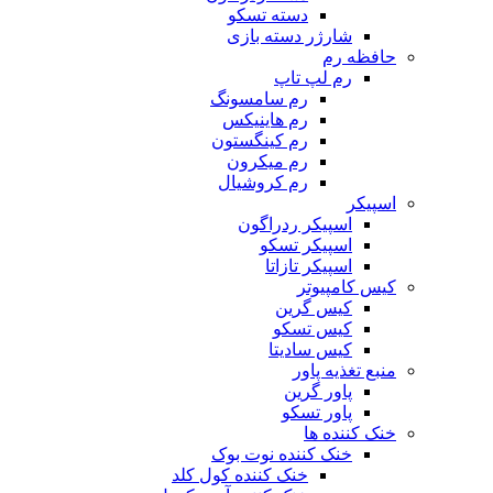
دسته تسکو
شارژر دسته بازی
حافظه رم
رم لپ تاپ
رم سامسونگ
رم هاینیکس
رم کینگستون
رم میکرون
رم کروشیال
اسپیکر
اسپیکر ردراگون
اسپیکر تسکو
اسپیکر تازاتا
کیس کامپیوتر
کیس گرین
کیس تسکو
کیس سادیتا
منبع تغذیه‌ پاور
پاور گرین
پاور تسکو
خنک کننده ها
خنک کننده نوت بوک
خنک کننده کول کلد