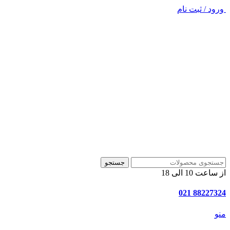
ورود / ثبت نام
جستجو
از ساعت 10 الی 18
88227324 021
منو