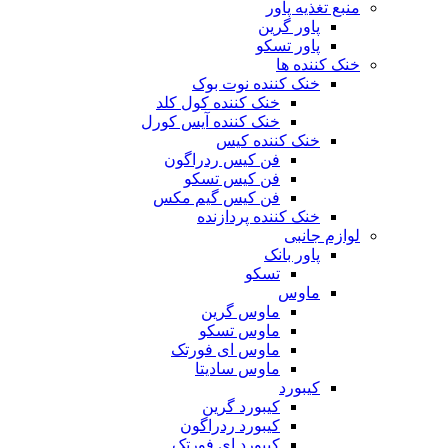
منبع تغذیه‌ پاور
پاور گرین
پاور تسکو
خنک کننده ها
خنک کننده نوت بوک
خنک کننده کول کلد
خنک کننده آیس کورل
خنک کننده کیس
فن کیس ردراگون
فن کیس تسکو
فن کیس گیم مکس
خنک کننده پردازنده
لوازم جانبی
پاور بانک
تسکو
ماوس
ماوس گرین
ماوس تسکو
ماوس ای فورتک
ماوس سادیتا
کیبورد
کیبورد گرین
کیبورد ردراگون
کیبورد ای فورتک