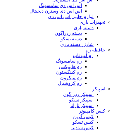
اس اس دی سامسونگ
اس اس دی وسترن دیجیتال
لوازم جانبی اس اس دی
تجهیزات بازی
دسته بازی
دسته ردراگون
دسته تسکو
شارژر دسته بازی
حافظه رم
رم لپ تاپ
رم سامسونگ
رم هاینیکس
رم کینگستون
رم میکرون
رم کروشیال
اسپیکر
اسپیکر ردراگون
اسپیکر تسکو
اسپیکر تازاتا
کیس کامپیوتر
کیس گرین
کیس تسکو
کیس سادیتا