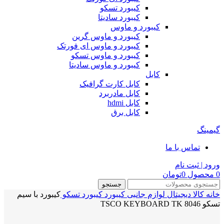
کیبورد تسکو
کیبورد سادیتا
کیبورد و ماوس
کیبورد و ماوس گرین
کیبورد و ماوس ای فورتک
کیبورد و ماوس تسکو
کیبورد و ماوس سادیتا
کابل
کابل کارت گرافیک
کابل مادربرد
کابل hdmi
کابل برق
گیمینگ
تماس با ما
ورود | ثبت نام
0
محصول
0
تومان
جستجو
خانه
کالا دیجیتال
لوازم جانبی
کیبورد
کیبورد تسکو
کیبورد با سیم
تسکو TSCO KEYBOARD TK 8046