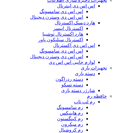
تجهیزات ذخیره سازی اطلاعات
اس اس دی اینترنال
اس اس دی سامسونگ
اس اس دی وسترن دیجیتال
هارد دیسک اکسترنال
اکسترنال اپیسر
هارد اکسترنال توشیبا
اکسترنال سیلیکون پاور
اس اس دی اکسترنال
اس اس دی سامسونگ
اس اس دی وسترن دیجیتال
لوازم جانبی اس اس دی
تجهیزات بازی
دسته بازی
دسته ردراگون
دسته تسکو
شارژر دسته بازی
حافظه رم
رم لپ تاپ
رم سامسونگ
رم هاینیکس
رم کینگستون
رم میکرون
رم کروشیال