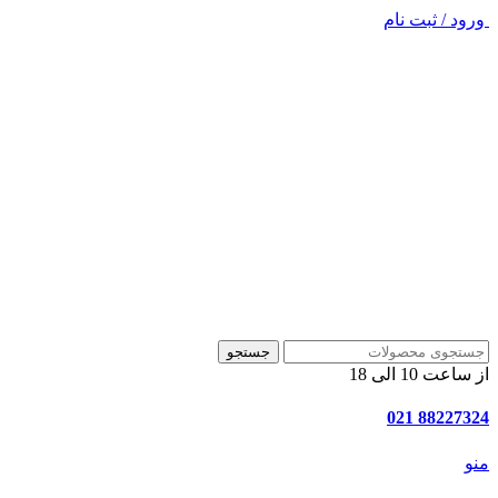
ورود / ثبت نام
جستجو
از ساعت 10 الی 18
88227324 021
منو