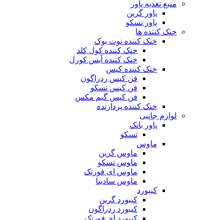
منبع تغذیه‌ پاور
پاور گرین
پاور تسکو
خنک کننده ها
خنک کننده نوت بوک
خنک کننده کول کلد
خنک کننده آیس کورل
خنک کننده کیس
فن کیس ردراگون
فن کیس تسکو
فن کیس گیم مکس
خنک کننده پردازنده
لوازم جانبی
پاور بانک
تسکو
ماوس
ماوس گرین
ماوس تسکو
ماوس ای فورتک
ماوس سادیتا
کیبورد
کیبورد گرین
کیبورد ردراگون
کیبورد ای فورتک