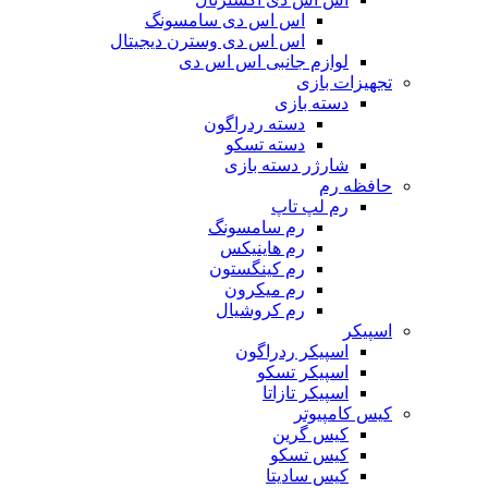
اس اس دی سامسونگ
اس اس دی وسترن دیجیتال
لوازم جانبی اس اس دی
تجهیزات بازی
دسته بازی
دسته ردراگون
دسته تسکو
شارژر دسته بازی
حافظه رم
رم لپ تاپ
رم سامسونگ
رم هاینیکس
رم کینگستون
رم میکرون
رم کروشیال
اسپیکر
اسپیکر ردراگون
اسپیکر تسکو
اسپیکر تازاتا
کیس کامپیوتر
کیس گرین
کیس تسکو
کیس سادیتا