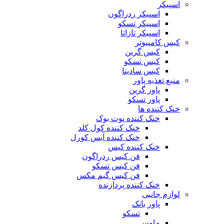
اسپیکر
اسپیکر ردراگون
اسپیکر تسکو
اسپیکر تازاتا
کیس کامپیوتر
کیس گرین
کیس تسکو
کیس سادیتا
منبع تغذیه‌ پاور
پاور گرین
پاور تسکو
خنک کننده ها
خنک کننده نوت بوک
خنک کننده کول کلد
خنک کننده آیس کورل
خنک کننده کیس
فن کیس ردراگون
فن کیس تسکو
فن کیس گیم مکس
خنک کننده پردازنده
لوازم جانبی
پاور بانک
تسکو
ماوس