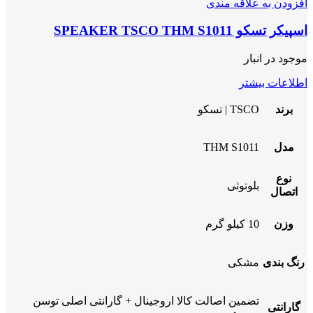
افزودن به علاقه مندی
اسپیکر تسکو SPEAKER TSCO THM S1011
موجود در انبار
اطلاعات بیشتر
برند
TSCO | تسکو
مدل
THM S1011
نوع
بلوتوثی
اتصال
وزن
10 کیلو گرم
رنگ بندی
مشکی
تضمین اصالت کالا اروجینال + گارانتی اصلی توسن
گارانتی