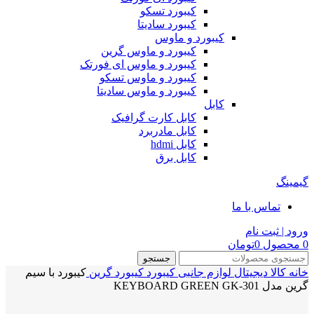
کیبورد تسکو
کیبورد سادیتا
کیبورد و ماوس
کیبورد و ماوس گرین
کیبورد و ماوس ای فورتک
کیبورد و ماوس تسکو
کیبورد و ماوس سادیتا
کابل
کابل کارت گرافیک
کابل مادربرد
کابل hdmi
کابل برق
گیمینگ
تماس با ما
ورود | ثبت نام
0
محصول
0
تومان
جستجو
خانه
کالا دیجیتال
لوازم جانبی
کیبورد
کیبورد گرین
کیبورد با سیم
گرین مدل KEYBOARD GREEN GK-301