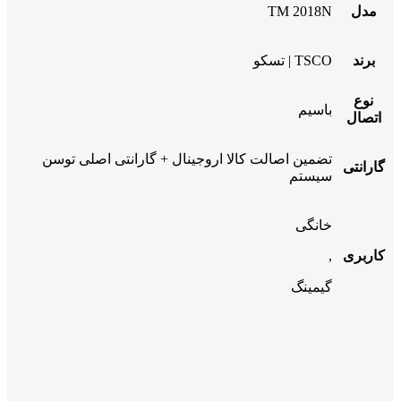
مدل
TM 2018N
برند
TSCO | تسکو
نوع
باسیم
اتصال
تضمین اصالت کالا اروجینال + گارانتی اصلی توسن
گارانتی
سیستم
خانگی
کاربری
,
گیمینگ