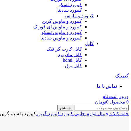
کیبورد تسکو
کیبورد سادیتا
کیبورد و ماوس
کیبورد و ماوس گرین
کیبورد و ماوس ای فورتک
کیبورد و ماوس تسکو
کیبورد و ماوس سادیتا
کابل
کابل کارت گرافیک
کابل مادربرد
کابل hdmi
کابل برق
گیمینگ
تماس با ما
ورود | ثبت نام
0
محصول
0
تومان
جستجو
خانه
کالا دیجیتال
لوازم جانبی
کیبورد
کیبورد گرین
کیبورد با سیم گرین EYBOARD GREEN GK-306