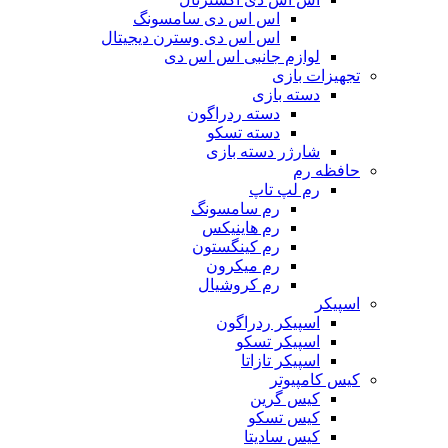
اس اس دی سامسونگ
اس اس دی وسترن دیجیتال
لوازم جانبی اس اس دی
تجهیزات بازی
دسته بازی
دسته ردراگون
دسته تسکو
شارژر دسته بازی
حافظه رم
رم لپ تاپ
رم سامسونگ
رم هاینیکس
رم کینگستون
رم میکرون
رم کروشیال
اسپیکر
اسپیکر ردراگون
اسپیکر تسکو
اسپیکر تازاتا
کیس کامپیوتر
کیس گرین
کیس تسکو
کیس سادیتا