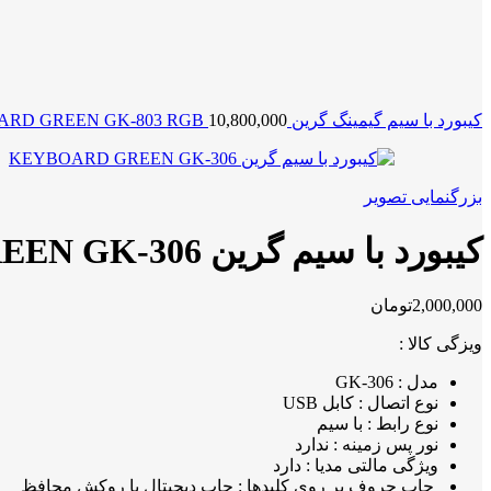
کیبورد با سیم گیمینگ گرین KEYBOARD GREEN GK-803 RGB
10,800,000
بزرگنمایی تصویر
کیبورد با سیم گرین KEYBOARD GREEN GK-306
2,000,000
تومان
ویزگی کالا :
مدل : GK-306
نوع اتصال : کابل USB
نوع رابط : با سیم
نور پس زمینه : ندارد
ویژگی مالتی مدیا : دارد
چاپ حروف بر روی کلیدها : چاپ دیجیتال با روکش محافظ