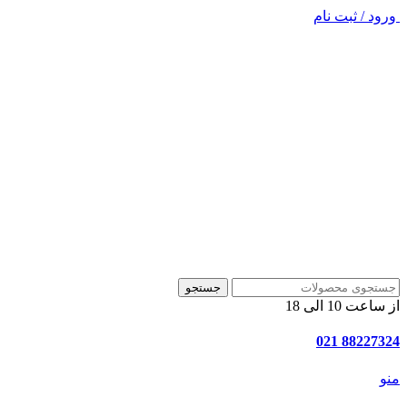
ورود / ثبت نام
جستجو
از ساعت 10 الی 18
88227324 021
منو