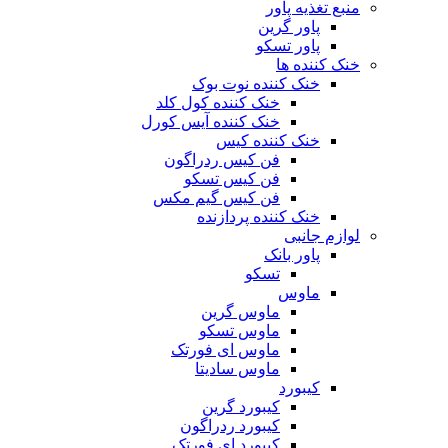
منبع تغذیه‌ پاور
پاور گرین
پاور تسکو
خنک کننده ها
خنک کننده نوت بوک
خنک کننده کول کلد
خنک کننده آیس کورل
خنک کننده کیس
فن کیس ردراگون
فن کیس تسکو
فن کیس گیم مکس
خنک کننده پردازنده
لوازم جانبی
پاور بانک
تسکو
ماوس
ماوس گرین
ماوس تسکو
ماوس ای فورتک
ماوس سادیتا
کیبورد
کیبورد گرین
کیبورد ردراگون
کیبورد ای فورتک