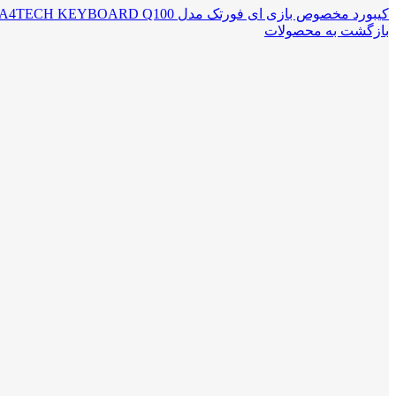
کیبورد مخصوص بازی ای فورتک مدل A4TECH KEYBOARD Q100
بازگشت به محصولات