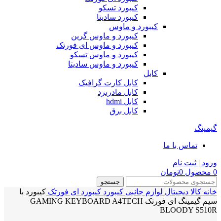
کیبورد تسکو
کیبورد سادیتا
کیبورد و ماوس
کیبورد و ماوس گرین
کیبورد و ماوس ای فورتک
کیبورد و ماوس تسکو
کیبورد و ماوس سادیتا
کابل
کابل کارت گرافیک
کابل مادربرد
کابل hdmi
کابل برق
گیمینگ
تماس با ما
ورود | ثبت نام
0
محصول
0
تومان
جستجو
خانه
کالا دیجیتال
لوازم جانبی
کیبورد
کیبورد ای فورتک
کیبورد با
سیم گیمینگ ای فورتک GAMING KEYBOARD A4TECH
BLOODY S510R