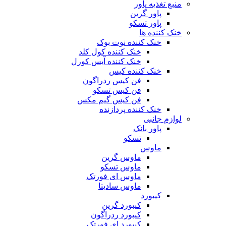
منبع تغذیه‌ پاور
پاور گرین
پاور تسکو
خنک کننده ها
خنک کننده نوت بوک
خنک کننده کول کلد
خنک کننده آیس کورل
خنک کننده کیس
فن کیس ردراگون
فن کیس تسکو
فن کیس گیم مکس
خنک کننده پردازنده
لوازم جانبی
پاور بانک
تسکو
ماوس
ماوس گرین
ماوس تسکو
ماوس ای فورتک
ماوس سادیتا
کیبورد
کیبورد گرین
کیبورد ردراگون
کیبورد ای فورتک