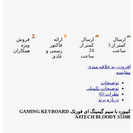
ارسال
ارسال
ارائه
فروش
کمتر از 3
کمتر از
فاکتور
ویژه
24
ساعت
رسمی و
همکاران
ساعت
عادی
افزودن به علاقه مندی
مقایسه
توضیحات
توضیحات تکمیلی
نظرات (0)
درباره برند
کیبورد با سیم گیمینگ ای فورتک GAMING KEYBOARD
A4TECH BLOODY S510R