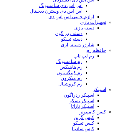
اس اس دی سامسونگ
اس اس دی وسترن دیجیتال
لوازم جانبی اس اس دی
تجهیزات بازی
دسته بازی
دسته ردراگون
دسته تسکو
شارژر دسته بازی
حافظه رم
رم لپ تاپ
رم سامسونگ
رم هاینیکس
رم کینگستون
رم میکرون
رم کروشیال
اسپیکر
اسپیکر ردراگون
اسپیکر تسکو
اسپیکر تازاتا
کیس کامپیوتر
کیس گرین
کیس تسکو
کیس سادیتا