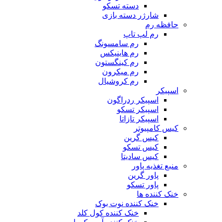
دسته تسکو
شارژر دسته بازی
حافظه رم
رم لپ تاپ
رم سامسونگ
رم هاینیکس
رم کینگستون
رم میکرون
رم کروشیال
اسپیکر
اسپیکر ردراگون
اسپیکر تسکو
اسپیکر تازاتا
کیس کامپیوتر
کیس گرین
کیس تسکو
کیس سادیتا
منبع تغذیه‌ پاور
پاور گرین
پاور تسکو
خنک کننده ها
خنک کننده نوت بوک
خنک کننده کول کلد