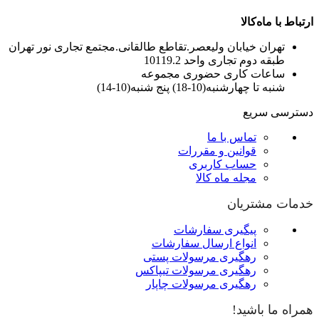
ارتباط با ماه‌کالا
تهران خیابان ولیعصر.تقاطع طالقانی.مجتمع تجاری نور تهران
طبقه دوم تجاری واحد 10119.2
ساعات کاری حضوری مجموعه
شنبه تا چهارشنبه(10-18) پنج شنبه(10-14)
دسترسی سریع
تماس با ما
قوانین و مقررات
حساب کاربری
مجله ماه کالا
خدمات مشتریان
پیگیری سفارشات
انواع ارسال سفارشات
رهگیری مرسولات پستی
رهگیری مرسولات تیپاکس
رهگیری مرسولات چاپار
همراه ما باشید!