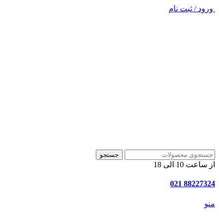
ورود / ثبت نام
جستجو
از ساعت 10 الی 18
88227324 021
منو