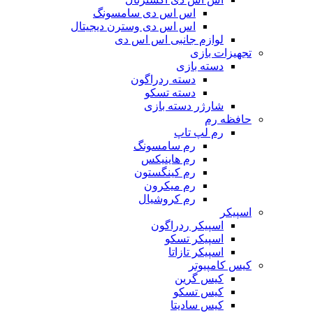
اس اس دی سامسونگ
اس اس دی وسترن دیجیتال
لوازم جانبی اس اس دی
تجهیزات بازی
دسته بازی
دسته ردراگون
دسته تسکو
شارژر دسته بازی
حافظه رم
رم لپ تاپ
رم سامسونگ
رم هاینیکس
رم کینگستون
رم میکرون
رم کروشیال
اسپیکر
اسپیکر ردراگون
اسپیکر تسکو
اسپیکر تازاتا
کیس کامپیوتر
کیس گرین
کیس تسکو
کیس سادیتا