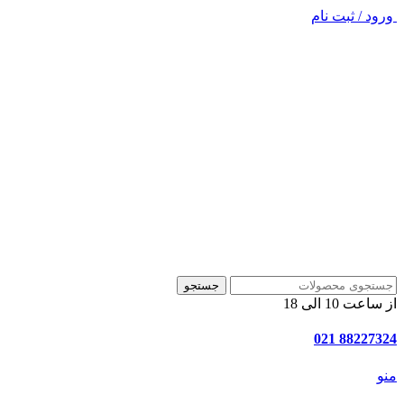
ورود / ثبت نام
جستجو
از ساعت 10 الی 18
88227324 021
منو