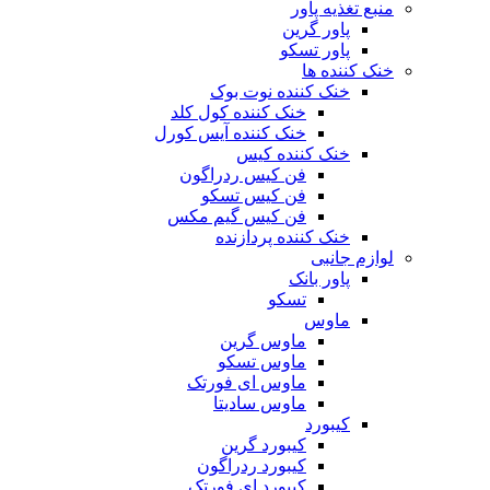
منبع تغذیه‌ پاور
پاور گرین
پاور تسکو
خنک کننده ها
خنک کننده نوت بوک
خنک کننده کول کلد
خنک کننده آیس کورل
خنک کننده کیس
فن کیس ردراگون
فن کیس تسکو
فن کیس گیم مکس
خنک کننده پردازنده
لوازم جانبی
پاور بانک
تسکو
ماوس
ماوس گرین
ماوس تسکو
ماوس ای فورتک
ماوس سادیتا
کیبورد
کیبورد گرین
کیبورد ردراگون
کیبورد ای فورتک