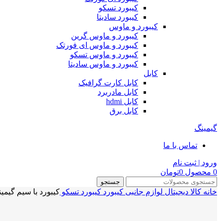
کیبورد تسکو
کیبورد سادیتا
کیبورد و ماوس
کیبورد و ماوس گرین
کیبورد و ماوس ای فورتک
کیبورد و ماوس تسکو
کیبورد و ماوس سادیتا
کابل
کابل کارت گرافیک
کابل مادربرد
کابل hdmi
کابل برق
گیمینگ
تماس با ما
ورود | ثبت نام
0
محصول
0
تومان
جستجو
خانه
کالا دیجیتال
لوازم جانبی
کیبورد
کیبورد تسکو
کیبورد با سیم گیمینگ تسکو ARD GK 8124