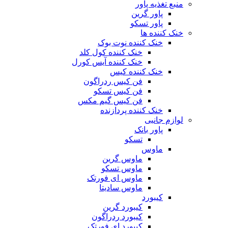
منبع تغذیه‌ پاور
پاور گرین
پاور تسکو
خنک کننده ها
خنک کننده نوت بوک
خنک کننده کول کلد
خنک کننده آیس کورل
خنک کننده کیس
فن کیس ردراگون
فن کیس تسکو
فن کیس گیم مکس
خنک کننده پردازنده
لوازم جانبی
پاور بانک
تسکو
ماوس
ماوس گرین
ماوس تسکو
ماوس ای فورتک
ماوس سادیتا
کیبورد
کیبورد گرین
کیبورد ردراگون
کیبورد ای فورتک