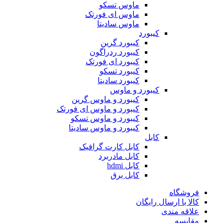
ماوس تسکو
ماوس ای فورتک
ماوس سادیتا
کیبورد
کیبورد گرین
کیبورد ردراگون
کیبورد ای فورتک
کیبورد تسکو
کیبورد سادیتا
کیبورد و ماوس
کیبورد و ماوس گرین
کیبورد و ماوس ای فورتک
کیبورد و ماوس تسکو
کیبورد و ماوس سادیتا
کابل
کابل کارت گرافیک
کابل مادربرد
کابل hdmi
کابل برق
فروشگاه
کالا با ارسال رایگان
علاقه مندی
مقایسه