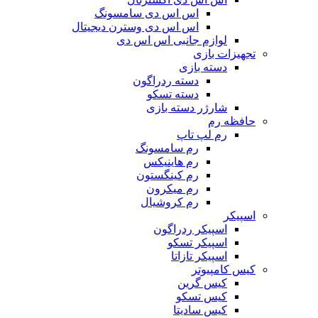
اس اس دی سامسونگ
اس اس دی وسترن دیجیتال
لوازم جانبی اس اس دی
تجهیزات بازی
دسته بازی
دسته ردراگون
دسته تسکو
شارژر دسته بازی
حافظه رم
رم لپ تاپ
رم سامسونگ
رم هاینیکس
رم کینگستون
رم میکرون
رم کروشیال
اسپیکر
اسپیکر ردراگون
اسپیکر تسکو
اسپیکر تازاتا
کیس کامپیوتر
کیس گرین
کیس تسکو
کیس سادیتا