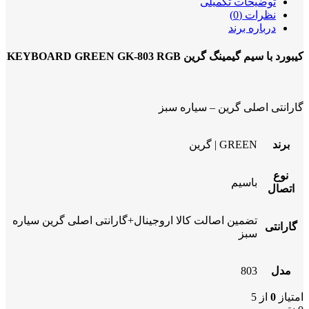
توضیحات تکمیلی
نظرات (0)
درباره برند
کیبورد با سیم گیمینگ گرین KEYBOARD GREEN GK-803 RGB
گارانتی اصلی گرین – سیاره سبز
برند
GREEN | گرین
نوع
باسیم
اتصال
تضمین اصالت کالا اروجینال+گارانتی اصلی گرین سیاره
گارانتی
سبز
مدل
803
امتیاز
0
از 5