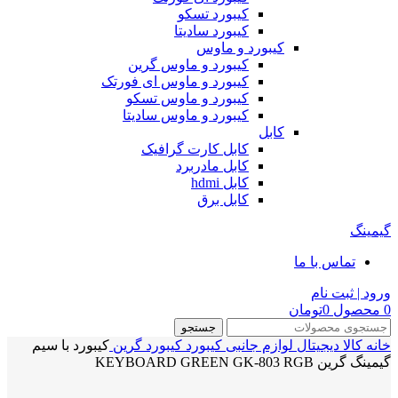
کیبورد تسکو
کیبورد سادیتا
کیبورد و ماوس
کیبورد و ماوس گرین
کیبورد و ماوس ای فورتک
کیبورد و ماوس تسکو
کیبورد و ماوس سادیتا
کابل
کابل کارت گرافیک
کابل مادربرد
کابل hdmi
کابل برق
گیمینگ
تماس با ما
ورود | ثبت نام
0
محصول
0
تومان
جستجو
خانه
کالا دیجیتال
لوازم جانبی
کیبورد
کیبورد گرین
کیبورد با سیم
گیمینگ گرین KEYBOARD GREEN GK-803 RGB