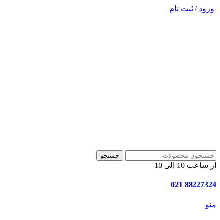
ورود / ثبت نام
جستجو
از ساعت 10 الی 18
88227324 021
منو