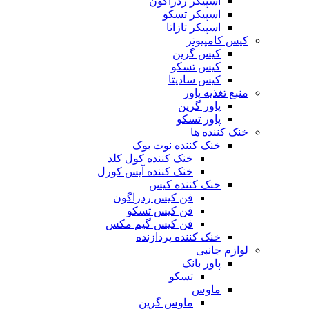
اسپیکر ردراگون
اسپیکر تسکو
اسپیکر تازاتا
کیس کامپیوتر
کیس گرین
کیس تسکو
کیس سادیتا
منبع تغذیه‌ پاور
پاور گرین
پاور تسکو
خنک کننده ها
خنک کننده نوت بوک
خنک کننده کول کلد
خنک کننده آیس کورل
خنک کننده کیس
فن کیس ردراگون
فن کیس تسکو
فن کیس گیم مکس
خنک کننده پردازنده
لوازم جانبی
پاور بانک
تسکو
ماوس
ماوس گرین