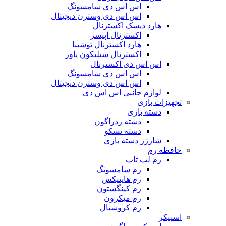
اس اس دی سامسونگ
اس اس دی وسترن دیجیتال
هارد دیسک اکسترنال
اکسترنال اپیسر
هارد اکسترنال توشیبا
اکسترنال سیلیکون پاور
اس اس دی اکسترنال
اس اس دی سامسونگ
اس اس دی وسترن دیجیتال
لوازم جانبی اس اس دی
تجهیزات بازی
دسته بازی
دسته ردراگون
دسته تسکو
شارژر دسته بازی
حافظه رم
رم لپ تاپ
رم سامسونگ
رم هاینیکس
رم کینگستون
رم میکرون
رم کروشیال
اسپیکر