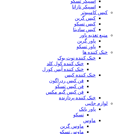
اسپیکر تسکو
اسپیکر تازاتا
کیس کامپیوتر
کیس گرین
کیس تسکو
کیس سادیتا
منبع تغذیه‌ پاور
پاور گرین
پاور تسکو
خنک کننده ها
خنک کننده نوت بوک
خنک کننده کول کلد
خنک کننده آیس کورل
خنک کننده کیس
فن کیس ردراگون
فن کیس تسکو
فن کیس گیم مکس
خنک کننده پردازنده
لوازم جانبی
پاور بانک
تسکو
ماوس
ماوس گرین
ماوس تسکو