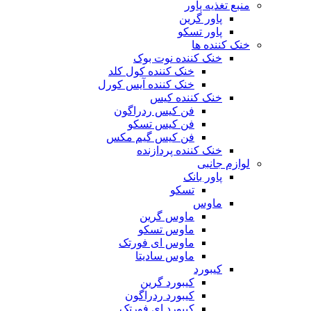
منبع تغذیه‌ پاور
پاور گرین
پاور تسکو
خنک کننده ها
خنک کننده نوت بوک
خنک کننده کول کلد
خنک کننده آیس کورل
خنک کننده کیس
فن کیس ردراگون
فن کیس تسکو
فن کیس گیم مکس
خنک کننده پردازنده
لوازم جانبی
پاور بانک
تسکو
ماوس
ماوس گرین
ماوس تسکو
ماوس ای فورتک
ماوس سادیتا
کیبورد
کیبورد گرین
کیبورد ردراگون
کیبورد ای فورتک