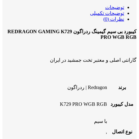
توضیحات
توضیحات تکمیلی
نظرات (0)
کیبورد بی سیم گیمینگ ردراگون REDRAGON GAMING K729
PRO WGB RGB
گارانتی اصلی و معتبر تخت جمشید در ایران
برند
Redragon | ردراگون
مدل کیبورد
K729 PRO WGB RGB
با سیم
نوع اتصال
,