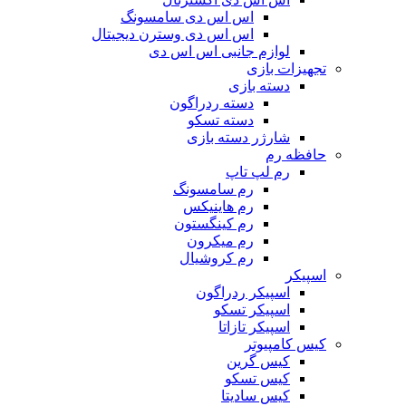
اس اس دی سامسونگ
اس اس دی وسترن دیجیتال
لوازم جانبی اس اس دی
تجهیزات بازی
دسته بازی
دسته ردراگون
دسته تسکو
شارژر دسته بازی
حافظه رم
رم لپ تاپ
رم سامسونگ
رم هاینیکس
رم کینگستون
رم میکرون
رم کروشیال
اسپیکر
اسپیکر ردراگون
اسپیکر تسکو
اسپیکر تازاتا
کیس کامپیوتر
کیس گرین
کیس تسکو
کیس سادیتا