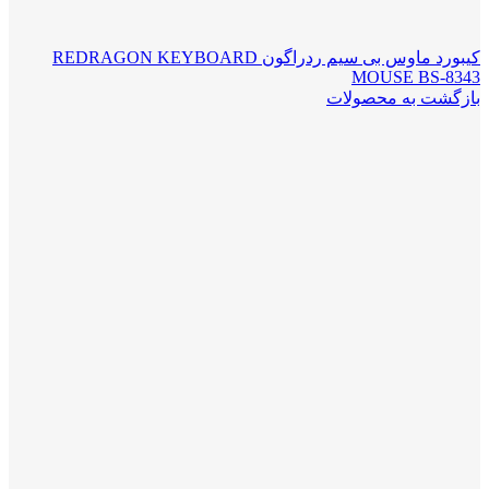
کیبورد ماوس بی سیم ردراگون REDRAGON KEYBOARD
MOUSE BS-8343
بازگشت به محصولات