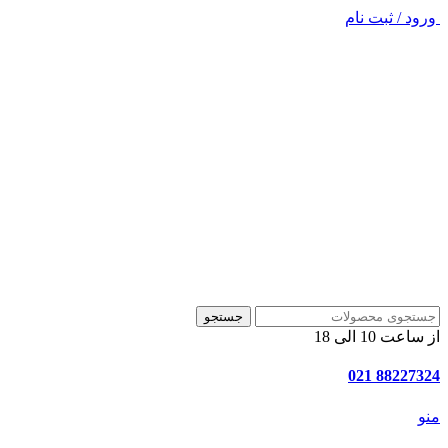
ورود / ثبت نام
جستجو
از ساعت 10 الی 18
88227324 021
منو