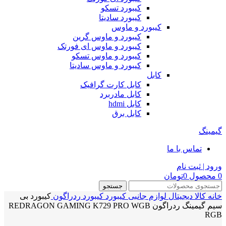
کیبورد تسکو
کیبورد سادیتا
کیبورد و ماوس
کیبورد و ماوس گرین
کیبورد و ماوس ای فورتک
کیبورد و ماوس تسکو
کیبورد و ماوس سادیتا
کابل
کابل کارت گرافیک
کابل مادربرد
کابل hdmi
کابل برق
گیمینگ
تماس با ما
ورود | ثبت نام
0
محصول
0
تومان
جستجو
خانه
کالا دیجیتال
لوازم جانبی
کیبورد
کیبورد ردراگون
کیبورد بی
سیم گیمینگ ردراگون REDRAGON GAMING K729 PRO WGB
RGB