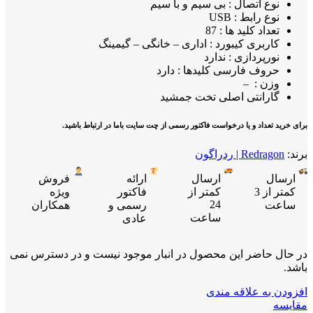
نوع اتصال : بی سیم و با سیم
نوع رابط : USB
تعداد کلید ها : 87
کاربری کیبورد : اداری – خانگی – گیمینگ
نورپردازی : ندارد
حروف فارسی کلیدها : دارد
وزن : –
گارانتی اصلی تخت جمشید
برای خرید تعداد و یا درخواست فاکتور رسمی از چت سایت باما در ارتباط باشید.
برند:
Redragon | ردراگون
ارسال
ارسال
ارائه
فروش
کمتر از 3
کمتر از
فاکتور
ویژه
24
ساعت
رسمی و
همکاران
ساعت
عادی
در حال حاضر این محصول در انبار موجود نیست و در دسترس نمی
باشد.
افزودن به علاقه مندی
مقایسه