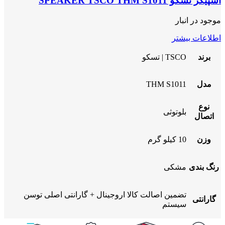
اسپیکر تسکو SPEAKER TSCO THM S1011
موجود در انبار
اطلاعات بیشتر
برند
TSCO | تسکو
مدل
THM S1011
نوع
بلوتوثی
اتصال
وزن
10 کیلو گرم
رنگ بندی
مشکی
تضمین اصالت کالا اروجینال + گارانتی اصلی توسن
گارانتی
سیستم