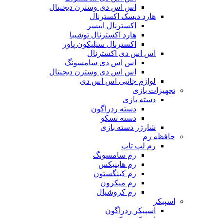
اس اس دی وسترن دیجیتال
هارد دیسک اکسترنال
اکسترنال اپیسر
هارد اکسترنال توشیبا
اکسترنال سیلیکون پاور
اس اس دی اکسترنال
اس اس دی سامسونگ
اس اس دی وسترن دیجیتال
لوازم جانبی اس اس دی
تجهیزات بازی
دسته بازی
دسته ردراگون
دسته تسکو
شارژر دسته بازی
حافظه رم
رم لپ تاپ
رم سامسونگ
رم هاینیکس
رم کینگستون
رم میکرون
رم کروشیال
اسپیکر
اسپیکر ردراگون