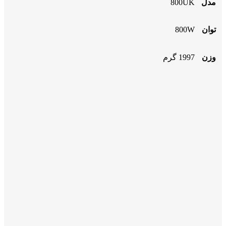
مدل
800UK
توان
800W
وزن
1997 گرم