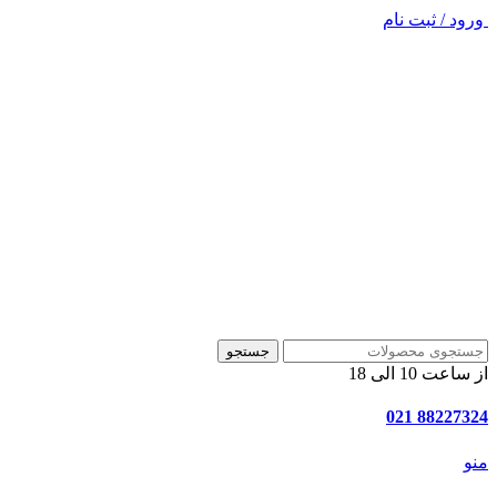
ورود / ثبت نام
جستجو
از ساعت 10 الی 18
88227324 021
منو