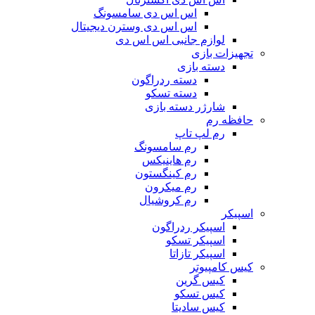
اس اس دی سامسونگ
اس اس دی وسترن دیجیتال
لوازم جانبی اس اس دی
تجهیزات بازی
دسته بازی
دسته ردراگون
دسته تسکو
شارژر دسته بازی
حافظه رم
رم لپ تاپ
رم سامسونگ
رم هاینیکس
رم کینگستون
رم میکرون
رم کروشیال
اسپیکر
اسپیکر ردراگون
اسپیکر تسکو
اسپیکر تازاتا
کیس کامپیوتر
کیس گرین
کیس تسکو
کیس سادیتا