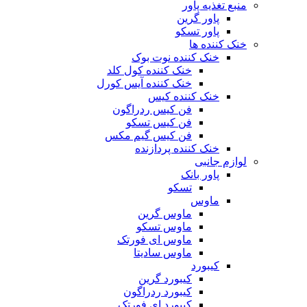
منبع تغذیه‌ پاور
پاور گرین
پاور تسکو
خنک کننده ها
خنک کننده نوت بوک
خنک کننده کول کلد
خنک کننده آیس کورل
خنک کننده کیس
فن کیس ردراگون
فن کیس تسکو
فن کیس گیم مکس
خنک کننده پردازنده
لوازم جانبی
پاور بانک
تسکو
ماوس
ماوس گرین
ماوس تسکو
ماوس ای فورتک
ماوس سادیتا
کیبورد
کیبورد گرین
کیبورد ردراگون
کیبورد ای فورتک