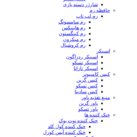
شارژر دسته بازی
حافظه رم
رم لپ تاپ
رم سامسونگ
رم هاینیکس
رم کینگستون
رم میکرون
رم کروشیال
اسپیکر
اسپیکر ردراگون
اسپیکر تسکو
اسپیکر تازاتا
کیس کامپیوتر
کیس گرین
کیس تسکو
کیس سادیتا
منبع تغذیه‌ پاور
پاور گرین
پاور تسکو
خنک کننده ها
خنک کننده نوت بوک
خنک کننده کول کلد
خنک کننده آیس کورل