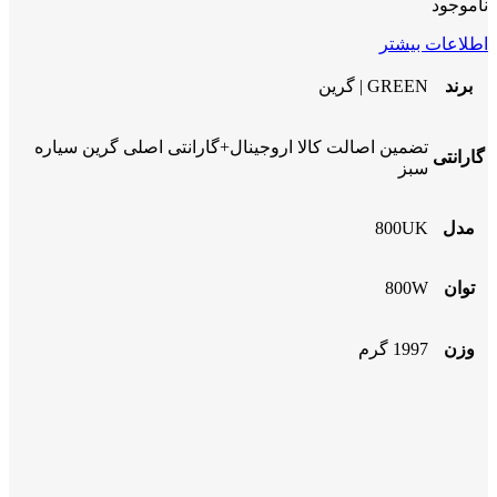
ناموجود
اطلاعات بیشتر
برند
GREEN | گرین
تضمین اصالت کالا اروجینال+گارانتی اصلی گرین سیاره
گارانتی
سبز
مدل
800UK
توان
800W
وزن
1997 گرم