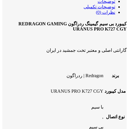
توضیحات
توضیحات تکمیلی
نظرات (0)
کیبورد بی سیم گیمینگ ردراگون REDRAGON GAMING
URANUS PRO K727 CGY
گارانتی اصلی و معتبر تخت جمشید در ایران
برند
Redragon | ردراگون
مدل کیبورد
URANUS PRO K727 CGY
با سیم
نوع اتصال
,
بی سیم