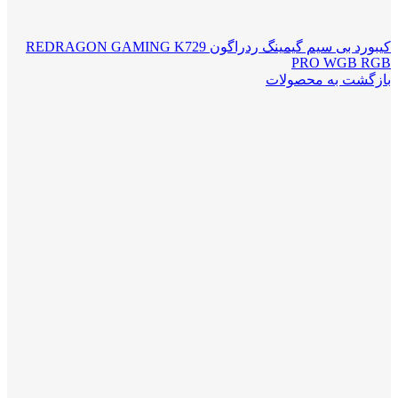
کیبورد بی سیم گیمینگ ردراگون REDRAGON GAMING K729
PRO WGB RGB
بازگشت به محصولات