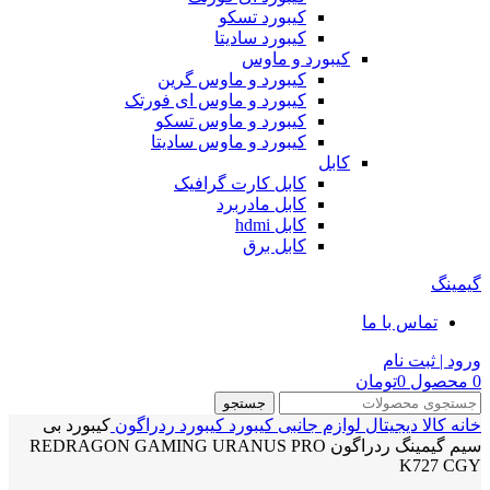
کیبورد تسکو
کیبورد سادیتا
کیبورد و ماوس
کیبورد و ماوس گرین
کیبورد و ماوس ای فورتک
کیبورد و ماوس تسکو
کیبورد و ماوس سادیتا
کابل
کابل کارت گرافیک
کابل مادربرد
کابل hdmi
کابل برق
گیمینگ
تماس با ما
ورود | ثبت نام
0
محصول
0
تومان
جستجو
خانه
کالا دیجیتال
لوازم جانبی
کیبورد
کیبورد ردراگون
کیبورد بی
سیم گیمینگ ردراگون REDRAGON GAMING URANUS PRO
K727 CGY