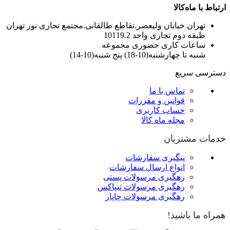
ارتباط با ماه‌کالا
تهران خیابان ولیعصر.تقاطع طالقانی.مجتمع تجاری نور تهران
طبقه دوم تجاری واحد 10119.2
ساعات کاری حضوری مجموعه
شنبه تا چهارشنبه(10-18) پنج شنبه(10-14)
دسترسی سریع
تماس با ما
قوانین و مقررات
حساب کاربری
مجله ماه کالا
خدمات مشتریان
پیگیری سفارشات
انواع ارسال سفارشات
رهگیری مرسولات پستی
رهگیری مرسولات تیپاکس
رهگیری مرسولات چاپار
همراه ما باشید!