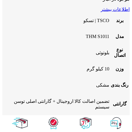
اطلاعات بیشتر
برند
TSCO | تسکو
مدل
THM S1011
نوع
بلوتوثی
اتصال
وزن
10 کیلو گرم
رنگ بندی
مشکی
تضمین اصالت کالا اروجینال + گارانتی اصلی توسن
گارانتی
سیستم