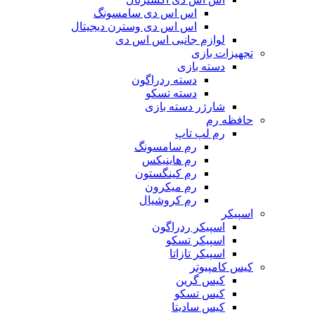
اس اس دی سامسونگ
اس اس دی وسترن دیجیتال
لوازم جانبی اس اس دی
تجهیزات بازی
دسته بازی
دسته ردراگون
دسته تسکو
شارژر دسته بازی
حافظه رم
رم لپ تاپ
رم سامسونگ
رم هاینیکس
رم کینگستون
رم میکرون
رم کروشیال
اسپیکر
اسپیکر ردراگون
اسپیکر تسکو
اسپیکر تازاتا
کیس کامپیوتر
کیس گرین
کیس تسکو
کیس سادیتا