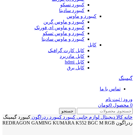
کیبورد تسکو
کیبورد سادیتا
کیبورد و ماوس
کیبورد و ماوس گرین
کیبورد و ماوس ای فورتک
کیبورد و ماوس تسکو
کیبورد و ماوس سادیتا
کابل
کابل کارت گرافیک
کابل مادربرد
کابل hdmi
کابل برق
گیمینگ
تماس با ما
ورود | ثبت نام
0
محصول
0
تومان
جستجو
خانه
کالا دیجیتال
لوازم جانبی
کیبورد
کیبورد ردراگون
کیبورد گیمینگ
ردراگون REDRAGON GAMING KUMARA K552 BGC M RGB