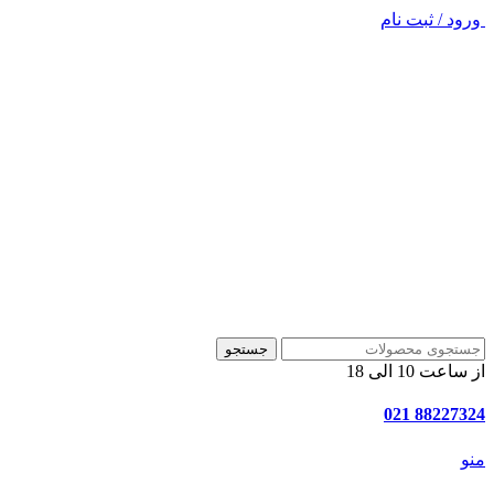
ورود / ثبت نام
جستجو
از ساعت 10 الی 18
88227324 021
منو