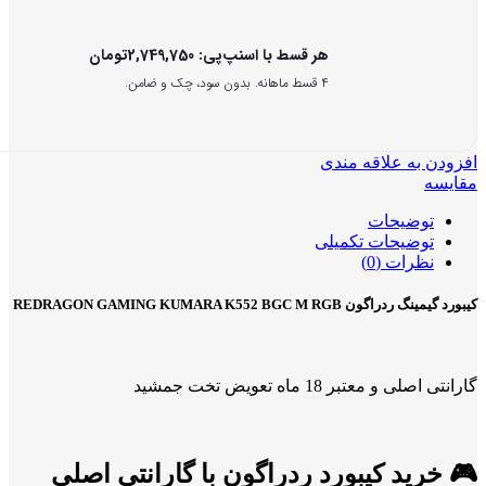
هر قسط با اسنپ‌پی:
2,749,750
تومان
۴ قسط ماهانه. بدون سود، چک و ضامن.
افزودن به علاقه مندی
مقایسه
توضیحات
توضیحات تکمیلی
نظرات (0)
کیبورد گیمینگ ردراگون REDRAGON GAMING KUMARA K552 BGC M RGB
گارانتی اصلی و معتبر 18 ماه تعویض تخت جمشید
🎮 خرید
کیبورد ردراگون
با گارانتی اصلی