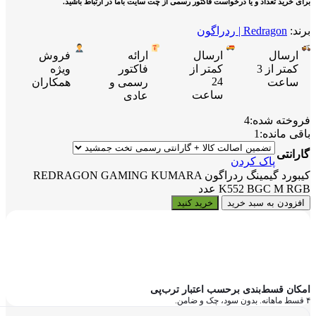
برای خرید تعداد و یا درخواست فاکتور رسمی از چت سایت باما در ارتباط باشید.
برند:
Redragon | ردراگون
ارسال
ارسال
ارائه
فروش
کمتر از 3
کمتر از
فاکتور
ویژه
24
ساعت
رسمی و
همکاران
ساعت
عادی
فروخته شده:
4
باقی مانده:
1
گارانتی
پاک کردن
کیبورد گیمینگ ردراگون REDRAGON GAMING KUMARA
K552 BGC M RGB عدد
افزودن به سبد خرید
خرید کنید
امکان قسط‌بندی برحسب اعتبار ترب‌پی
۴ قسط ماهانه. بدون سود، چک و ضامن.