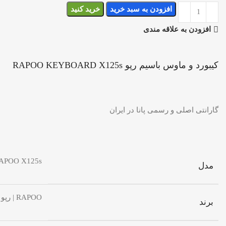
افزودن به سبد خرید
خرید کنید
افزودن به علاقه مندی
کیبورد و ماوس باسیم رپو RAPOO KEYBOARD X125s
گارانتی اصلی و رسمی پانا در ایران
APOO X125s
مدل
RAPOO | رپو
برند