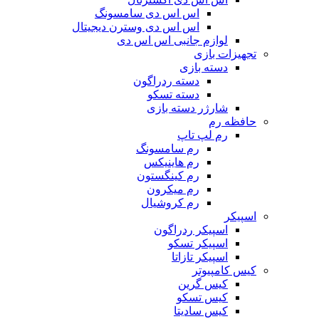
اس اس دی سامسونگ
اس اس دی وسترن دیجیتال
لوازم جانبی اس اس دی
تجهیزات بازی
دسته بازی
دسته ردراگون
دسته تسکو
شارژر دسته بازی
حافظه رم
رم لپ تاپ
رم سامسونگ
رم هاینیکس
رم کینگستون
رم میکرون
رم کروشیال
اسپیکر
اسپیکر ردراگون
اسپیکر تسکو
اسپیکر تازاتا
کیس کامپیوتر
کیس گرین
کیس تسکو
کیس سادیتا