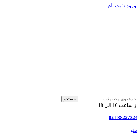
ورود / ثبت نام
جستجو
از ساعت 10 الی 18
88227324 021
منو