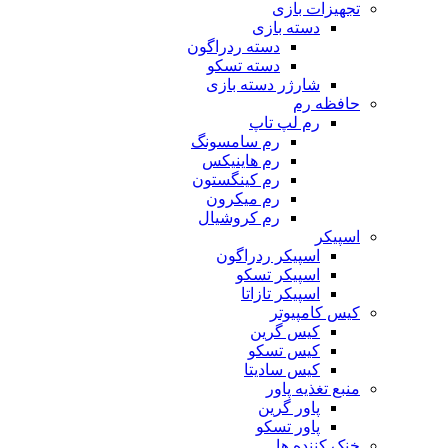
تجهیزات بازی
دسته بازی
دسته ردراگون
دسته تسکو
شارژر دسته بازی
حافظه رم
رم لپ تاپ
رم سامسونگ
رم هاینیکس
رم کینگستون
رم میکرون
رم کروشیال
اسپیکر
اسپیکر ردراگون
اسپیکر تسکو
اسپیکر تازاتا
کیس کامپیوتر
کیس گرین
کیس تسکو
کیس سادیتا
منبع تغذیه‌ پاور
پاور گرین
پاور تسکو
خنک کننده ها