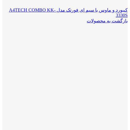
کیبورد و ماوس با سیم ای فورتک مدل A4TECH COMBO KK-
3330S
بازگشت به محصولات