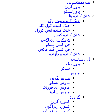
منبع تغذیه‌ پاور
پاور گرین
پاور تسکو
خنک کننده ها
خنک کننده نوت بوک
خنک کننده کول کلد
خنک کننده آیس کورل
خنک کننده کیس
فن کیس ردراگون
فن کیس تسکو
فن کیس گیم مکس
خنک کننده پردازنده
لوازم جانبی
پاور بانک
تسکو
ماوس
ماوس گرین
ماوس تسکو
ماوس ای فورتک
ماوس سادیتا
کیبورد
کیبورد گرین
کیبورد ردراگون
کیبورد ای فورتک