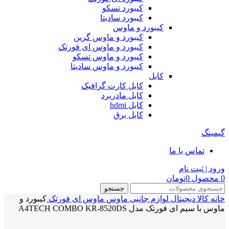
کیبورد تسکو
کیبورد سادیتا
کیبورد و ماوس
کیبورد و ماوس گرین
کیبورد و ماوس ای فورتک
کیبورد و ماوس تسکو
کیبورد و ماوس سادیتا
کابل
کابل کارت گرافیک
کابل مادربرد
کابل hdmi
کابل برق
گیمینگ
تماس با ما
ورود | ثبت نام
0
محصول
0
تومان
جستجو
خانه
کالا دیجیتال
لوازم جانبی
ماوس
ماوس ای فورتک
کیبورد و
ماوس با سیم ای فورتک مدل A4TECH COMBO KR-8520DS