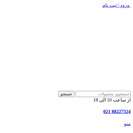
ورود / ثبت نام
جستجو
از ساعت 10 الی 18
88227324 021
منو