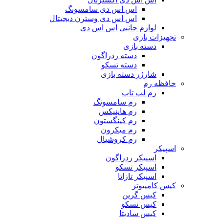
اس اس دی سامسونگ
اس اس دی وسترن دیجیتال
لوازم جانبی اس اس دی
تجهیزات بازی
دسته بازی
دسته ردراگون
دسته تسکو
شارژر دسته بازی
حافظه رم
رم لپ تاپ
رم سامسونگ
رم هاینیکس
رم کینگستون
رم میکرون
رم کروشیال
اسپیکر
اسپیکر ردراگون
اسپیکر تسکو
اسپیکر تازاتا
کیس کامپیوتر
کیس گرین
کیس تسکو
کیس سادیتا