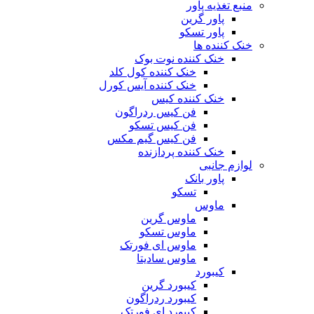
منبع تغذیه‌ پاور
پاور گرین
پاور تسکو
خنک کننده ها
خنک کننده نوت بوک
خنک کننده کول کلد
خنک کننده آیس کورل
خنک کننده کیس
فن کیس ردراگون
فن کیس تسکو
فن کیس گیم مکس
خنک کننده پردازنده
لوازم جانبی
پاور بانک
تسکو
ماوس
ماوس گرین
ماوس تسکو
ماوس ای فورتک
ماوس سادیتا
کیبورد
کیبورد گرین
کیبورد ردراگون
کیبورد ای فورتک