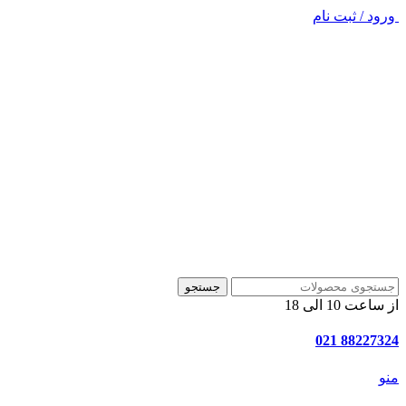
ورود / ثبت نام
جستجو
از ساعت 10 الی 18
88227324 021
منو