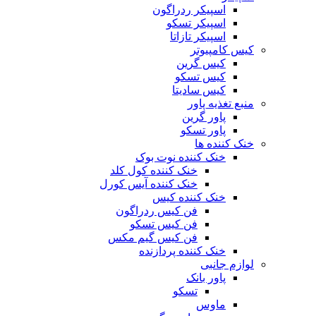
اسپیکر ردراگون
اسپیکر تسکو
اسپیکر تازاتا
کیس کامپیوتر
کیس گرین
کیس تسکو
کیس سادیتا
منبع تغذیه‌ پاور
پاور گرین
پاور تسکو
خنک کننده ها
خنک کننده نوت بوک
خنک کننده کول کلد
خنک کننده آیس کورل
خنک کننده کیس
فن کیس ردراگون
فن کیس تسکو
فن کیس گیم مکس
خنک کننده پردازنده
لوازم جانبی
پاور بانک
تسکو
ماوس