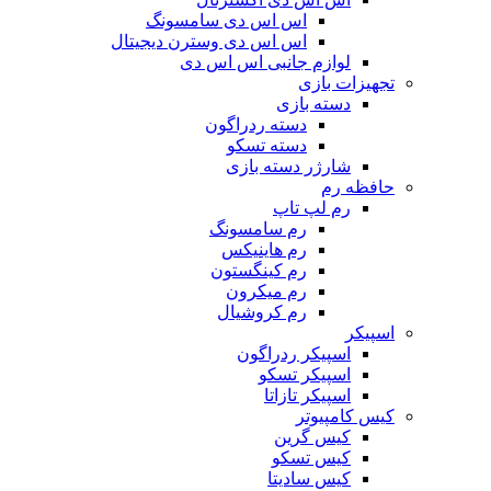
اس اس دی سامسونگ
اس اس دی وسترن دیجیتال
لوازم جانبی اس اس دی
تجهیزات بازی
دسته بازی
دسته ردراگون
دسته تسکو
شارژر دسته بازی
حافظه رم
رم لپ تاپ
رم سامسونگ
رم هاینیکس
رم کینگستون
رم میکرون
رم کروشیال
اسپیکر
اسپیکر ردراگون
اسپیکر تسکو
اسپیکر تازاتا
کیس کامپیوتر
کیس گرین
کیس تسکو
کیس سادیتا