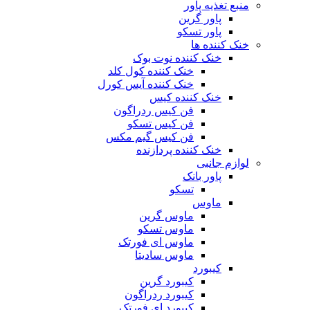
منبع تغذیه‌ پاور
پاور گرین
پاور تسکو
خنک کننده ها
خنک کننده نوت بوک
خنک کننده کول کلد
خنک کننده آیس کورل
خنک کننده کیس
فن کیس ردراگون
فن کیس تسکو
فن کیس گیم مکس
خنک کننده پردازنده
لوازم جانبی
پاور بانک
تسکو
ماوس
ماوس گرین
ماوس تسکو
ماوس ای فورتک
ماوس سادیتا
کیبورد
کیبورد گرین
کیبورد ردراگون
کیبورد ای فورتک