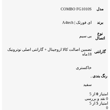
مدل
COMBO FG1010S
برند
ای فورتک | A4tech
نوع
بی سیم
اتصال
تضمین اصالت کالا اروجینال + گارانتی اصلی نوترونیک
گارانتی
18ماه
خاکستری
رنگ بندی
,
سفید
امتیاز
0
از 5
0 نقد و بررسی
امتیاز
5
از 5
0