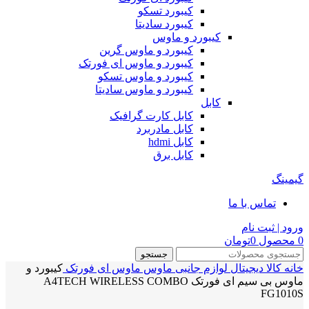
کیبورد تسکو
کیبورد سادیتا
کیبورد و ماوس
کیبورد و ماوس گرین
کیبورد و ماوس ای فورتک
کیبورد و ماوس تسکو
کیبورد و ماوس سادیتا
کابل
کابل کارت گرافیک
کابل مادربرد
کابل hdmi
کابل برق
گیمینگ
تماس با ما
ورود | ثبت نام
0
محصول
0
تومان
جستجو
خانه
کالا دیجیتال
لوازم جانبی
ماوس
ماوس ای فورتک
کیبورد و
ماوس بی سیم ای فورتک A4TECH WIRELESS COMBO
FG1010S