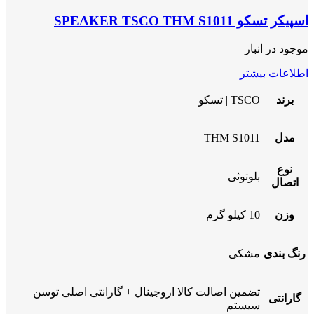
اسپیکر تسکو SPEAKER TSCO THM S1011
موجود در انبار
اطلاعات بیشتر
برند
TSCO | تسکو
مدل
THM S1011
نوع
بلوتوثی
اتصال
وزن
10 کیلو گرم
رنگ بندی
مشکی
تضمین اصالت کالا اروجینال + گارانتی اصلی توسن
گارانتی
سیستم