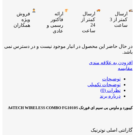
ارسال
ارسال
ارائه
فروش
کمتر از 3
کمتر از
فاکتور
ویژه
24
ساعت
رسمی و
همکاران
ساعت
عادی
در حال حاضر این محصول در انبار موجود نیست و در دسترس نمی
باشد.
افزودن به علاقه مندی
مقایسه
توضیحات
توضیحات تکمیلی
نظرات (0)
درباره برند
کیبورد و ماوس بی سیم ای فورتک A4TECH WIRELESS COMBO FG1010S
گارانتی اصلی نوترنیک