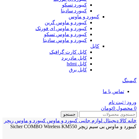
کیبورد تسکو
کیبورد سادیتا
کیبورد و ماوس
کیبورد و ماوس گرین
کیبورد و ماوس ای فورتک
کیبورد و ماوس تسکو
کیبورد و ماوس سادیتا
کابل
کابل کارت گرافیک
کابل مادربرد
کابل hdmi
کابل برق
گیمینگ
تماس با ما
ورود | ثبت نام
0
محصول
0
تومان
جستجو
خانه
کالا دیجیتال
لوازم جانبی
کیبورد و ماوس
کیبورد و ماوس ریچر
کیبورد و ماوس بی سیم زیچر Sicher COMBO Wireless KM550