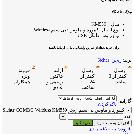
ویژگی های کالا
مدل : KM550
نوع اتصال کیبورد و ماوس : بی سیم Wireless
نوع رابط : دانگل USB
برای خرید تعداد از طریق واتساپ باما در ارتباط باشید
برند:
زیچر | Sicher
ارسال
ارسال
ارائه
فروش
کمتر از 3
کمتر از
فاکتور
ویژه
24
ساعت
رسمی و
همکاران
ساعت
عادی
گارانتی
پاک کردن
کیبورد و ماوس بی سیم زیچر Sicher COMBO Wireless KM550
عدد
افزودن به سبد خرید
خرید کنید
افزودن به علاقه مندی