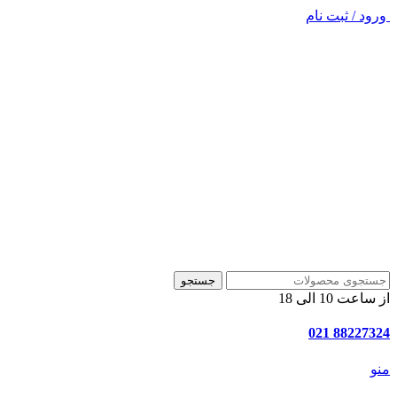
ورود / ثبت نام
جستجو
از ساعت 10 الی 18
88227324 021
منو