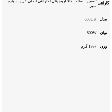
تضمین اصالت کالا اروجینال+گارانتی اصلی گرین سیاره
گارانتی
سبز
مدل
800UK
توان
800W
وزن
1997 گرم