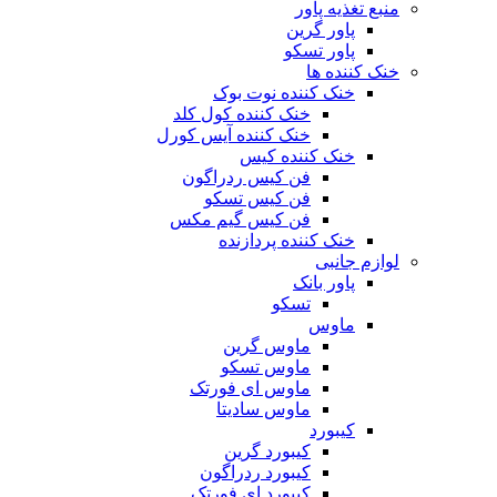
منبع تغذیه‌ پاور
پاور گرین
پاور تسکو
خنک کننده ها
خنک کننده نوت بوک
خنک کننده کول کلد
خنک کننده آیس کورل
خنک کننده کیس
فن کیس ردراگون
فن کیس تسکو
فن کیس گیم مکس
خنک کننده پردازنده
لوازم جانبی
پاور بانک
تسکو
ماوس
ماوس گرین
ماوس تسکو
ماوس ای فورتک
ماوس سادیتا
کیبورد
کیبورد گرین
کیبورد ردراگون
کیبورد ای فورتک