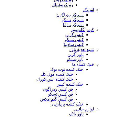
رم کروشیال
اسپیکر
اسپیکر ردراگون
اسپیکر تسکو
اسپیکر تازاتا
کیس کامپیوتر
کیس گرین
کیس تسکو
کیس سادیتا
منبع تغذیه‌ پاور
پاور گرین
پاور تسکو
خنک کننده ها
خنک کننده نوت بوک
خنک کننده کول کلد
خنک کننده آیس کورل
خنک کننده کیس
فن کیس ردراگون
فن کیس تسکو
فن کیس گیم مکس
خنک کننده پردازنده
لوازم جانبی
پاور بانک