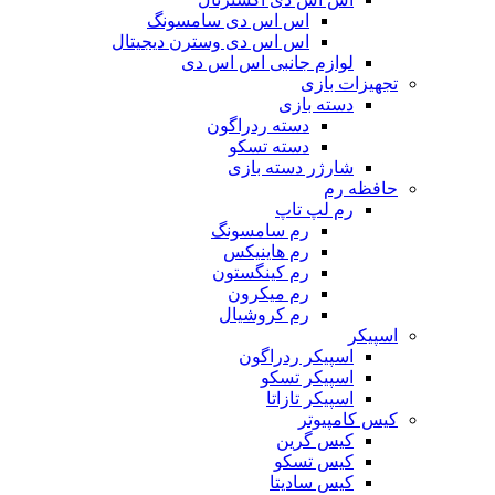
اس اس دی سامسونگ
اس اس دی وسترن دیجیتال
لوازم جانبی اس اس دی
تجهیزات بازی
دسته بازی
دسته ردراگون
دسته تسکو
شارژر دسته بازی
حافظه رم
رم لپ تاپ
رم سامسونگ
رم هاینیکس
رم کینگستون
رم میکرون
رم کروشیال
اسپیکر
اسپیکر ردراگون
اسپیکر تسکو
اسپیکر تازاتا
کیس کامپیوتر
کیس گرین
کیس تسکو
کیس سادیتا