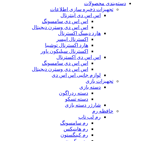
دسته‌بندی محصولات
تجهیزات ذخیره سازی اطلاعات
اس اس دی اینترنال
اس اس دی سامسونگ
اس اس دی وسترن دیجیتال
هارد دیسک اکسترنال
اکسترنال اپیسر
هارد اکسترنال توشیبا
اکسترنال سیلیکون پاور
اس اس دی اکسترنال
اس اس دی سامسونگ
اس اس دی وسترن دیجیتال
لوازم جانبی اس اس دی
تجهیزات بازی
دسته بازی
دسته ردراگون
دسته تسکو
شارژر دسته بازی
حافظه رم
رم لپ تاپ
رم سامسونگ
رم هاینیکس
رم کینگستون
رم میکرون