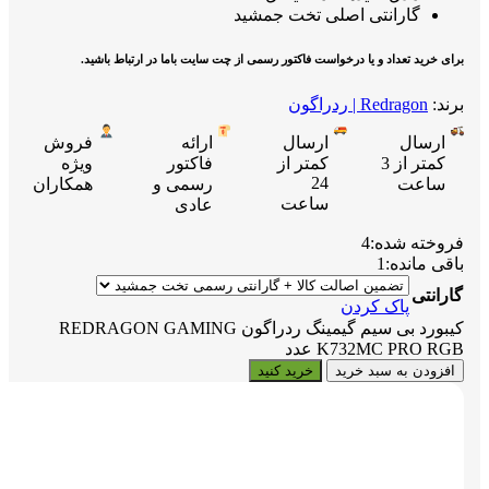
گارانتی اصلی تخت جمشید
برای خرید تعداد و یا درخواست فاکتور رسمی از چت سایت باما در ارتباط باشید.
برند:
Redragon | ردراگون
ارسال
ارسال
ارائه
فروش
کمتر از 3
کمتر از
فاکتور
ویژه
24
ساعت
رسمی و
همکاران
ساعت
عادی
فروخته شده:
4
باقی مانده:
1
گارانتی
پاک کردن
کیبورد بی سیم گیمینگ ردراگون REDRAGON GAMING
K732MC PRO RGB عدد
افزودن به سبد خرید
خرید کنید