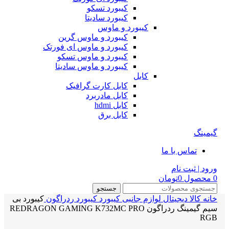
کیبورد تسکو
کیبورد سادیتا
کیبورد و ماوس
کیبورد و ماوس گرین
کیبورد و ماوس ای فورتک
کیبورد و ماوس تسکو
کیبورد و ماوس سادیتا
کابل
کابل کارت گرافیک
کابل مادربرد
کابل hdmi
کابل برق
گیمینگ
تماس با ما
ورود | ثبت نام
0
محصول
0
تومان
جستجو
خانه
کالا دیجیتال
لوازم جانبی
کیبورد
کیبورد ردراگون
کیبورد بی
سیم گیمینگ ردراگون REDRAGON GAMING K732MC PRO
RGB