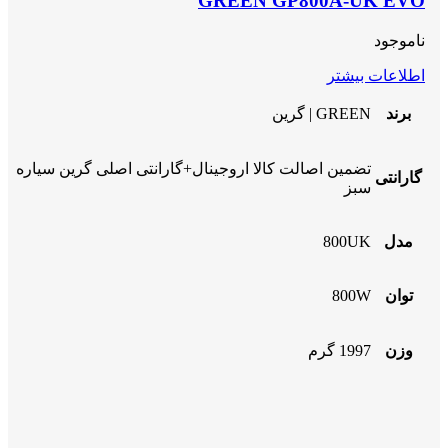
GREEN GP800A-UK EVO
ناموجود
اطلاعات بیشتر
برند
GREEN | گرین
تضمین اصالت کالا اروجینال+گارانتی اصلی گرین سیاره
گارانتی
سبز
مدل
800UK
توان
800W
وزن
1997 گرم