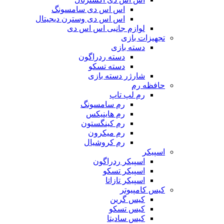
اس اس دی سامسونگ
اس اس دی وسترن دیجیتال
لوازم جانبی اس اس دی
تجهیزات بازی
دسته بازی
دسته ردراگون
دسته تسکو
شارژر دسته بازی
حافظه رم
رم لپ تاپ
رم سامسونگ
رم هاینیکس
رم کینگستون
رم میکرون
رم کروشیال
اسپیکر
اسپیکر ردراگون
اسپیکر تسکو
اسپیکر تازاتا
کیس کامپیوتر
کیس گرین
کیس تسکو
کیس سادیتا