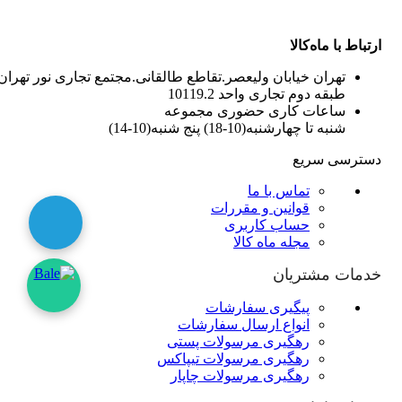
ارتباط با ماه‌کالا
تهران خیابان ولیعصر.تقاطع طالقانی.مجتمع تجاری نور تهران
طبقه دوم تجاری واحد 10119.2
ساعات کاری حضوری مجموعه
شنبه تا چهارشنبه(10-18) پنج شنبه(10-14)
دسترسی سریع
تماس با ما
قوانین و مقررات
حساب کاربری
مجله ماه کالا
خدمات مشتریان
پیگیری سفارشات
انواع ارسال سفارشات
رهگیری مرسولات پستی
رهگیری مرسولات تیپاکس
رهگیری مرسولات چاپار