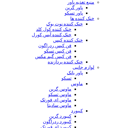
منبع تغذیه‌ پاور
پاور گرین
پاور تسکو
خنک کننده ها
خنک کننده نوت بوک
خنک کننده کول کلد
خنک کننده آیس کورل
خنک کننده کیس
فن کیس ردراگون
فن کیس تسکو
فن کیس گیم مکس
خنک کننده پردازنده
لوازم جانبی
پاور بانک
تسکو
ماوس
ماوس گرین
ماوس تسکو
ماوس ای فورتک
ماوس سادیتا
کیبورد
کیبورد گرین
کیبورد ردراگون
کیبورد ای فورتک