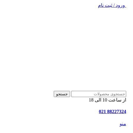
ورود / ثبت نام
جستجو
از ساعت 10 الی 18
88227324 021
منو