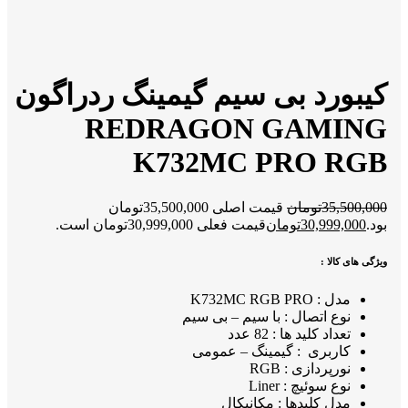
کیبورد بی سیم گیمینگ ردراگون
REDRAGON GAMING
K732MC PRO RGB
35,500,000
تومان
قیمت اصلی 35,500,000تومان
بود.
30,999,000
تومان
قیمت فعلی 30,999,000تومان است.
ویژگی های کالا :
مدل : K732MC RGB PRO
نوع اتصال : با سیم – بی سیم
تعداد کلید ها : 82 عدد
کاربری : گیمینگ – عمومی
نورپردازی : RGB
نوع سوئیچ : Liner
مدل کلیدها : مکانیکال