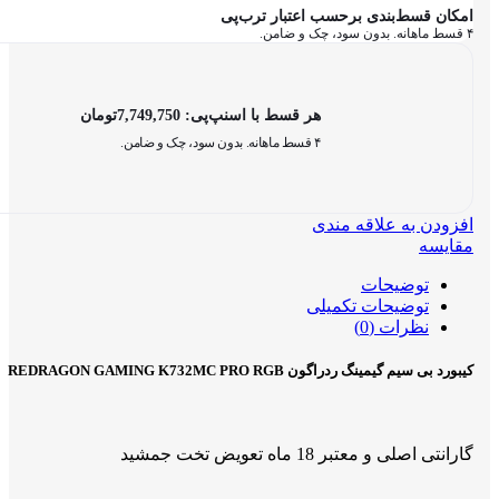
امکان قسط‌بندی برحسب اعتبار ترب‌پی
۴ قسط ماهانه. بدون سود، چک و ضامن.
هر قسط با اسنپ‌پی:
7,749,750
تومان
۴ قسط ماهانه. بدون سود، چک و ضامن.
افزودن به علاقه مندی
مقایسه
توضیحات
توضیحات تکمیلی
نظرات (0)
کیبورد بی سیم گیمینگ ردراگون REDRAGON GAMING K732MC PRO RGB
گارانتی اصلی و معتبر 18 ماه تعویض تخت جمشید