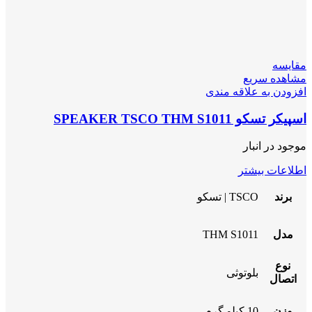
مقایسه
مشاهده سریع
افزودن به علاقه مندی
اسپیکر تسکو SPEAKER TSCO THM S1011
موجود در انبار
اطلاعات بیشتر
برند
TSCO | تسکو
مدل
THM S1011
نوع
بلوتوثی
اتصال
وزن
10 کیلو گرم