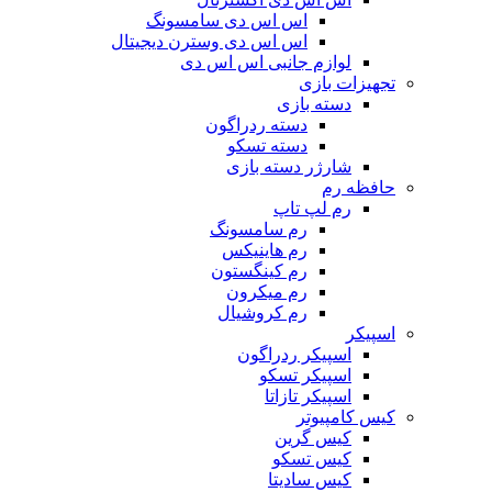
اس اس دی سامسونگ
اس اس دی وسترن دیجیتال
لوازم جانبی اس اس دی
تجهیزات بازی
دسته بازی
دسته ردراگون
دسته تسکو
شارژر دسته بازی
حافظه رم
رم لپ تاپ
رم سامسونگ
رم هاینیکس
رم کینگستون
رم میکرون
رم کروشیال
اسپیکر
اسپیکر ردراگون
اسپیکر تسکو
اسپیکر تازاتا
کیس کامپیوتر
کیس گرین
کیس تسکو
کیس سادیتا