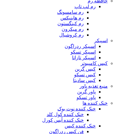
حافظه رم
رم لپ تاپ
رم سامسونگ
رم هاینیکس
رم کینگستون
رم میکرون
رم کروشیال
اسپیکر
اسپیکر ردراگون
اسپیکر تسکو
اسپیکر تازاتا
کیس کامپیوتر
کیس گرین
کیس تسکو
کیس سادیتا
منبع تغذیه‌ پاور
پاور گرین
پاور تسکو
خنک کننده ها
خنک کننده نوت بوک
خنک کننده کول کلد
خنک کننده آیس کورل
خنک کننده کیس
فن کیس ردراگون