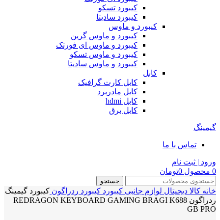
کیبورد تسکو
کیبورد سادیتا
کیبورد و ماوس
کیبورد و ماوس گرین
کیبورد و ماوس ای فورتک
کیبورد و ماوس تسکو
کیبورد و ماوس سادیتا
کابل
کابل کارت گرافیک
کابل مادربرد
کابل hdmi
کابل برق
گیمینگ
تماس با ما
ورود | ثبت نام
0
محصول
0
تومان
جستجو
خانه
کالا دیجیتال
لوازم جانبی
کیبورد
کیبورد ردراگون
کیبورد گیمینگ
ردراگون REDRAGON KEYBOARD GAMING BRAGI K688
GB PRO