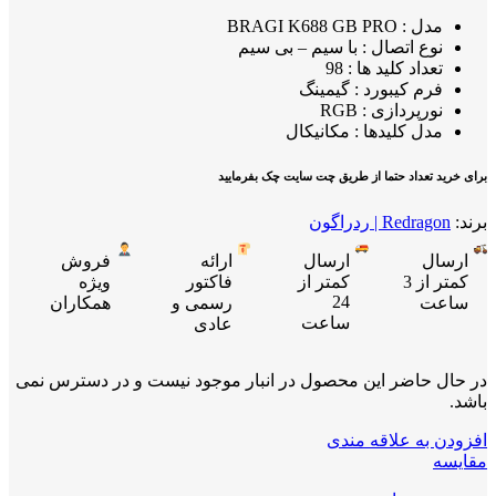
مدل : BRAGI K688 GB PRO
نوع اتصال : با سیم – بی سیم
تعداد کلید ها : 98
فرم کیبورد : گیمینگ
نورپردازی : RGB
مدل کلیدها : مکانیکال
برای خرید تعداد حتما از طریق چت سایت چک بفرمایید
برند:
Redragon | ردراگون
ارسال
ارسال
ارائه
فروش
کمتر از 3
کمتر از
فاکتور
ویژه
24
ساعت
رسمی و
همکاران
ساعت
عادی
در حال حاضر این محصول در انبار موجود نیست و در دسترس نمی
باشد.
افزودن به علاقه مندی
مقایسه