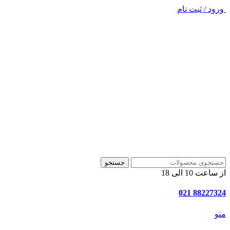
ورود / ثبت نام
جستجو
از ساعت 10 الی 18
88227324 021
منو