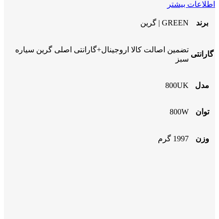
اطلاعات بیشتر
برند
GREEN | گرین
تضمین اصالت کالا اروجینال+گارانتی اصلی گرین سیاره
گارانتی
سبز
مدل
800UK
توان
800W
وزن
1997 گرم