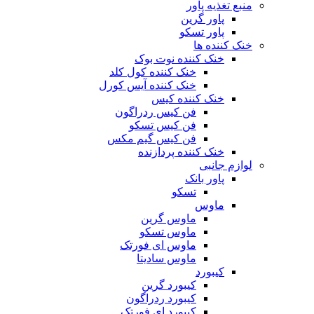
منبع تغذیه‌ پاور
پاور گرین
پاور تسکو
خنک کننده ها
خنک کننده نوت بوک
خنک کننده کول کلد
خنک کننده آیس کورل
خنک کننده کیس
فن کیس ردراگون
فن کیس تسکو
فن کیس گیم مکس
خنک کننده پردازنده
لوازم جانبی
پاور بانک
تسکو
ماوس
ماوس گرین
ماوس تسکو
ماوس ای فورتک
ماوس سادیتا
کیبورد
کیبورد گرین
کیبورد ردراگون
کیبورد ای فورتک