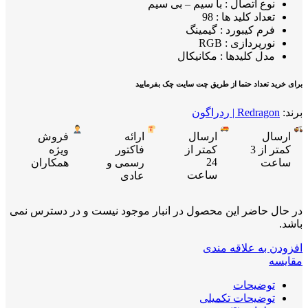
نوع اتصال : با سیم – بی سیم
تعداد کلید ها : 98
فرم کیبورد : گیمینگ
نورپردازی : RGB
مدل کلیدها : مکانیکال
برای خرید تعداد حتما از طریق چت سایت چک بفرمایید
برند:
Redragon | ردراگون
ارسال
ارسال
ارائه
فروش
کمتر از 3
کمتر از
فاکتور
ویژه
24
ساعت
رسمی و
همکاران
ساعت
عادی
در حال حاضر این محصول در انبار موجود نیست و در دسترس نمی
باشد.
افزودن به علاقه مندی
مقایسه
توضیحات
توضیحات تکمیلی