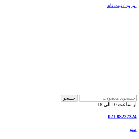
ورود / ثبت نام
جستجو
از ساعت 10 الی 18
88227324 021
منو