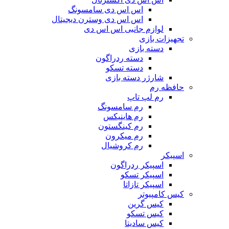
اس اس دی سامسونگ
اس اس دی وسترن دیجیتال
لوازم جانبی اس اس دی
تجهیزات بازی
دسته بازی
دسته ردراگون
دسته تسکو
شارژر دسته بازی
حافظه رم
رم لپ تاپ
رم سامسونگ
رم هاینیکس
رم کینگستون
رم میکرون
رم کروشیال
اسپیکر
اسپیکر ردراگون
اسپیکر تسکو
اسپیکر تازاتا
کیس کامپیوتر
کیس گرین
کیس تسکو
کیس سادیتا