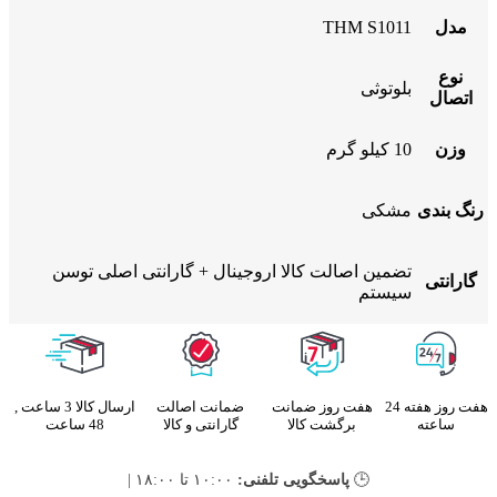
مدل
THM S1011
نوع
بلوتوثی
اتصال
وزن
10 کیلو گرم
رنگ بندی
مشکی
تضمین اصالت کالا اروجینال + گارانتی اصلی توسن
گارانتی
سیستم
هفت روز هفته 24
هفت روز ضمانت
ضمانت اصالت
ارسال کالا 3 ساعت ,
ساعته
برگشت کالا
گارانتی و کالا
48 ساعت
🕒
پاسخگویی تلفنی:
۱۰:۰۰ تا ۱۸:۰۰ |