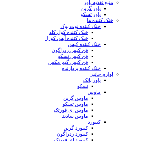
منبع تغذیه‌ پاور
پاور گرین
پاور تسکو
خنک کننده ها
خنک کننده نوت بوک
خنک کننده کول کلد
خنک کننده آیس کورل
خنک کننده کیس
فن کیس ردراگون
فن کیس تسکو
فن کیس گیم مکس
خنک کننده پردازنده
لوازم جانبی
پاور بانک
تسکو
ماوس
ماوس گرین
ماوس تسکو
ماوس ای فورتک
ماوس سادیتا
کیبورد
کیبورد گرین
کیبورد ردراگون
کیبورد ای فورتک