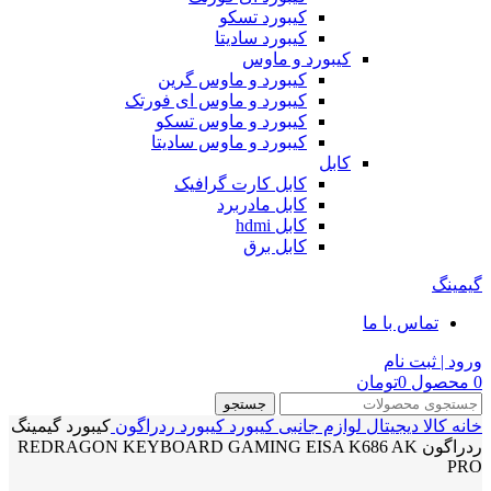
کیبورد تسکو
کیبورد سادیتا
کیبورد و ماوس
کیبورد و ماوس گرین
کیبورد و ماوس ای فورتک
کیبورد و ماوس تسکو
کیبورد و ماوس سادیتا
کابل
کابل کارت گرافیک
کابل مادربرد
کابل hdmi
کابل برق
گیمینگ
تماس با ما
ورود | ثبت نام
0
محصول
0
تومان
جستجو
خانه
کالا دیجیتال
لوازم جانبی
کیبورد
کیبورد ردراگون
کیبورد گیمینگ
ردراگون REDRAGON KEYBOARD GAMING EISA K686 AK
PRO