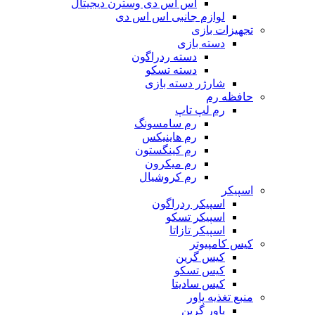
اس اس دی وسترن دیجیتال
لوازم جانبی اس اس دی
تجهیزات بازی
دسته بازی
دسته ردراگون
دسته تسکو
شارژر دسته بازی
حافظه رم
رم لپ تاپ
رم سامسونگ
رم هاینیکس
رم کینگستون
رم میکرون
رم کروشیال
اسپیکر
اسپیکر ردراگون
اسپیکر تسکو
اسپیکر تازاتا
کیس کامپیوتر
کیس گرین
کیس تسکو
کیس سادیتا
منبع تغذیه‌ پاور
پاور گرین