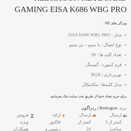
GAMING EISA K686 WBG PRO
ویژگی های کالا :
مدل : EISA K686 WBG PRO
نوع اتصال : با سیم – بی سیم
تعداد کلید ها : 98
فرم کیبورد : گیمینگ
نورپردازی : RGB
مدل کلیدها : مکانیکال
برای خرید تعداد حتما از طریق چت سایت چک بفرمایید
برند:
Redragon | ردراگون
ارسال
ارسال
ارائه
فروش
کمتر از 3
کمتر از
فاکتور
ویژه
ساعت
24
رسمی و
همکاران