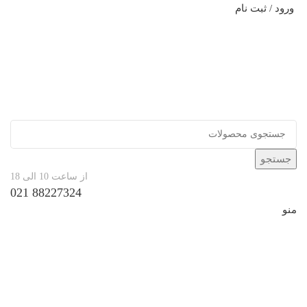
ورود / ثبت نام
جستجو
از ساعت 10 الی 18
88227324 021
منو