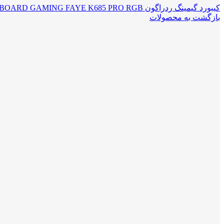
کیبورد گیمینگ ردراگون REDRAGON KEYBOARD GAMING FAYE K685 PRO RGB
بازگشت به محصولات