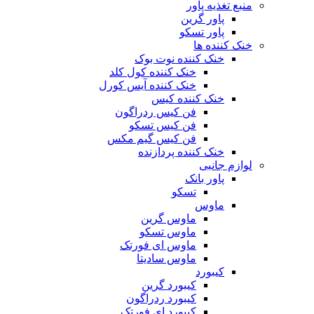
منبع تغذیه‌ پاور
پاور گرین
پاور تسکو
خنک کننده ها
خنک کننده نوت بوک
خنک کننده کول کلد
خنک کننده آیس کورل
خنک کننده کیس
فن کیس ردراگون
فن کیس تسکو
فن کیس گیم مکس
خنک کننده پردازنده
لوازم جانبی
پاور بانک
تسکو
ماوس
ماوس گرین
ماوس تسکو
ماوس ای فورتک
ماوس سادیتا
کیبورد
کیبورد گرین
کیبورد ردراگون
کیبورد ای فورتک