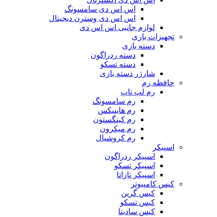
اس اس دی سامسونگ
اس اس دی وسترن دیجیتال
لوازم جانبی اس اس دی
تجهیزات بازی
دسته بازی
دسته ردراگون
دسته تسکو
شارژر دسته بازی
حافظه رم
رم لپ تاپ
رم سامسونگ
رم هاینیکس
رم کینگستون
رم میکرون
رم کروشیال
اسپیکر
اسپیکر ردراگون
اسپیکر تسکو
اسپیکر تازاتا
کیس کامپیوتر
کیس گرین
کیس تسکو
کیس سادیتا