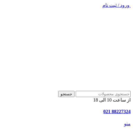
ورود / ثبت نام
جستجو
از ساعت 10 الی 18
88227324 021
منو