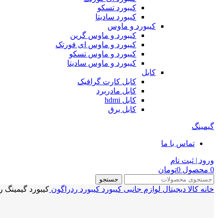
کیبورد تسکو
کیبورد سادیتا
کیبورد و ماوس
کیبورد و ماوس گرین
کیبورد و ماوس ای فورتک
کیبورد و ماوس تسکو
کیبورد و ماوس سادیتا
کابل
کابل کارت گرافیک
کابل مادربرد
کابل hdmi
کابل برق
گیمینگ
تماس با ما
ورود | ثبت نام
0
محصول
0
تومان
جستجو
خانه
کالا دیجیتال
لوازم جانبی
کیبورد
کیبورد ردراگون
کیبورد گیمینگ ردراگون NG EVA PRO K684 WB RGB