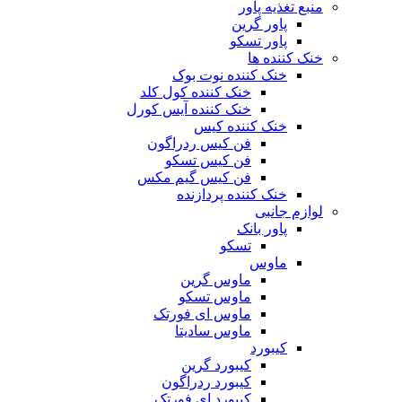
منبع تغذیه‌ پاور
پاور گرین
پاور تسکو
خنک کننده ها
خنک کننده نوت بوک
خنک کننده کول کلد
خنک کننده آیس کورل
خنک کننده کیس
فن کیس ردراگون
فن کیس تسکو
فن کیس گیم مکس
خنک کننده پردازنده
لوازم جانبی
پاور بانک
تسکو
ماوس
ماوس گرین
ماوس تسکو
ماوس ای فورتک
ماوس سادیتا
کیبورد
کیبورد گرین
کیبورد ردراگون
کیبورد ای فورتک