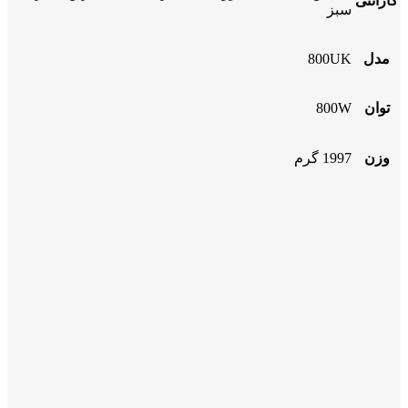
گارانتی
سبز
مدل
800UK
توان
800W
وزن
1997 گرم