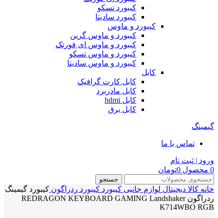
کیبورد تسکو
کیبورد سادیتا
کیبورد و ماوس
کیبورد و ماوس گرین
کیبورد و ماوس ای فورتک
کیبورد و ماوس تسکو
کیبورد و ماوس سادیتا
کابل
کابل کارت گرافیک
کابل مادربرد
کابل hdmi
کابل برق
گیمینگ
تماس با ما
ورود | ثبت نام
0
محصول
0
تومان
جستجو
خانه
کالا دیجیتال
لوازم جانبی
کیبورد
کیبورد ردراگون
کیبورد گیمینگ
ردراگون REDRAGON KEYBOARD GAMING Landshaker
K714WBO RGB