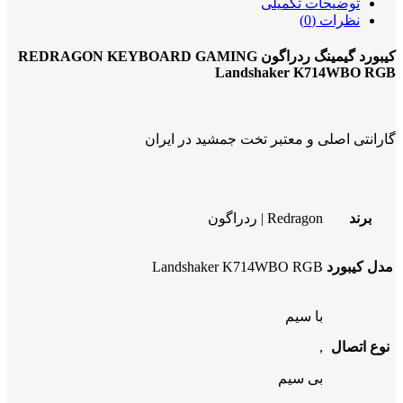
توضیحات تکمیلی
نظرات (0)
کیبورد گیمینگ ردراگون REDRAGON KEYBOARD GAMING
Landshaker K714WBO RGB
گارانتی اصلی و معتبر تخت جمشید در ایران
برند
Redragon | ردراگون
مدل کیبورد
Landshaker K714WBO RGB
با سیم
نوع اتصال
,
بی سیم