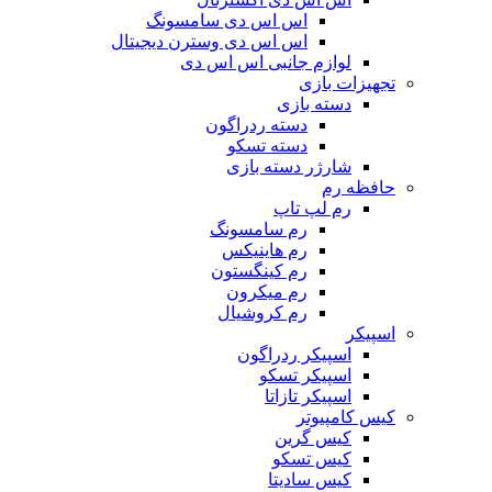
اس اس دی سامسونگ
اس اس دی وسترن دیجیتال
لوازم جانبی اس اس دی
تجهیزات بازی
دسته بازی
دسته ردراگون
دسته تسکو
شارژر دسته بازی
حافظه رم
رم لپ تاپ
رم سامسونگ
رم هاینیکس
رم کینگستون
رم میکرون
رم کروشیال
اسپیکر
اسپیکر ردراگون
اسپیکر تسکو
اسپیکر تازاتا
کیس کامپیوتر
کیس گرین
کیس تسکو
کیس سادیتا