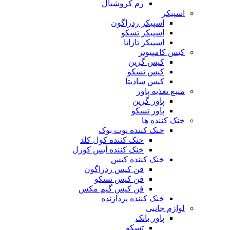
رم کروشیال
اسپیکر
اسپیکر ردراگون
اسپیکر تسکو
اسپیکر تازاتا
کیس کامپیوتر
کیس گرین
کیس تسکو
کیس سادیتا
منبع تغذیه‌ پاور
پاور گرین
پاور تسکو
خنک کننده ها
خنک کننده نوت بوک
خنک کننده کول کلد
خنک کننده آیس کورل
خنک کننده کیس
فن کیس ردراگون
فن کیس تسکو
فن کیس گیم مکس
خنک کننده پردازنده
لوازم جانبی
پاور بانک
تسکو