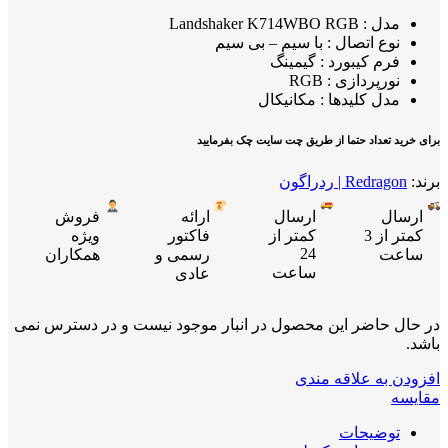
مدل : Landshaker K714WBO RGB
نوع اتصال : با سیم – بی سیم
فرم کیبورد : گیمینگ
نورپردازی : RGB
مدل کلیدها : مکانیکال
برای خرید تعداد حتما از طریق چت سایت چک بفرمایید
برند:
Redragon | ردراگون
ارسال
ارسال
ارائه
فروش
کمتر از 3
کمتر از
فاکتور
ویژه
24
ساعت
رسمی و
همکاران
ساعت
عادی
در حال حاضر این محصول در انبار موجود نیست و در دسترس نمی
باشد.
افزودن به علاقه مندی
مقایسه
توضیحات