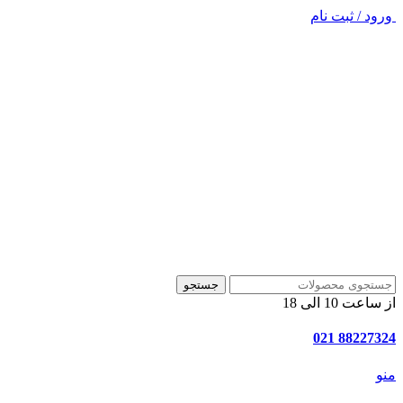
ورود / ثبت نام
جستجو
از ساعت 10 الی 18
88227324 021
منو