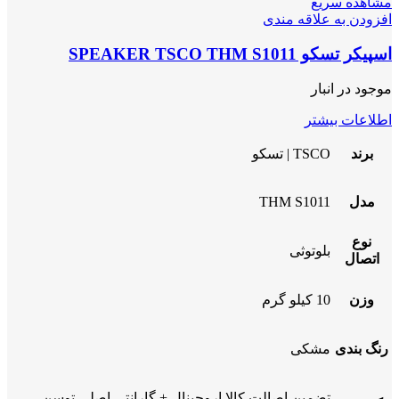
مشاهده سریع
افزودن به علاقه مندی
اسپیکر تسکو SPEAKER TSCO THM S1011
موجود در انبار
اطلاعات بیشتر
برند
TSCO | تسکو
مدل
THM S1011
نوع
بلوتوثی
اتصال
وزن
10 کیلو گرم
رنگ بندی
مشکی
تضمین اصالت کالا اروجینال + گارانتی اصلی توسن