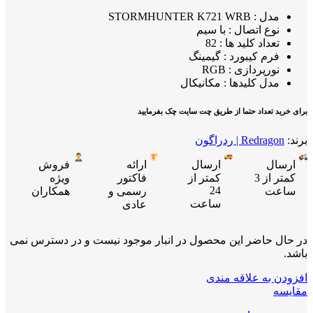
مدل : STORMHUNTER K721 WRB
نوع اتصال : با سیم
تعداد کلید ها : 82
فرم کیبورد : گیمینگ
نورپردازی : RGB
مدل کلیدها : مکانیکال
برای خرید تعداد حتما از طریق چت سایت چک بفرمایید
برند:
Redragon | ردراگون
ارسال
ارسال
ارائه
فروش
کمتر از 3
کمتر از
فاکتور
ویژه
24
ساعت
رسمی و
همکاران
ساعت
عادی
در حال حاضر این محصول در انبار موجود نیست و در دسترس نمی
باشد.
افزودن به علاقه مندی
مقایسه