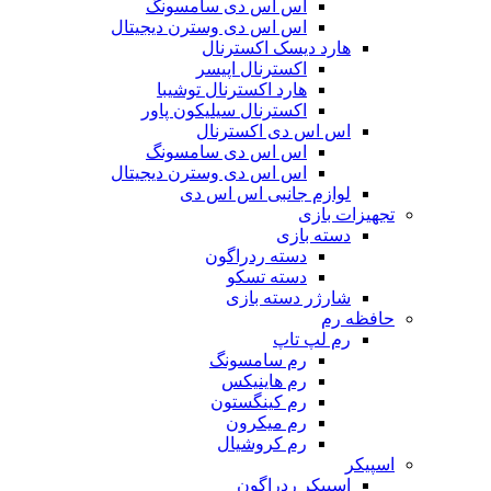
اس اس دی سامسونگ
اس اس دی وسترن دیجیتال
هارد دیسک اکسترنال
اکسترنال اپیسر
هارد اکسترنال توشیبا
اکسترنال سیلیکون پاور
اس اس دی اکسترنال
اس اس دی سامسونگ
اس اس دی وسترن دیجیتال
لوازم جانبی اس اس دی
تجهیزات بازی
دسته بازی
دسته ردراگون
دسته تسکو
شارژر دسته بازی
حافظه رم
رم لپ تاپ
رم سامسونگ
رم هاینیکس
رم کینگستون
رم میکرون
رم کروشیال
اسپیکر
اسپیکر ردراگون