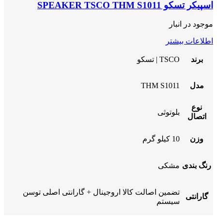
اسپیکر تسکو SPEAKER TSCO THM S1011
موجود در انبار
اطلاعات بیشتر
برند
TSCO | تسکو
مدل
THM S1011
نوع
بلوتوثی
اتصال
وزن
10 کیلو گرم
رنگ بندی
مشکی
تضمین اصالت کالا اروجینال + گارانتی اصلی توسن
گارانتی
سیستم