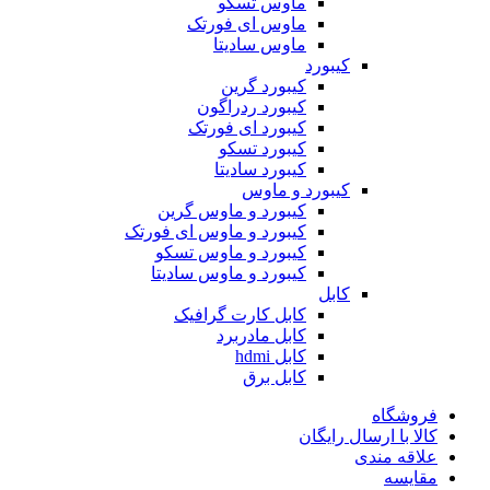
ماوس تسکو
ماوس ای فورتک
ماوس سادیتا
کیبورد
کیبورد گرین
کیبورد ردراگون
کیبورد ای فورتک
کیبورد تسکو
کیبورد سادیتا
کیبورد و ماوس
کیبورد و ماوس گرین
کیبورد و ماوس ای فورتک
کیبورد و ماوس تسکو
کیبورد و ماوس سادیتا
کابل
کابل کارت گرافیک
کابل مادربرد
کابل hdmi
کابل برق
فروشگاه
کالا با ارسال رایگان
علاقه مندی
مقایسه