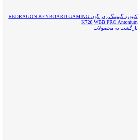
کیبورد گیمینگ ردراگون REDRAGON KEYBOARD GAMING
K728 WBB PRO Antonium
بازگشت به محصولات