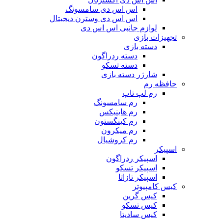
اس اس دی سامسونگ
اس اس دی وسترن دیجیتال
لوازم جانبی اس اس دی
تجهیزات بازی
دسته بازی
دسته ردراگون
دسته تسکو
شارژر دسته بازی
حافظه رم
رم لپ تاپ
رم سامسونگ
رم هاینیکس
رم کینگستون
رم میکرون
رم کروشیال
اسپیکر
اسپیکر ردراگون
اسپیکر تسکو
اسپیکر تازاتا
کیس کامپیوتر
کیس گرین
کیس تسکو
کیس سادیتا