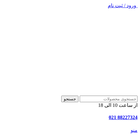
ورود / ثبت نام
جستجو
از ساعت 10 الی 18
88227324 021
منو