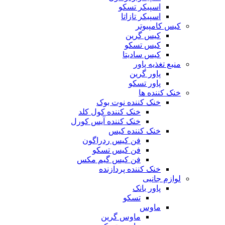
اسپیکر تسکو
اسپیکر تازاتا
کیس کامپیوتر
کیس گرین
کیس تسکو
کیس سادیتا
منبع تغذیه‌ پاور
پاور گرین
پاور تسکو
خنک کننده ها
خنک کننده نوت بوک
خنک کننده کول کلد
خنک کننده آیس کورل
خنک کننده کیس
فن کیس ردراگون
فن کیس تسکو
فن کیس گیم مکس
خنک کننده پردازنده
لوازم جانبی
پاور بانک
تسکو
ماوس
ماوس گرین