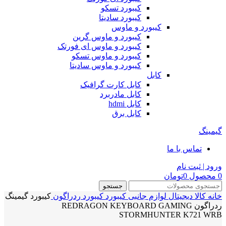
کیبورد تسکو
کیبورد سادیتا
کیبورد و ماوس
کیبورد و ماوس گرین
کیبورد و ماوس ای فورتک
کیبورد و ماوس تسکو
کیبورد و ماوس سادیتا
کابل
کابل کارت گرافیک
کابل مادربرد
کابل hdmi
کابل برق
گیمینگ
تماس با ما
ورود | ثبت نام
0
محصول
0
تومان
جستجو
خانه
کالا دیجیتال
لوازم جانبی
کیبورد
کیبورد ردراگون
کیبورد گیمینگ
ردراگون REDRAGON KEYBOARD GAMING
STORMHUNTER K721 WRB