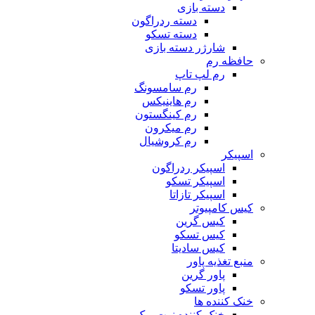
دسته بازی
دسته ردراگون
دسته تسکو
شارژر دسته بازی
حافظه رم
رم لپ تاپ
رم سامسونگ
رم هاینیکس
رم کینگستون
رم میکرون
رم کروشیال
اسپیکر
اسپیکر ردراگون
اسپیکر تسکو
اسپیکر تازاتا
کیس کامپیوتر
کیس گرین
کیس تسکو
کیس سادیتا
منبع تغذیه‌ پاور
پاور گرین
پاور تسکو
خنک کننده ها
خنک کننده نوت بوک