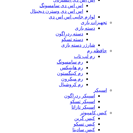
اس اس دی سامسونگ
اس اس دی وسترن دیجیتال
لوازم جانبی اس اس دی
تجهیزات بازی
دسته بازی
دسته ردراگون
دسته تسکو
شارژر دسته بازی
حافظه رم
رم لپ تاپ
رم سامسونگ
رم هاینیکس
رم کینگستون
رم میکرون
رم کروشیال
اسپیکر
اسپیکر ردراگون
اسپیکر تسکو
اسپیکر تازاتا
کیس کامپیوتر
کیس گرین
کیس تسکو
کیس سادیتا