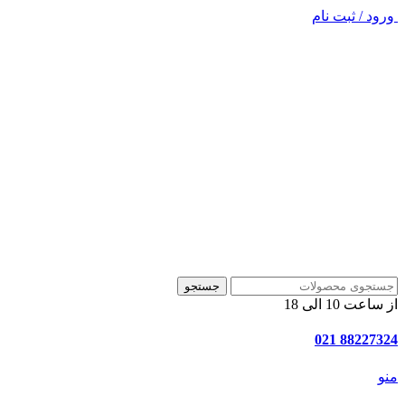
ورود / ثبت نام
جستجو
از ساعت 10 الی 18
88227324 021
منو