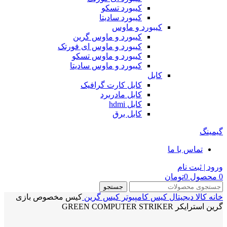
کیبورد تسکو
کیبورد سادیتا
کیبورد و ماوس
کیبورد و ماوس گرین
کیبورد و ماوس ای فورتک
کیبورد و ماوس تسکو
کیبورد و ماوس سادیتا
کابل
کابل کارت گرافیک
کابل مادربرد
کابل hdmi
کابل برق
گیمینگ
تماس با ما
ورود | ثبت نام
0
محصول
0
تومان
جستجو
خانه
کالا دیجیتال
کیس کامپیوتر
کیس گرین
کیس مخصوص بازی
گرین استرایکر GREEN COMPUTER STRIKER