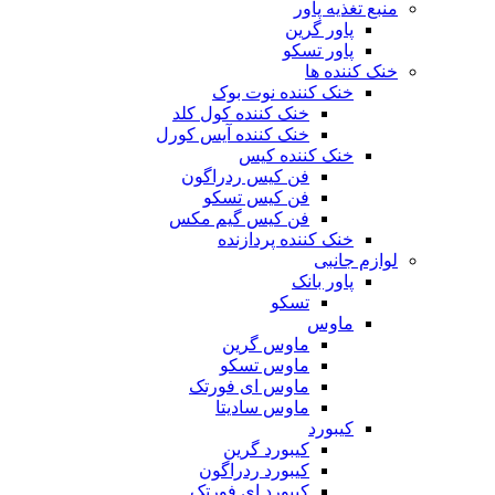
منبع تغذیه‌ پاور
پاور گرین
پاور تسکو
خنک کننده ها
خنک کننده نوت بوک
خنک کننده کول کلد
خنک کننده آیس کورل
خنک کننده کیس
فن کیس ردراگون
فن کیس تسکو
فن کیس گیم مکس
خنک کننده پردازنده
لوازم جانبی
پاور بانک
تسکو
ماوس
ماوس گرین
ماوس تسکو
ماوس ای فورتک
ماوس سادیتا
کیبورد
کیبورد گرین
کیبورد ردراگون
کیبورد ای فورتک