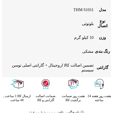
مدل
THM S1011
نوع
بلوتوثی
اتصال
وزن
10 کیلو گرم
رنگ بندی
مشکی
تضمین اصالت کالا اروجینال + گارانتی اصلی توسن
گارانتی
سیستم
هفت روز هفته 24
هفت روز ضمانت
ضمانت اصالت
ارسال کالا 3 ساعت ,
ساعته
برگشت کالا
گارانتی و کالا
48 ساعت
🕒
پاسخگویی تلفنی:
۱۰:۰۰ تا ۱۸:۰۰ |