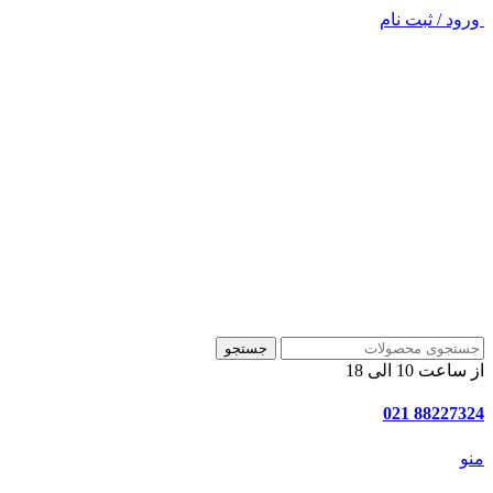
ورود / ثبت نام
جستجو
از ساعت 10 الی 18
88227324 021
منو