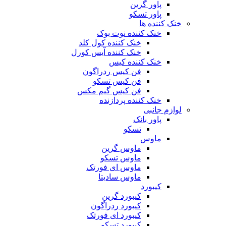
پاور گرین
پاور تسکو
خنک کننده ها
خنک کننده نوت بوک
خنک کننده کول کلد
خنک کننده آیس کورل
خنک کننده کیس
فن کیس ردراگون
فن کیس تسکو
فن کیس گیم مکس
خنک کننده پردازنده
لوازم جانبی
پاور بانک
تسکو
ماوس
ماوس گرین
ماوس تسکو
ماوس ای فورتک
ماوس سادیتا
کیبورد
کیبورد گرین
کیبورد ردراگون
کیبورد ای فورتک
کیبورد تسکو