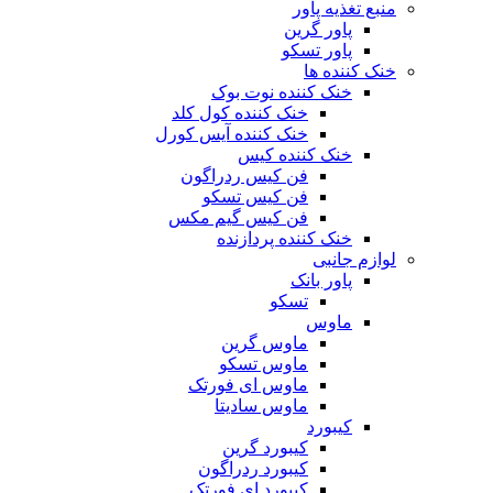
منبع تغذیه‌ پاور
پاور گرین
پاور تسکو
خنک کننده ها
خنک کننده نوت بوک
خنک کننده کول کلد
خنک کننده آیس کورل
خنک کننده کیس
فن کیس ردراگون
فن کیس تسکو
فن کیس گیم مکس
خنک کننده پردازنده
لوازم جانبی
پاور بانک
تسکو
ماوس
ماوس گرین
ماوس تسکو
ماوس ای فورتک
ماوس سادیتا
کیبورد
کیبورد گرین
کیبورد ردراگون
کیبورد ای فورتک