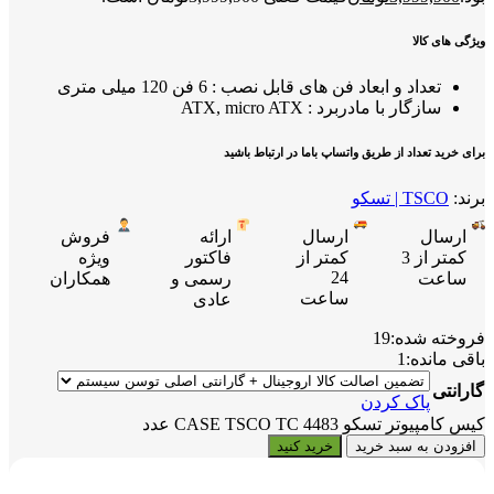
ویژگی های کالا
تعداد و ابعاد فن های قابل نصب : 6 فن 120 میلی متری
سازگار با مادربرد : ATX, micro ATX
برای خرید تعداد از طریق واتساپ باما در ارتباط باشید
برند:
TSCO | تسکو
ارسال
ارسال
ارائه
فروش
کمتر از 3
کمتر از
فاکتور
ویژه
24
ساعت
رسمی و
همکاران
ساعت
عادی
فروخته شده:
19
باقی مانده:
1
گارانتی
پاک کردن
کیس کامپیوتر تسکو CASE TSCO TC 4483 عدد
افزودن به سبد خرید
خرید کنید