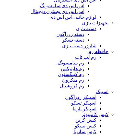
اس اس دی سامسونگ
اس اس دی وسترن دیجیتال
لوازم جانبی اس اس دی
تجهیزات بازی
دسته بازی
دسته ردراگون
دسته تسکو
شارژر دسته بازی
حافظه رم
رم لپ تاپ
رم سامسونگ
رم هاینیکس
رم کینگستون
رم میکرون
رم کروشیال
اسپیکر
اسپیکر ردراگون
اسپیکر تسکو
اسپیکر تازاتا
کیس کامپیوتر
کیس گرین
کیس تسکو
کیس سادیتا