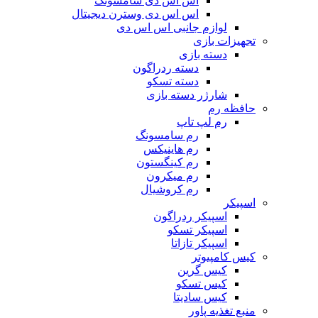
اس اس دی سامسونگ
اس اس دی وسترن دیجیتال
لوازم جانبی اس اس دی
تجهیزات بازی
دسته بازی
دسته ردراگون
دسته تسکو
شارژر دسته بازی
حافظه رم
رم لپ تاپ
رم سامسونگ
رم هاینیکس
رم کینگستون
رم میکرون
رم کروشیال
اسپیکر
اسپیکر ردراگون
اسپیکر تسکو
اسپیکر تازاتا
کیس کامپیوتر
کیس گرین
کیس تسکو
کیس سادیتا
منبع تغذیه‌ پاور