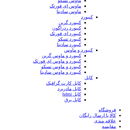
ماوس تسکو
ماوس ای فورتک
ماوس سادیتا
کیبورد
کیبورد گرین
کیبورد ردراگون
کیبورد ای فورتک
کیبورد تسکو
کیبورد سادیتا
کیبورد و ماوس
کیبورد و ماوس گرین
کیبورد و ماوس ای فورتک
کیبورد و ماوس تسکو
کیبورد و ماوس سادیتا
کابل
کابل کارت گرافیک
کابل مادربرد
کابل hdmi
کابل برق
فروشگاه
کالا با ارسال رایگان
علاقه مندی
مقایسه