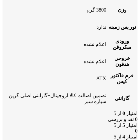
وزن
3800 گرم
نور پس زمینه
ندارد
ورودی
اعلام نشده
میکروفن
خروجی
اعلام نشده
هدفون
فرم فاکتور
ATX
کیس
تضمین اصالت کالا اروجینال+گارانتی اصلی گرین
گارانتی
سیاره سبز
امتیاز
0
از 5
0 نقد و بررسی
امتیاز
5
از 5
0
امتیاز
4
از 5