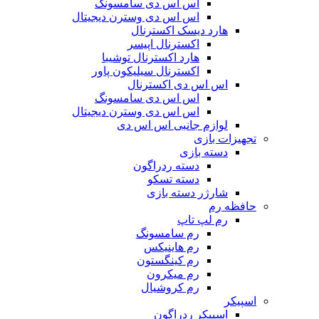
اس اس دی سامسونگ
اس اس دی وسترن دیجیتال
هارد دیسک اکسترنال
اکسترنال اپیسر
هارد اکسترنال توشیبا
اکسترنال سیلیکون پاور
اس اس دی اکسترنال
اس اس دی سامسونگ
اس اس دی وسترن دیجیتال
لوازم جانبی اس اس دی
تجهیزات بازی
دسته بازی
دسته ردراگون
دسته تسکو
شارژر دسته بازی
حافظه رم
رم لپ تاپ
رم سامسونگ
رم هاینیکس
رم کینگستون
رم میکرون
رم کروشیال
اسپیکر
اسپیکر ردراگون