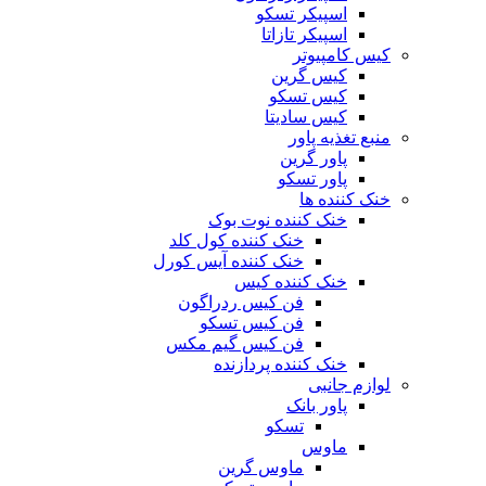
اسپیکر تسکو
اسپیکر تازاتا
کیس کامپیوتر
کیس گرین
کیس تسکو
کیس سادیتا
منبع تغذیه‌ پاور
پاور گرین
پاور تسکو
خنک کننده ها
خنک کننده نوت بوک
خنک کننده کول کلد
خنک کننده آیس کورل
خنک کننده کیس
فن کیس ردراگون
فن کیس تسکو
فن کیس گیم مکس
خنک کننده پردازنده
لوازم جانبی
پاور بانک
تسکو
ماوس
ماوس گرین