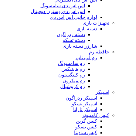
اس اس دی سامسونگ
اس اس دی وسترن دیجیتال
لوازم جانبی اس اس دی
تجهیزات بازی
دسته بازی
دسته ردراگون
دسته تسکو
شارژر دسته بازی
حافظه رم
رم لپ تاپ
رم سامسونگ
رم هاینیکس
رم کینگستون
رم میکرون
رم کروشیال
اسپیکر
اسپیکر ردراگون
اسپیکر تسکو
اسپیکر تازاتا
کیس کامپیوتر
کیس گرین
کیس تسکو
کیس سادیتا