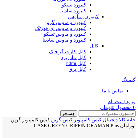
کیبورد تسکو
کیبورد سادیتا
کیبورد و ماوس
کیبورد و ماوس گرین
کیبورد و ماوس ای فورتک
کیبورد و ماوس تسکو
کیبورد و ماوس سادیتا
کابل
کابل کارت گرافیک
کابل مادربرد
کابل hdmi
کابل برق
گیمینگ
تماس با ما
ورود | ثبت نام
0
محصول
0
تومان
جستجو
خانه
کالا دیجیتال
کیس کامپیوتر
کیس گرین
کیس کامپیوتر گرین
اورامان CASE GREEN GRIFFIN ORAMAN Plus