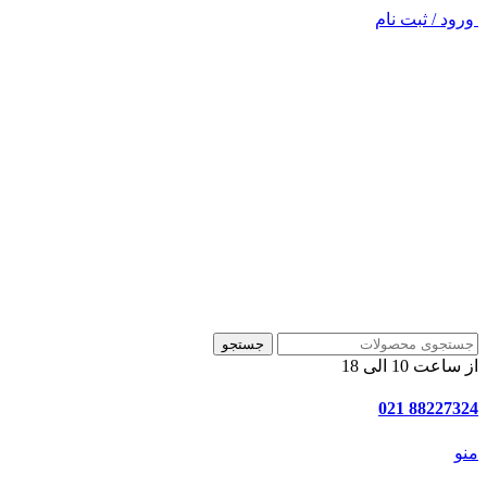
ورود / ثبت نام
جستجو
از ساعت 10 الی 18
88227324 021
منو