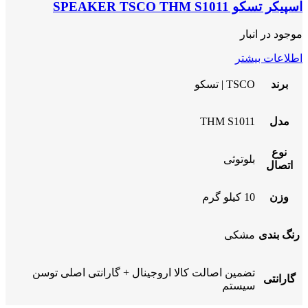
اسپیکر تسکو SPEAKER TSCO THM S1011
موجود در انبار
اطلاعات بیشتر
برند
TSCO | تسکو
مدل
THM S1011
نوع
بلوتوثی
اتصال
وزن
10 کیلو گرم
رنگ بندی
مشکی
تضمین اصالت کالا اروجینال + گارانتی اصلی توسن
گارانتی
سیستم