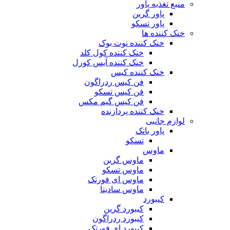
منبع تغذیه‌ پاور
پاور گرین
پاور تسکو
خنک کننده ها
خنک کننده نوت بوک
خنک کننده کول کلد
خنک کننده آیس کورل
خنک کننده کیس
فن کیس ردراگون
فن کیس تسکو
فن کیس گیم مکس
خنک کننده پردازنده
لوازم جانبی
پاور بانک
تسکو
ماوس
ماوس گرین
ماوس تسکو
ماوس ای فورتک
ماوس سادیتا
کیبورد
کیبورد گرین
کیبورد ردراگون
کیبورد ای فورتک