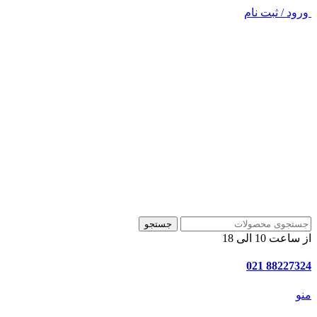
ورود / ثبت نام
جستجو
از ساعت 10 الی 18
88227324 021
منو