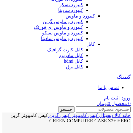
کیبورد تسکو
کیبورد سادیتا
کیبورد و ماوس
کیبورد و ماوس گرین
کیبورد و ماوس ای فورتک
کیبورد و ماوس تسکو
کیبورد و ماوس سادیتا
کابل
کابل کارت گرافیک
کابل مادربرد
کابل hdmi
کابل برق
گیمینگ
تماس با ما
ورود | ثبت نام
0
محصول
0
تومان
جستجو
خانه
کالا دیجیتال
کیس کامپیوتر
کیس گرین
کیس کامپیوتر گرین
GREEN COMPUTER CASE Z2+ HERO