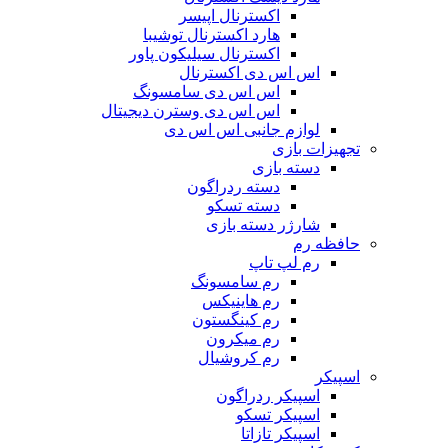
اکسترنال اپیسر
هارد اکسترنال توشیبا
اکسترنال سیلیکون پاور
اس اس دی اکسترنال
اس اس دی سامسونگ
اس اس دی وسترن دیجیتال
لوازم جانبی اس اس دی
تجهیزات بازی
دسته بازی
دسته ردراگون
دسته تسکو
شارژر دسته بازی
حافظه رم
رم لپ تاپ
رم سامسونگ
رم هاینیکس
رم کینگستون
رم میکرون
رم کروشیال
اسپیکر
اسپیکر ردراگون
اسپیکر تسکو
اسپیکر تازاتا