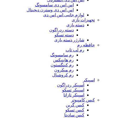
اس اس دی سامسونگ
اس اس دی وسترن دیجیتال
لوازم جانبی اس اس دی
تجهیزات بازی
دسته بازی
دسته ردراگون
دسته تسکو
شارژر دسته بازی
حافظه رم
رم لپ تاپ
رم سامسونگ
رم هاینیکس
رم کینگستون
رم میکرون
رم کروشیال
اسپیکر
اسپیکر ردراگون
اسپیکر تسکو
اسپیکر تازاتا
کیس کامپیوتر
کیس گرین
کیس تسکو
کیس سادیتا