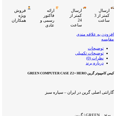
ارسال
ارسال
ارائه
فروش
کمتر از 3
کمتر از
فاکتور
ویژه
24
ساعت
رسمی و
همکاران
ساعت
عادی
افزودن به علاقه مندی
مقایسه
توضیحات
توضیحات تکمیلی
نظرات (0)
درباره برند
کیس کامپیوتر گرین GREEN COMPUTER CASE Z2+ HERO
گارانتی اصلی گرین در ایران – سیاره سبز
برند
GREEN | گرین