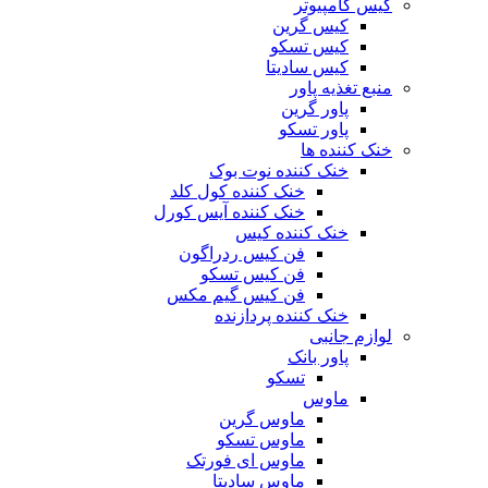
کیس کامپیوتر
کیس گرین
کیس تسکو
کیس سادیتا
منبع تغذیه‌ پاور
پاور گرین
پاور تسکو
خنک کننده ها
خنک کننده نوت بوک
خنک کننده کول کلد
خنک کننده آیس کورل
خنک کننده کیس
فن کیس ردراگون
فن کیس تسکو
فن کیس گیم مکس
خنک کننده پردازنده
لوازم جانبی
پاور بانک
تسکو
ماوس
ماوس گرین
ماوس تسکو
ماوس ای فورتک
ماوس سادیتا