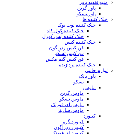
منبع تغذیه‌ پاور
پاور گرین
پاور تسکو
خنک کننده ها
خنک کننده نوت بوک
خنک کننده کول کلد
خنک کننده آیس کورل
خنک کننده کیس
فن کیس ردراگون
فن کیس تسکو
فن کیس گیم مکس
خنک کننده پردازنده
لوازم جانبی
پاور بانک
تسکو
ماوس
ماوس گرین
ماوس تسکو
ماوس ای فورتک
ماوس سادیتا
کیبورد
کیبورد گرین
کیبورد ردراگون
کیبورد ای فورتک