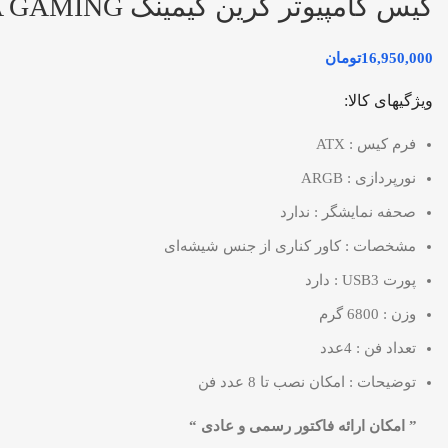
کیس کامپیوتر گرین گیمینگ CASE GREEN Z5 SURENA GAMING
16,950,000
تومان
ویژگیهای کالا:
فرم کیس : ATX
نورپردازی : ARGB
صحفه نمایشگر : ندارد
مشخصات : کاور کناری از جنس شیشه‌ای
پورت USB3 : دارد
وزن : 6800 گرم
تعداد فن : 4عدد
توضیحات : امکان نصب تا 8 عدد فن
” امکان ارائه فاکتور رسمی و عادی “