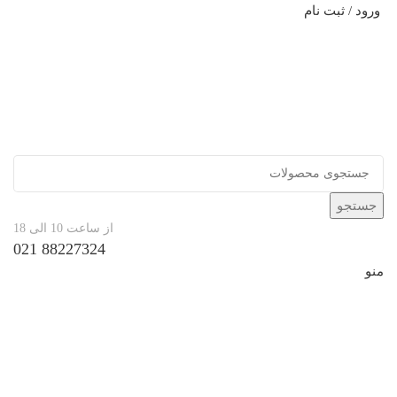
ورود / ثبت نام
جستجو
از ساعت 10 الی 18
88227324 021
منو