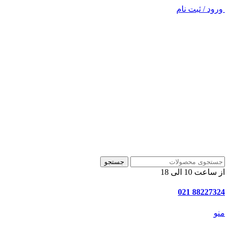
ورود / ثبت نام
جستجو
از ساعت 10 الی 18
88227324 021
منو