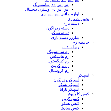
اس اس دی سامسونگ
اس اس دی وسترن دیجیتال
لوازم جانبی اس اس دی
تجهیزات بازی
دسته بازی
دسته ردراگون
دسته تسکو
شارژر دسته بازی
حافظه رم
رم لپ تاپ
رم سامسونگ
رم هاینیکس
رم کینگستون
رم میکرون
رم کروشیال
اسپیکر
اسپیکر ردراگون
اسپیکر تسکو
اسپیکر تازاتا
کیس کامپیوتر
کیس گرین
کیس تسکو
کیس سادیتا