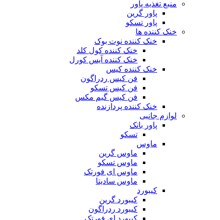
منبع تغذیه‌ پاور
پاور گرین
پاور تسکو
خنک کننده ها
خنک کننده نوت بوک
خنک کننده کول کلد
خنک کننده آیس کورل
خنک کننده کیس
فن کیس ردراگون
فن کیس تسکو
فن کیس گیم مکس
خنک کننده پردازنده
لوازم جانبی
پاور بانک
تسکو
ماوس
ماوس گرین
ماوس تسکو
ماوس ای فورتک
ماوس سادیتا
کیبورد
کیبورد گرین
کیبورد ردراگون
کیبورد ای فورتک