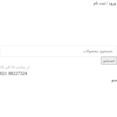
ورود / ثبت نام
جستجو
از ساعت 10 الی 18
88227324 021
منو