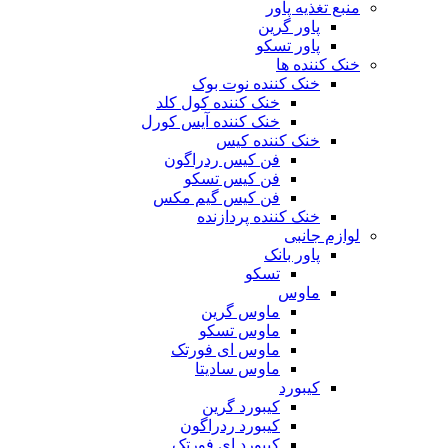
منبع تغذیه‌ پاور
پاور گرین
پاور تسکو
خنک کننده ها
خنک کننده نوت بوک
خنک کننده کول کلد
خنک کننده آیس کورل
خنک کننده کیس
فن کیس ردراگون
فن کیس تسکو
فن کیس گیم مکس
خنک کننده پردازنده
لوازم جانبی
پاور بانک
تسکو
ماوس
ماوس گرین
ماوس تسکو
ماوس ای فورتک
ماوس سادیتا
کیبورد
کیبورد گرین
کیبورد ردراگون
کیبورد ای فورتک