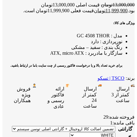
13,000,000
تومان
قیمت اصلی 13,000,000تومان
بود.
11,999,900
تومان
قیمت فعلی 11,999,900تومان است.
ویژگی های کالا:
مدل : GC 4508 THOR
نورپردازی : دارد
رنگ بندی : سفید – مشکی
سازگار با مادربرد : ATX, micro ATX
برای خرید تعداد بالا و یا درخواست فاکتور رسمی از چت سایت باما در ارتباط باشید.
برند:
TSCO | تسکو
ارسال
ارسال
ارائه
فروش
کمتر از 3
کمتر از
فاکتور
ویژه
24
ساعت
رسمی و
همکاران
ساعت
عادی
فروخته شده:
29
باقی مانده:
1
گارانتی