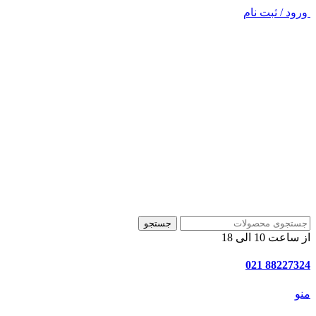
ورود / ثبت نام
جستجو
از ساعت 10 الی 18
88227324 021
منو