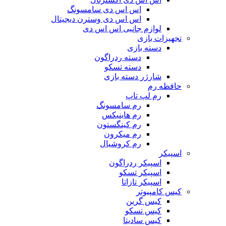
اس اس دی سامسونگ
اس اس دی وسترن دیجیتال
لوازم جانبی اس اس دی
تجهیزات بازی
دسته بازی
دسته ردراگون
دسته تسکو
شارژر دسته بازی
حافظه رم
رم لپ تاپ
رم سامسونگ
رم هاینیکس
رم کینگستون
رم میکرون
رم کروشیال
اسپیکر
اسپیکر ردراگون
اسپیکر تسکو
اسپیکر تازاتا
کیس کامپیوتر
کیس گرین
کیس تسکو
کیس سادیتا