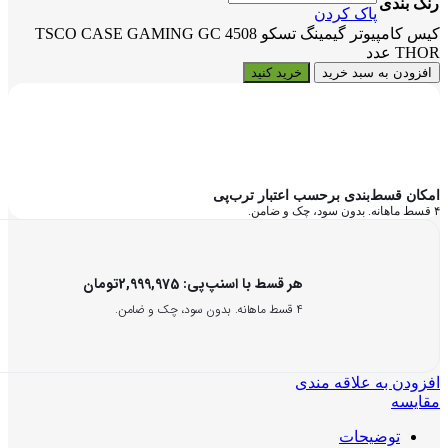
رنگ بندی
پاک کردن
کیس کامپیوتر گیمینگ تسکو TSCO CASE GAMING GC 4508
THOR عدد
افزودن به سبد خرید
خرید کنید
امکان قسط‌بندی برحسب اعتبار ترب‌پی
۴ قسط ماهانه. بدون سود، چک و ضامن.
هر قسط با اسنپ‌پی:
2,999,975
تومان
۴ قسط ماهانه. بدون سود، چک و ضامن.
افزودن به علاقه مندی
مقایسه
توضیحات