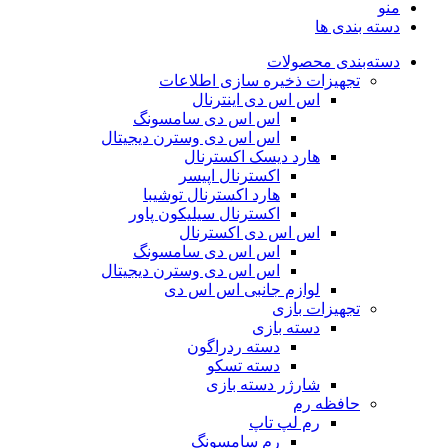
منو
دسته بندی ها
دسته‌بندی محصولات
تجهیزات ذخیره سازی اطلاعات
اس اس دی اینترنال
اس اس دی سامسونگ
اس اس دی وسترن دیجیتال
هارد دیسک اکسترنال
اکسترنال اپیسر
هارد اکسترنال توشیبا
اکسترنال سیلیکون پاور
اس اس دی اکسترنال
اس اس دی سامسونگ
اس اس دی وسترن دیجیتال
لوازم جانبی اس اس دی
تجهیزات بازی
دسته بازی
دسته ردراگون
دسته تسکو
شارژر دسته بازی
حافظه رم
رم لپ تاپ
رم سامسونگ