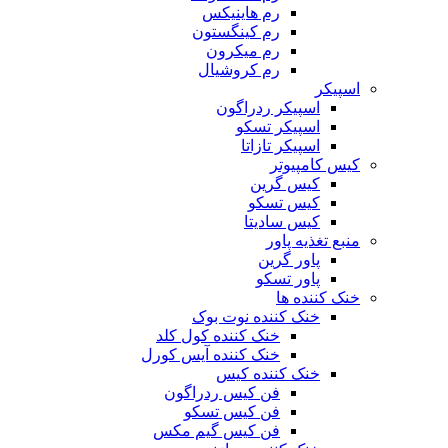
رم هاینیکس
رم کینگستون
رم میکرون
رم کروشیال
اسپیکر
اسپیکر ردراگون
اسپیکر تسکو
اسپیکر تازاتا
کیس کامپیوتر
کیس گرین
کیس تسکو
کیس سادیتا
منبع تغذیه‌ پاور
پاور گرین
پاور تسکو
خنک کننده ها
خنک کننده نوت بوک
خنک کننده کول کلد
خنک کننده آیس کورل
خنک کننده کیس
فن کیس ردراگون
فن کیس تسکو
فن کیس گیم مکس