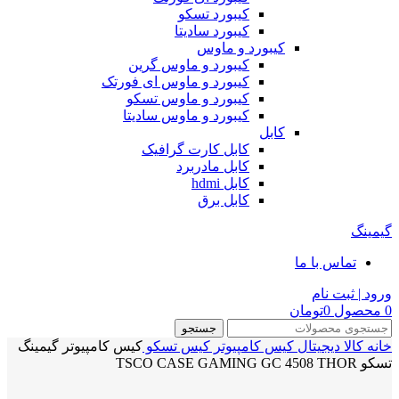
کیبورد تسکو
کیبورد سادیتا
کیبورد و ماوس
کیبورد و ماوس گرین
کیبورد و ماوس ای فورتک
کیبورد و ماوس تسکو
کیبورد و ماوس سادیتا
کابل
کابل کارت گرافیک
کابل مادربرد
کابل hdmi
کابل برق
گیمینگ
تماس با ما
ورود | ثبت نام
0
محصول
0
تومان
جستجو
خانه
کالا دیجیتال
کیس کامپیوتر
کیس تسکو
کیس کامپیوتر گیمینگ
تسکو TSCO CASE GAMING GC 4508 THOR