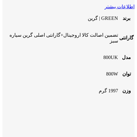
اطلاعات بیشتر
برند
GREEN | گرین
تضمین اصالت کالا اروجینال+گارانتی اصلی گرین سیاره
گارانتی
سبز
مدل
800UK
توان
800W
وزن
1997 گرم