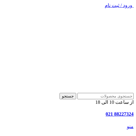
ورود / ثبت نام
جستجو
از ساعت 10 الی 18
88227324 021
منو