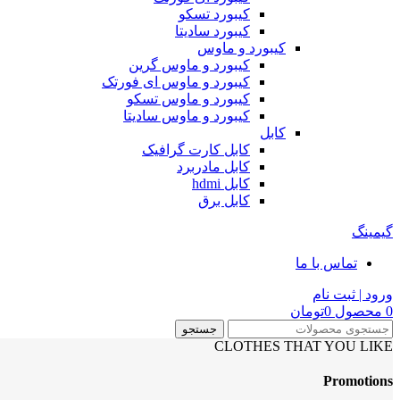
کیبورد تسکو
کیبورد سادیتا
کیبورد و ماوس
کیبورد و ماوس گرین
کیبورد و ماوس ای فورتک
کیبورد و ماوس تسکو
کیبورد و ماوس سادیتا
کابل
کابل کارت گرافیک
کابل مادربرد
کابل hdmi
کابل برق
گیمینگ
تماس با ما
ورود | ثبت نام
0
محصول
0
تومان
جستجو
CLOTHES THAT YOU LIKE
Promotions