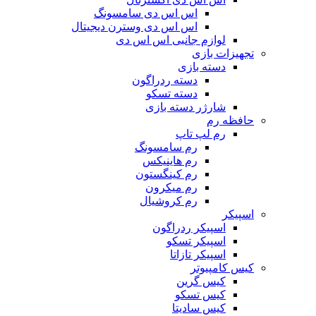
اس اس دی سامسونگ
اس اس دی وسترن دیجیتال
لوازم جانبی اس اس دی
تجهیزات بازی
دسته بازی
دسته ردراگون
دسته تسکو
شارژر دسته بازی
حافظه رم
رم لپ تاپ
رم سامسونگ
رم هاینیکس
رم کینگستون
رم میکرون
رم کروشیال
اسپیکر
اسپیکر ردراگون
اسپیکر تسکو
اسپیکر تازاتا
کیس کامپیوتر
کیس گرین
کیس تسکو
کیس سادیتا