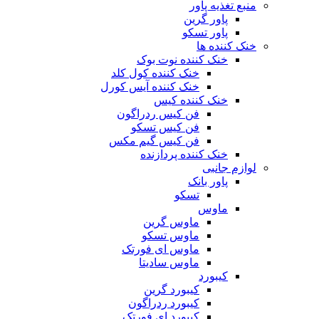
منبع تغذیه‌ پاور
پاور گرین
پاور تسکو
خنک کننده ها
خنک کننده نوت بوک
خنک کننده کول کلد
خنک کننده آیس کورل
خنک کننده کیس
فن کیس ردراگون
فن کیس تسکو
فن کیس گیم مکس
خنک کننده پردازنده
لوازم جانبی
پاور بانک
تسکو
ماوس
ماوس گرین
ماوس تسکو
ماوس ای فورتک
ماوس سادیتا
کیبورد
کیبورد گرین
کیبورد ردراگون
کیبورد ای فورتک